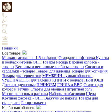
Новинки
Все товары
Мелкая фасовка на 1-5 кг фарша
Стандартная фасовка
Купаты
и колбаски-гриль
ОПТ
Товары месяца
Вареная колбаса -
товары
Ветчины и ветчинные колбасы - товары
Сосиски и
сардельки - товары
Товары для вяления
Товары для копчения
Товары для сервелатов
МЕМБРИН - умная оболочка
ЧУДОПАКЕТЫ для вяления
КНИГИ о колбасе
ПРЯНОЕД
Доски разделочные
ПРЯНОЕМ
ГРИЛЬ и BBQ
Старты для
колбас и ветчин
Старты для овощей
Нитритная соль
Мясницкая соль и рассолы
Наборы колбасников
Щепа
Крупная фасовка - ОПТ
Вакуумные пакеты
Товары для
сыроделия
Реторт-пакеты
Колбасная оболочка