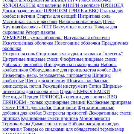
ЧУДОПАКЕТЫ для вяления
КНИГИ о колбасе
ПРЯНОЕД
Доски разделочные
ПРЯНОЕМ
ГРИЛЬ и BBQ
Старты для
колбас и ветчин
Старты для овощей
Нитритная соль
Мясницкая соль и рассолы
Наборы колбасников
Щепа
Крупная фасовка - ОПТ
Вакуумные пакеты
Товары для
сыроделия
Реторт-пакеты
МЕМБРИН - умная оболочка
Натуральная оболочка
Искусственная оболочка
Новогодние оболочки
Праздничная
оболочка
Нитритная соль
Стартовые культуры и закваски "плесень"
Цитратные пищевые смеси
Фосфатные пищевые смеси
Добавки для колбас
Ингредиенты и материалы
Наборы
колбасников
Оборудование для производства колбас
Дым
Инвентарь, весы, термометры, гигрометры
Шприцы
колбасные
Щепа для копчения
Шпагаты колбасные,
клипсаторы, петли
Режущий инструмент
Сетки
Шприцы-
инъекторы для посола мяса
Одежда ЕМКОЛБАСКИ
Все виды Перцев
ПРЯНОЕД - специи для гриля и BBQ
ПРЯНОЕМ - только кулинарные специи
Колбасные приправы
Смеси ГОСТ для колбас
Панировки
Функциональные
добавки для колбас
Экстракты пряностей
Декоративные смеси
приправ
Кулинарные смеси приправ
Монопряности
Термокамеры
Дымогенераторы
Наборы расходников для
копчения
Товары со скидками для обладателей термокамер