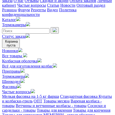
заказа
О нас
Отзывы
Скидки и акции
Оплата заказов
Личный
кабинет
Частые вопросы
Статьи
Новости
Оптовый раздел
Розница
Форум
Рецепты
Видео
Политика
конфиденциальности
Каталог
Термокамеры
Статус заказа
Корзина
пуста
Новинки
Все товары
Колбасная оболочка
Всё для изготовления колбас
Приправы
Термокамера
Шинкодел
Фасовка
Частые вопросы
Мелкая фасовка на 1-5 кг фарша
Стандартная фасовка
Купаты
и колбаски-гриль
ОПТ
Товары месяца
Вареная колбаса -
товары
Ветчины и ветчинные колбасы - товары
Сосиски и
сардельки - товары
Товары для вяления
Товары для копчения
Товары для сервелатов
МЕМБРИН - умная оболочка