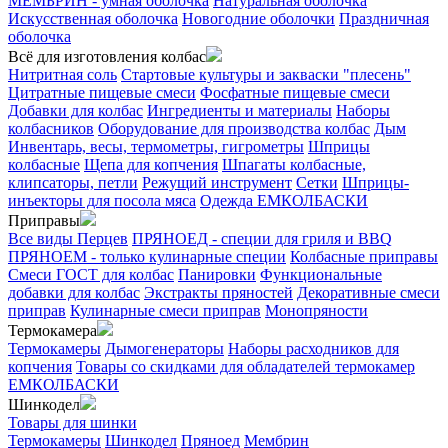
МЕМБРИН - умная оболочка
Натуральная оболочка
Искусственная оболочка
Новогодние оболочки
Праздничная
оболочка
Всё для изготовления колбас
Нитритная соль
Стартовые культуры и закваски "плесень"
Цитратные пищевые смеси
Фосфатные пищевые смеси
Добавки для колбас
Ингредиенты и материалы
Наборы
колбасников
Оборудование для производства колбас
Дым
Инвентарь, весы, термометры, гигрометры
Шприцы
колбасные
Щепа для копчения
Шпагаты колбасные,
клипсаторы, петли
Режущий инструмент
Сетки
Шприцы-
инъекторы для посола мяса
Одежда ЕМКОЛБАСКИ
Приправы
Все виды Перцев
ПРЯНОЕД - специи для гриля и BBQ
ПРЯНОЕМ - только кулинарные специи
Колбасные приправы
Смеси ГОСТ для колбас
Панировки
Функциональные
добавки для колбас
Экстракты пряностей
Декоративные смеси
приправ
Кулинарные смеси приправ
Монопряности
Термокамера
Термокамеры
Дымогенераторы
Наборы расходников для
копчения
Товары со скидками для обладателей термокамер
ЕМКОЛБАСКИ
Шинкодел
Товары для шинки
Термокамеры
Шинкодел
Пряноед
Мембрин