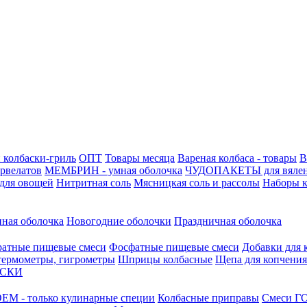
 колбаски-гриль
ОПТ
Товары месяца
Вареная колбаса - товары
В
ервелатов
МЕМБРИН - умная оболочка
ЧУДОПАКЕТЫ для вяле
для овощей
Нитритная соль
Мясницкая соль и рассолы
Наборы к
нная оболочка
Новогодние оболочки
Праздничная оболочка
атные пищевые смеси
Фосфатные пищевые смеси
Добавки для 
 термометры, гигрометры
Шприцы колбасные
Щепа для копчения
АСКИ
М - только кулинарные специи
Колбасные приправы
Смеси ГО