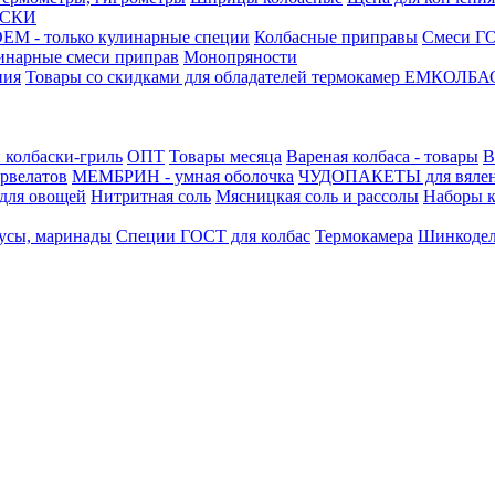
АСКИ
М - только кулинарные специи
Колбасные приправы
Смеси ГО
инарные смеси приправ
Монопряности
ния
Товары со скидками для обладателей термокамер ЕМКОЛБ
 колбаски-гриль
ОПТ
Товары месяца
Вареная колбаса - товары
В
ервелатов
МЕМБРИН - умная оболочка
ЧУДОПАКЕТЫ для вяле
для овощей
Нитритная соль
Мясницкая соль и рассолы
Наборы к
усы, маринады
Специи ГОСТ для колбас
Термокамера
Шинкоде