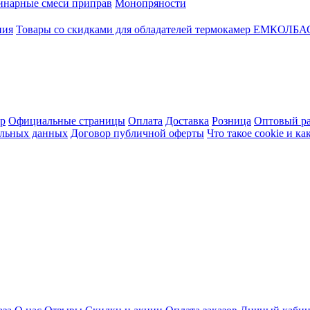
инарные смеси приправ
Монопряности
ния
Товары со скидками для обладателей термокамер ЕМКОЛБ
ер
Официальные страницы
Оплата
Доставка
Розница
Оптовый ра
альных данных
Договор публичной оферты
Что такое cookie и к