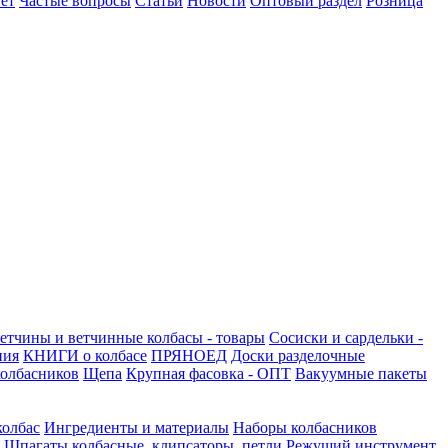
ет
Частые вопросы
Статьи
Новости
Оптовый раздел
Розница
етчины и ветчинные колбасы - товары
Сосиски и сардельки -
ния
КНИГИ о колбасе
ПРЯНОЕД
Доски разделочные
олбасников
Щепа
Крупная фасовка - ОПТ
Вакуумные пакеты
колбас
Ингредиенты и материалы
Наборы колбасников
Шпагаты колбасные, клипсаторы, петли
Режущий инструмент