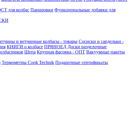
СТ для колбас
Панировки
Функциональные добавки для
АСКИ
етчины и ветчинные колбасы - товары
Сосиски и сардельки -
ния
КНИГИ о колбасе
ПРЯНОЕД
Доски разделочные
олбасников
Щепа
Крупная фасовка - ОПТ
Вакуумные пакеты
л
Термометры Cook Technik
Подарочные сертификаты