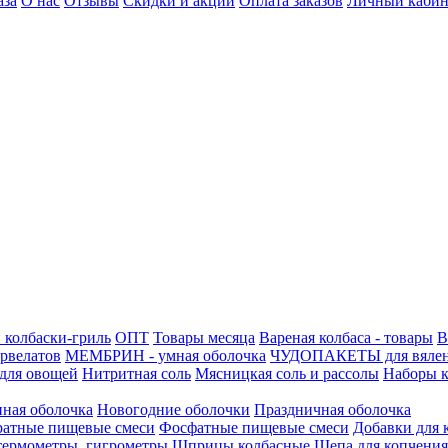
аза
О нас
Отзывы
Скидки и акции
Оплата заказов
Личный кабин
 колбаски-гриль
ОПТ
Товары месяца
Вареная колбаса - товары
В
ервелатов
МЕМБРИН - умная оболочка
ЧУДОПАКЕТЫ для вяле
для овощей
Нитритная соль
Мясницкая соль и рассолы
Наборы к
нная оболочка
Новогодние оболочки
Праздничная оболочка
атные пищевые смеси
Фосфатные пищевые смеси
Добавки для 
 термометры, гигрометры
Шприцы колбасные
Щепа для копчения