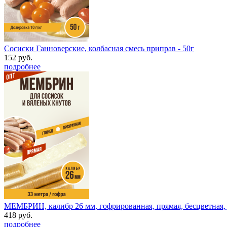
Сосиски Ганноверские, колбасная смесь приправ - 50г
152 руб.
подробнее
МЕМБРИН, калибр 26 мм, гофрированная, прямая, бесцветная, д
418 руб.
подробнее