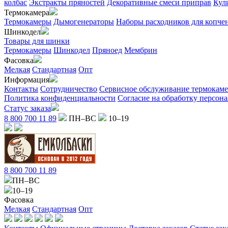
колбас
Экстракты пряностей
Декоративные смеси приправ
Кул
Термокамера
Термокамеры
Дымогенераторы
Наборы расходников для копче
Шинкодел
Товары для шинки
Термокамеры
Шинкодел
Пряноед
Мембрин
Фасовка
Мелкая
Стандартная
Опт
Информация
Контакты
Сотрудничество
Сервисное обслуживание термокам
Политика конфиденциальности
Согласие на обработку персон
Статус заказа
8 800 700 11 89
ПН–ВС
10–19
8 800 700 11 89
ПН–ВС
10–19
Фасовка
Мелкая
Стандартная
Опт