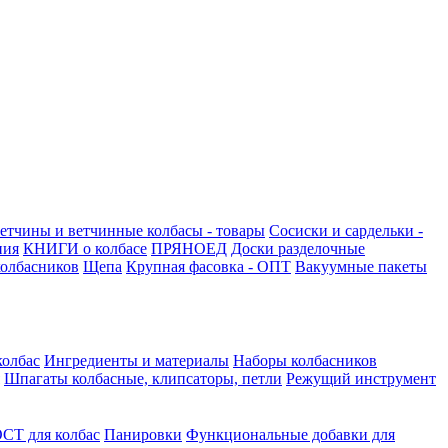
етчины и ветчинные колбасы - товары
Сосиски и сардельки -
ния
КНИГИ о колбасе
ПРЯНОЕД
Доски разделочные
олбасников
Щепа
Крупная фасовка - ОПТ
Вакуумные пакеты
колбас
Ингредиенты и материалы
Наборы колбасников
Шпагаты колбасные, клипсаторы, петли
Режущий инструмент
СТ для колбас
Панировки
Функциональные добавки для