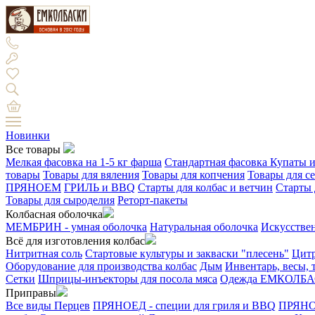
Новинки
Все товары
Мелкая фасовка на 1-5 кг фарша
Стандартная фасовка
Купаты и
товары
Товары для вяления
Товары для копчения
Товары для с
ПРЯНОЕМ
ГРИЛЬ и BBQ
Старты для колбас и ветчин
Старты 
Товары для сыроделия
Реторт-пакеты
Колбасная оболочка
МЕМБРИН - умная оболочка
Натуральная оболочка
Искусстве
Всё для изготовления колбас
Нитритная соль
Стартовые культуры и закваски "плесень"
Цитр
Оборудование для производства колбас
Дым
Инвентарь, весы,
Сетки
Шприцы-инъекторы для посола мяса
Одежда ЕМКОЛБ
Приправы
Все виды Перцев
ПРЯНОЕД - специи для гриля и BBQ
ПРЯНОЕ