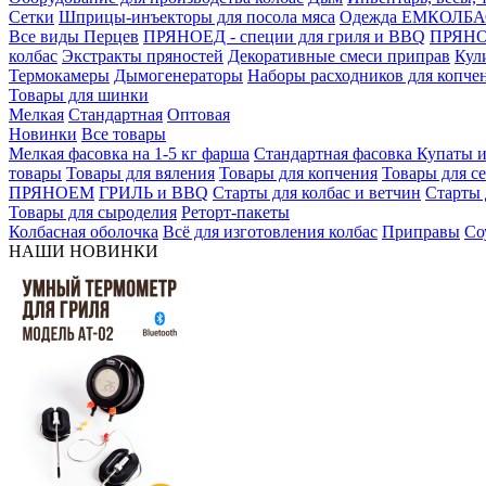
Сетки
Шприцы-инъекторы для посола мяса
Одежда ЕМКОЛБ
Все виды Перцев
ПРЯНОЕД - специи для гриля и BBQ
ПРЯНОЕ
колбас
Экстракты пряностей
Декоративные смеси приправ
Кул
Термокамеры
Дымогенераторы
Наборы расходников для копче
Товары для шинки
Мелкая
Стандартная
Оптовая
Новинки
Все товары
Мелкая фасовка на 1-5 кг фарша
Стандартная фасовка
Купаты и
товары
Товары для вяления
Товары для копчения
Товары для с
ПРЯНОЕМ
ГРИЛЬ и BBQ
Старты для колбас и ветчин
Старты 
Товары для сыроделия
Реторт-пакеты
Колбасная оболочка
Всё для изготовления колбас
Приправы
Со
НАШИ НОВИНКИ