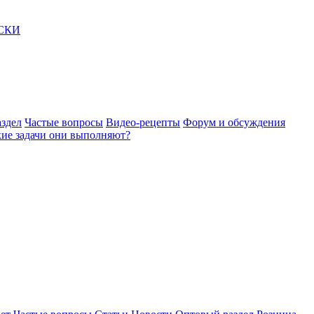
АСКИ
здел
Частые вопросы
Видео-рецепты
Форум и обсуждения
акие задачи они выполняют?