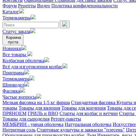
Контакты
Официальные страницы
Доставка заказов
Статус зак
Форум
Рецепты
Видео
Политика конфиденциальности
Каталог
Термокамеры
Статус заказа
Корзина
пуста
Новинки
Все товары
Колбасная оболочка
Всё для изготовления колбас
Приправы
Термокамера
Шинкодел
Фасовка
Частые вопросы
Мелкая фасовка на 1-5 кг фарша
Стандартная фасовка
Купаты и
товары
Товары для вяления
Товары для копчения
Товары для с
ПРЯНОЕМ
ГРИЛЬ и BBQ
Старты для колбас и ветчин
Старты 
Товары для сыроделия
Реторт-пакеты
МЕМБРИН - умная оболочка
Натуральная оболочка
Искусстве
Нитритная соль
Стартовые культуры и закваски "плесень"
Цитр
Оборудование для производства колбас
Дым
Инвентарь, весы,