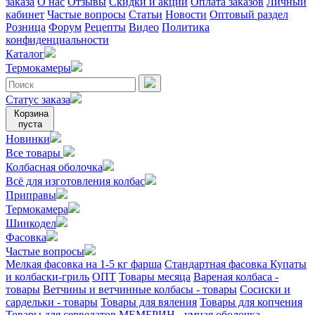
заказа
О нас
Отзывы
Скидки и акции
Оплата заказов
Личный
кабинет
Частые вопросы
Статьи
Новости
Оптовый раздел
Розница
Форум
Рецепты
Видео
Политика
конфиденциальности
Каталог
Термокамеры
Статус заказа
Корзина
пуста
Новинки
Все товары
Колбасная оболочка
Всё для изготовления колбас
Приправы
Термокамера
Шинкодел
Фасовка
Частые вопросы
Мелкая фасовка на 1-5 кг фарша
Стандартная фасовка
Купаты
и колбаски-гриль
ОПТ
Товары месяца
Вареная колбаса -
товары
Ветчины и ветчинные колбасы - товары
Сосиски и
сардельки - товары
Товары для вяления
Товары для копчения
Товары для сервелатов
МЕМБРИН - умная оболочка