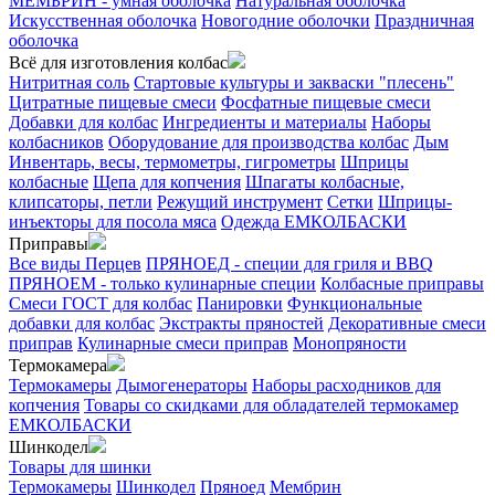
МЕМБРИН - умная оболочка
Натуральная оболочка
Искусственная оболочка
Новогодние оболочки
Праздничная
оболочка
Всё для изготовления колбас
Нитритная соль
Стартовые культуры и закваски "плесень"
Цитратные пищевые смеси
Фосфатные пищевые смеси
Добавки для колбас
Ингредиенты и материалы
Наборы
колбасников
Оборудование для производства колбас
Дым
Инвентарь, весы, термометры, гигрометры
Шприцы
колбасные
Щепа для копчения
Шпагаты колбасные,
клипсаторы, петли
Режущий инструмент
Сетки
Шприцы-
инъекторы для посола мяса
Одежда ЕМКОЛБАСКИ
Приправы
Все виды Перцев
ПРЯНОЕД - специи для гриля и BBQ
ПРЯНОЕМ - только кулинарные специи
Колбасные приправы
Смеси ГОСТ для колбас
Панировки
Функциональные
добавки для колбас
Экстракты пряностей
Декоративные смеси
приправ
Кулинарные смеси приправ
Монопряности
Термокамера
Термокамеры
Дымогенераторы
Наборы расходников для
копчения
Товары со скидками для обладателей термокамер
ЕМКОЛБАСКИ
Шинкодел
Товары для шинки
Термокамеры
Шинкодел
Пряноед
Мембрин