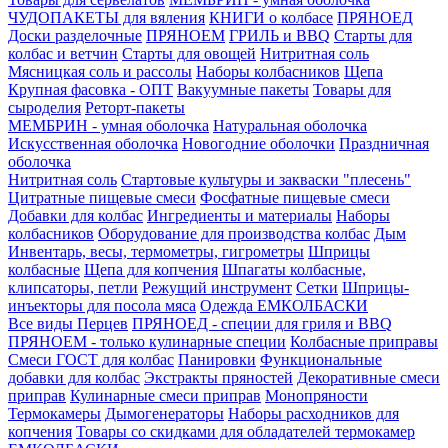
ЧУДОПАКЕТЫ для вяления
КНИГИ о колбасе
ПРЯНОЕД
Доски разделочные
ПРЯНОЕМ
ГРИЛЬ и BBQ
Старты для
колбас и ветчин
Старты для овощей
Нитритная соль
Мясницкая соль и рассолы
Наборы колбасников
Щепа
Крупная фасовка - ОПТ
Вакуумные пакеты
Товары для
сыроделия
Реторт-пакеты
МЕМБРИН - умная оболочка
Натуральная оболочка
Искусственная оболочка
Новогодние оболочки
Праздничная
оболочка
Нитритная соль
Стартовые культуры и закваски "плесень"
Цитратные пищевые смеси
Фосфатные пищевые смеси
Добавки для колбас
Ингредиенты и материалы
Наборы
колбасников
Оборудование для производства колбас
Дым
Инвентарь, весы, термометры, гигрометры
Шприцы
колбасные
Щепа для копчения
Шпагаты колбасные,
клипсаторы, петли
Режущий инструмент
Сетки
Шприцы-
инъекторы для посола мяса
Одежда ЕМКОЛБАСКИ
Все виды Перцев
ПРЯНОЕД - специи для гриля и BBQ
ПРЯНОЕМ - только кулинарные специи
Колбасные приправы
Смеси ГОСТ для колбас
Панировки
Функциональные
добавки для колбас
Экстракты пряностей
Декоративные смеси
приправ
Кулинарные смеси приправ
Монопряности
Термокамеры
Дымогенераторы
Наборы расходников для
копчения
Товары со скидками для обладателей термокамер