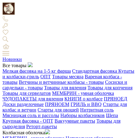
Новинки
Все товары
Мелкая фасовка на 1-5 кг фарша
Стандартная фасовка
Купаты
и колбаски-гриль
ОПТ
Товары месяца
Вареная колбаса -
товары
Ветчины и ветчинные колбасы - товары
Сосиски и
сардельки - товары
Товары для вяления
Товары для копчения
Товары для сервелатов
МЕМБРИН - умная оболочка
ЧУДОПАКЕТЫ для вяления
КНИГИ о колбасе
ПРЯНОЕД
Доски разделочные
ПРЯНОЕМ
ГРИЛЬ и BBQ
Старты для
колбас и ветчин
Старты для овощей
Нитритная соль
Мясницкая соль и рассолы
Наборы колбасников
Щепа
Крупная фасовка - ОПТ
Вакуумные пакеты
Товары для
сыроделия
Реторт-пакеты
Колбасная оболочка