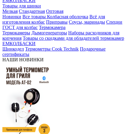
ЕМКОЛБАСКИ
Товары для шинки
Мелкая
Стандартная
Оптовая
Новинки
Все товары
Колбасная оболочка
Всё для
изготовления колбас
Приправы
Соусы, маринады
Специи
ГОСТ для колбас
Термокамера
Термокамеры
Дымогенераторы
Наборы расходников для
копчения
Товары со скидками для обладателей термокамер
ЕМКОЛБАСКИ
Шинкодел
Термометры Cook Technik
Подарочные
сертификаты
НАШИ НОВИНКИ