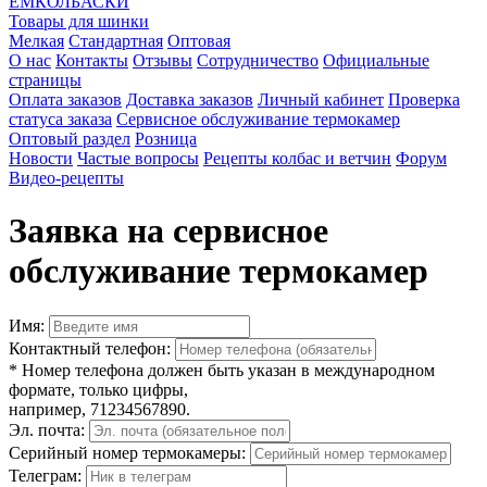
ЕМКОЛБАСКИ
Товары для шинки
Мелкая
Стандартная
Оптовая
О нас
Контакты
Отзывы
Сотрудничество
Официальные
страницы
Оплата заказов
Доставка заказов
Личный кабинет
Проверка
статуса заказа
Сервисное обслуживание термокамер
Оптовый раздел
Розница
Новости
Частые вопросы
Рецепты колбас и ветчин
Форум
Видео-рецепты
Заявка на сервисное
обслуживание термокамер
Имя:
Контактный телефон:
* Номер телефона должен быть указан в международном
формате, только цифры,
например, 71234567890.
Эл. почта:
Серийный номер термокамеры:
Телеграм: