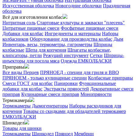
МЕМБРИН - умная оболочка
Натуральная оболочка
Искусственная оболочка
Новогодние оболочки
Праздничная
оболочка
Всё для изготовления колбас
Нитритная соль
Стартовые культуры и закваски "плесень"
Цитратные пищевые смеси
Фосфатные пищевые смеси
Добавки для колбас
Ингредиенты и материалы
Наборы
колбасников
Оборудование для производства колбас
Дым
Инвентарь, весы, термометры, гигрометры
Шприцы
колбасные
Щепа для копчения
Шпагаты колбасные,
клипсаторы, петли
Режущий инструмент
Сетки
Шприцы-
инъекторы для посола мяса
Одежда ЕМКОЛБАСКИ
Приправы
Все виды Перцев
ПРЯНОЕД - специи для гриля и BBQ
ПРЯНОЕМ - только кулинарные специи
Колбасные приправы
Смеси ГОСТ для колбас
Панировки
Функциональные
добавки для колбас
Экстракты пряностей
Декоративные смеси
приправ
Кулинарные смеси приправ
Монопряности
Термокамера
Термокамеры
Дымогенераторы
Наборы расходников для
копчения
Товары со скидками для обладателей термокамер
ЕМКОЛБАСКИ
Шинкодел
Товары для шинки
Термокамеры
Шинкодел
Пряноед
Мембрин