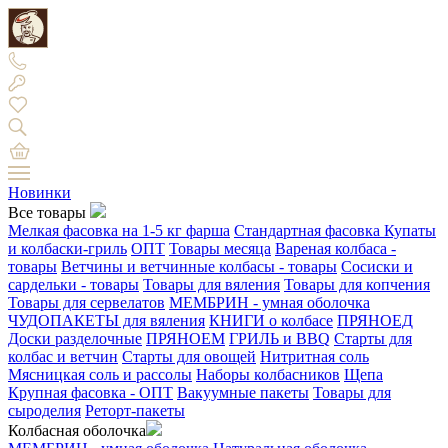
Новинки
Все товары
Мелкая фасовка на 1-5 кг фарша
Стандартная фасовка
Купаты
и колбаски-гриль
ОПТ
Товары месяца
Вареная колбаса -
товары
Ветчины и ветчинные колбасы - товары
Сосиски и
сардельки - товары
Товары для вяления
Товары для копчения
Товары для сервелатов
МЕМБРИН - умная оболочка
ЧУДОПАКЕТЫ для вяления
КНИГИ о колбасе
ПРЯНОЕД
Доски разделочные
ПРЯНОЕМ
ГРИЛЬ и BBQ
Старты для
колбас и ветчин
Старты для овощей
Нитритная соль
Мясницкая соль и рассолы
Наборы колбасников
Щепа
Крупная фасовка - ОПТ
Вакуумные пакеты
Товары для
сыроделия
Реторт-пакеты
Колбасная оболочка