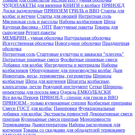
ЧУДОПАКЕТЫ для вяления
КНИГИ о колбасе
ПРЯНОЕД
Доски разделочные
ПРЯНОЕМ
ГРИЛЬ и BBQ
Старты для
колбас и ветчин
Старты для овощей
Нитритная соль
Мясницкая соль и рассолы
Наборы колбасников
Щепа
Крупная фасовка - ОПТ
Вакуумные пакеты
Товары для
сыроделия
Реторт-пакеты
МЕМБРИН - умная оболочка
Натуральная оболочка
Искусственная оболочка
Новогодние оболочки
Праздничная
оболочка
Нитритная соль
Стартовые культуры и закваски "плесень"
Цитратные пищевые смеси
Фосфатные пищевые смеси
Добавки для колбас
Ингредиенты и материалы
Наборы
колбасников
Оборудование для производства колбас
Дым
Инвентарь, весы, термометры, гигрометры
Шприцы
колбасные
Щепа для копчения
Шпагаты колбасные,
клипсаторы, петли
Режущий инструмент
Сетки
Шприцы-
инъекторы для посола мяса
Одежда ЕМКОЛБАСКИ
Все виды Перцев
ПРЯНОЕД - специи для гриля и BBQ
ПРЯНОЕМ - только кулинарные специи
Колбасные приправы
Смеси ГОСТ для колбас
Панировки
Функциональные
добавки для колбас
Экстракты пряностей
Декоративные смеси
приправ
Кулинарные смеси приправ
Монопряности
Термокамеры
Дымогенераторы
Наборы расходников для
копчения
Товары со скидками для обладателей термокамер