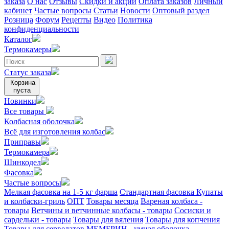
заказа
О нас
Отзывы
Скидки и акции
Оплата заказов
Личный
кабинет
Частые вопросы
Статьи
Новости
Оптовый раздел
Розница
Форум
Рецепты
Видео
Политика
конфиденциальности
Каталог
Термокамеры
Статус заказа
Корзина
пуста
Новинки
Все товары
Колбасная оболочка
Всё для изготовления колбас
Приправы
Термокамера
Шинкодел
Фасовка
Частые вопросы
Мелкая фасовка на 1-5 кг фарша
Стандартная фасовка
Купаты
и колбаски-гриль
ОПТ
Товары месяца
Вареная колбаса -
товары
Ветчины и ветчинные колбасы - товары
Сосиски и
сардельки - товары
Товары для вяления
Товары для копчения
Товары для сервелатов
МЕМБРИН - умная оболочка