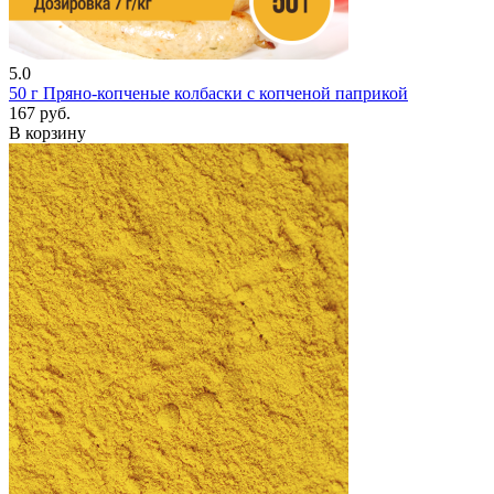
5.0
50 г
Пряно-копченые колбаски с копченой паприкой
167 руб.
В корзину