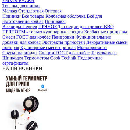
ЕМКОЛБАСКИ
Товары для шинки
Мелкая
Стандартная
Оптовая
Новинки
Все товары
Колбасная оболочка
Всё для
изготовления колбас
Приправы
Все виды Перцев
ПРЯНОЕД - специи для гриля и BBQ
ПРЯНОЕМ - только кулинарные специи
Колбасные приправы
Смеси ГОСТ для колбас
Панировки
Функциональные
добавки для колбас
Экстракты пряностей
Декоративные смеси
приправ
Кулинарные смеси приправ
Монопряности
Соусы, маринады
Специи ГОСТ для колбас
Термокамера
Шинкодел
Термометры Cook Technik
Подарочные
сертификаты
НАШИ НОВИНКИ