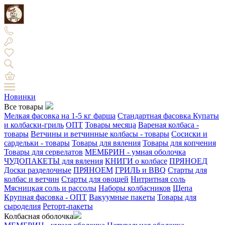
Новинки
Все товары
Мелкая фасовка на 1-5 кг фарша
Стандартная фасовка
Купаты
и колбаски-гриль
ОПТ
Товары месяца
Вареная колбаса -
товары
Ветчины и ветчинные колбасы - товары
Сосиски и
сардельки - товары
Товары для вяления
Товары для копчения
Товары для сервелатов
МЕМБРИН - умная оболочка
ЧУДОПАКЕТЫ для вяления
КНИГИ о колбасе
ПРЯНОЕД
Доски разделочные
ПРЯНОЕМ
ГРИЛЬ и BBQ
Старты для
колбас и ветчин
Старты для овощей
Нитритная соль
Мясницкая соль и рассолы
Наборы колбасников
Щепа
Крупная фасовка - ОПТ
Вакуумные пакеты
Товары для
сыроделия
Реторт-пакеты
Колбасная оболочка