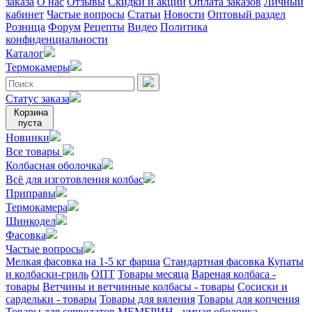
заказа
О нас
Отзывы
Скидки и акции
Оплата заказов
Личный
кабинет
Частые вопросы
Статьи
Новости
Оптовый раздел
Розница
Форум
Рецепты
Видео
Политика
конфиденциальности
Каталог
Термокамеры
Статус заказа
Корзина
пуста
Новинки
Все товары
Колбасная оболочка
Всё для изготовления колбас
Приправы
Термокамера
Шинкодел
Фасовка
Частые вопросы
Мелкая фасовка на 1-5 кг фарша
Стандартная фасовка
Купаты
и колбаски-гриль
ОПТ
Товары месяца
Вареная колбаса -
товары
Ветчины и ветчинные колбасы - товары
Сосиски и
сардельки - товары
Товары для вяления
Товары для копчения
Товары для сервелатов
МЕМБРИН - умная оболочка