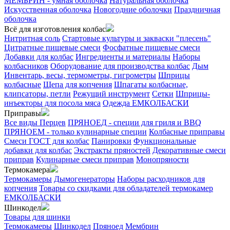
МЕМБРИН - умная оболочка
Натуральная оболочка
Искусственная оболочка
Новогодние оболочки
Праздничная
оболочка
Всё для изготовления колбас
Нитритная соль
Стартовые культуры и закваски "плесень"
Цитратные пищевые смеси
Фосфатные пищевые смеси
Добавки для колбас
Ингредиенты и материалы
Наборы
колбасников
Оборудование для производства колбас
Дым
Инвентарь, весы, термометры, гигрометры
Шприцы
колбасные
Щепа для копчения
Шпагаты колбасные,
клипсаторы, петли
Режущий инструмент
Сетки
Шприцы-
инъекторы для посола мяса
Одежда ЕМКОЛБАСКИ
Приправы
Все виды Перцев
ПРЯНОЕД - специи для гриля и BBQ
ПРЯНОЕМ - только кулинарные специи
Колбасные приправы
Смеси ГОСТ для колбас
Панировки
Функциональные
добавки для колбас
Экстракты пряностей
Декоративные смеси
приправ
Кулинарные смеси приправ
Монопряности
Термокамера
Термокамеры
Дымогенераторы
Наборы расходников для
копчения
Товары со скидками для обладателей термокамер
ЕМКОЛБАСКИ
Шинкодел
Товары для шинки
Термокамеры
Шинкодел
Пряноед
Мембрин