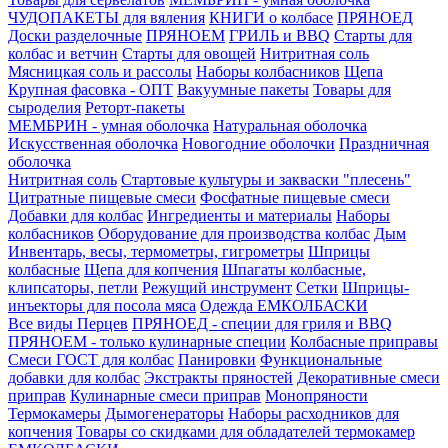
ЧУДОПАКЕТЫ для вяления
КНИГИ о колбасе
ПРЯНОЕД
Доски разделочные
ПРЯНОЕМ
ГРИЛЬ и BBQ
Старты для
колбас и ветчин
Старты для овощей
Нитритная соль
Мясницкая соль и рассолы
Наборы колбасников
Щепа
Крупная фасовка - ОПТ
Вакуумные пакеты
Товары для
сыроделия
Реторт-пакеты
МЕМБРИН - умная оболочка
Натуральная оболочка
Искусственная оболочка
Новогодние оболочки
Праздничная
оболочка
Нитритная соль
Стартовые культуры и закваски "плесень"
Цитратные пищевые смеси
Фосфатные пищевые смеси
Добавки для колбас
Ингредиенты и материалы
Наборы
колбасников
Оборудование для производства колбас
Дым
Инвентарь, весы, термометры, гигрометры
Шприцы
колбасные
Щепа для копчения
Шпагаты колбасные,
клипсаторы, петли
Режущий инструмент
Сетки
Шприцы-
инъекторы для посола мяса
Одежда ЕМКОЛБАСКИ
Все виды Перцев
ПРЯНОЕД - специи для гриля и BBQ
ПРЯНОЕМ - только кулинарные специи
Колбасные приправы
Смеси ГОСТ для колбас
Панировки
Функциональные
добавки для колбас
Экстракты пряностей
Декоративные смеси
приправ
Кулинарные смеси приправ
Монопряности
Термокамеры
Дымогенераторы
Наборы расходников для
копчения
Товары со скидками для обладателей термокамер