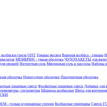
 колбаски-гриль
ОПТ
Товары месяца
Вареная колбаса - товары
В
ервелатов
МЕМБРИН - умная оболочка
ЧУДОПАКЕТЫ для вяле
для овощей
Нитритная соль
Мясницкая соль и рассолы
Наборы к
нная оболочка
Новогодние оболочки
Праздничная оболочка
атные пищевые смеси
Фосфатные пищевые смеси
Добавки для 
 термометры, гигрометры
Шприцы колбасные
Щепа для копчения
АСКИ
М - только кулинарные специи
Колбасные приправы
Смеси ГО