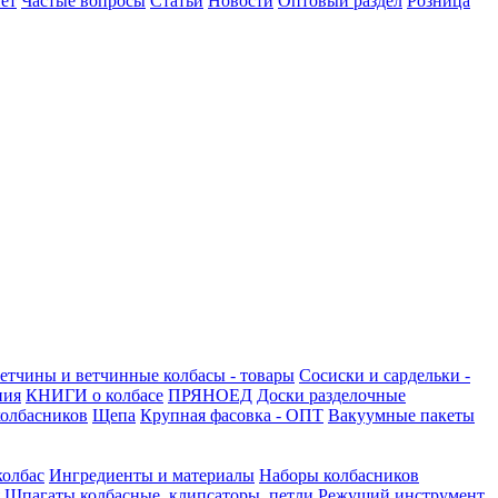
ет
Частые вопросы
Статьи
Новости
Оптовый раздел
Розница
етчины и ветчинные колбасы - товары
Сосиски и сардельки -
ния
КНИГИ о колбасе
ПРЯНОЕД
Доски разделочные
олбасников
Щепа
Крупная фасовка - ОПТ
Вакуумные пакеты
колбас
Ингредиенты и материалы
Наборы колбасников
Шпагаты колбасные, клипсаторы, петли
Режущий инструмент