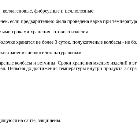
, коллагеновые, фиброузные и целлюлозные;
ек, если предварительно была проведена варка при температуре
мыми сроками хранения готового изделия.
лочке хранятся не более 3 суток, полукопченые колбасы - не бол
оки хранения аналогично натуральным.
ареные колбасы и ветчины. Сроки хранения мясных изделий в эт
рад. Цельсия до достижения температуры внутри продукта 72 гр
дящуюся на сайте, защищены.