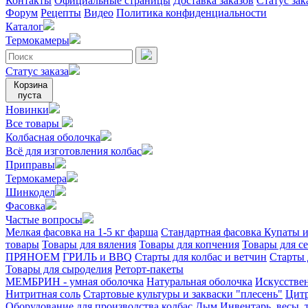
Контакты
Официальные страницы
Доставка заказов
Статус зак
Форум
Рецепты
Видео
Политика конфиденциальности
Каталог
Термокамеры
Статус заказа
Корзина
пуста
Новинки
Все товары
Колбасная оболочка
Всё для изготовления колбас
Приправы
Термокамера
Шинкодел
Фасовка
Частые вопросы
Мелкая фасовка на 1-5 кг фарша
Стандартная фасовка
Купаты и
товары
Товары для вяления
Товары для копчения
Товары для с
ПРЯНОЕМ
ГРИЛЬ и BBQ
Старты для колбас и ветчин
Старты 
Товары для сыроделия
Реторт-пакеты
МЕМБРИН - умная оболочка
Натуральная оболочка
Искусстве
Нитритная соль
Стартовые культуры и закваски "плесень"
Цитр
Оборудование для производства колбас
Дым
Инвентарь, весы,