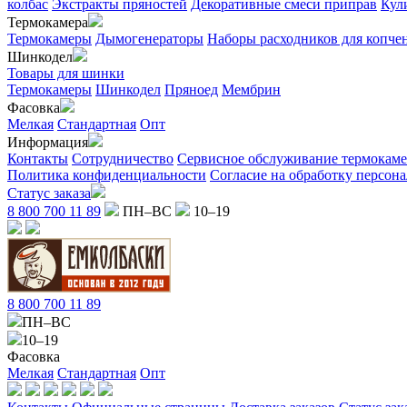
колбас
Экстракты пряностей
Декоративные смеси приправ
Кул
Термокамера
Термокамеры
Дымогенераторы
Наборы расходников для копче
Шинкодел
Товары для шинки
Термокамеры
Шинкодел
Пряноед
Мембрин
Фасовка
Мелкая
Стандартная
Опт
Информация
Контакты
Сотрудничество
Сервисное обслуживание термокам
Политика конфиденциальности
Согласие на обработку персон
Статус заказа
8 800 700 11 89
ПН–ВС
10–19
8 800 700 11 89
ПН–ВС
10–19
Фасовка
Мелкая
Стандартная
Опт