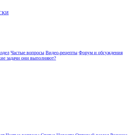
АСКИ
здел
Частые вопросы
Видео-рецепты
Форум и обсуждения
акие задачи они выполняют?