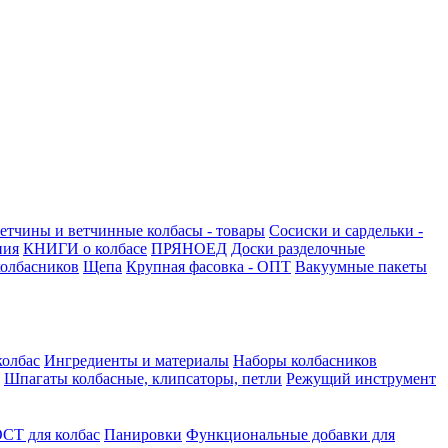
етчины и ветчинные колбасы - товары
Сосиски и сардельки -
ния
КНИГИ о колбасе
ПРЯНОЕД
Доски разделочные
олбасников
Щепа
Крупная фасовка - ОПТ
Вакуумные пакеты
колбас
Ингредиенты и материалы
Наборы колбасников
Шпагаты колбасные, клипсаторы, петли
Режущий инструмент
СТ для колбас
Панировки
Функциональные добавки для