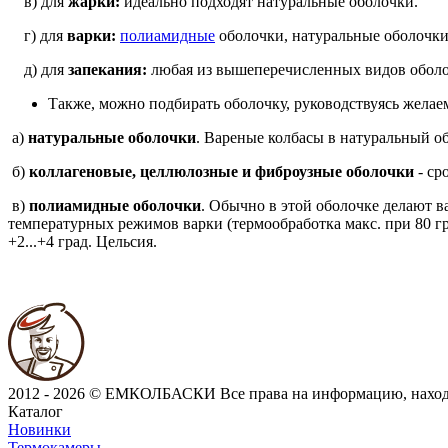
в) для
жарки:
идеально подходят натуральные оболочки.
г) для
варки:
полиамидные
оболочки, натуральные оболочки
д) для
запекания:
любая из вышеперечисленных видов оболоч
Также, можно подбирать оболочку, руководствуясь желае
а)
натуральные оболочки
. Вареные колбасы в натуральный обо
б)
коллагеновые, целлюлозные и фиброузные оболочки
- ср
в)
полиамидные оболочки
. Обычно в этой оболочке делают в
температурных режимов варки (термообработка макс. при 80 г
+2...+4 град. Цельсия.
2012 - 2026 © ЕМКОЛБАСКИ
Все права на информацию, нахо
Каталог
Новинки
Термокамеры