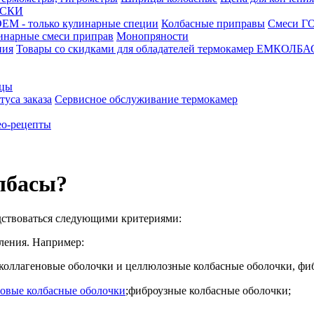
АСКИ
М - только кулинарные специи
Колбасные приправы
Смеси ГО
инарные смеси приправ
Монопряности
ния
Товары со скидками для обладателей термокамер ЕМКОЛБ
ицы
туса заказа
Сервисное обслуживание термокамер
о-рецепты
лбасы?
одствоваться следующими критериями:
ления. Например:
 коллагеновые оболочки и целлюлозные колбасные оболочки, фи
новые колбасные оболочки
;
фиброузные колбасные оболочки;