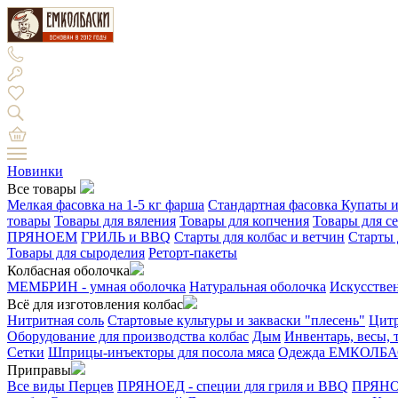
Новинки
Все товары
Мелкая фасовка на 1-5 кг фарша
Стандартная фасовка
Купаты и
товары
Товары для вяления
Товары для копчения
Товары для с
ПРЯНОЕМ
ГРИЛЬ и BBQ
Старты для колбас и ветчин
Старты 
Товары для сыроделия
Реторт-пакеты
Колбасная оболочка
МЕМБРИН - умная оболочка
Натуральная оболочка
Искусстве
Всё для изготовления колбас
Нитритная соль
Стартовые культуры и закваски "плесень"
Цитр
Оборудование для производства колбас
Дым
Инвентарь, весы,
Сетки
Шприцы-инъекторы для посола мяса
Одежда ЕМКОЛБ
Приправы
Все виды Перцев
ПРЯНОЕД - специи для гриля и BBQ
ПРЯНОЕ