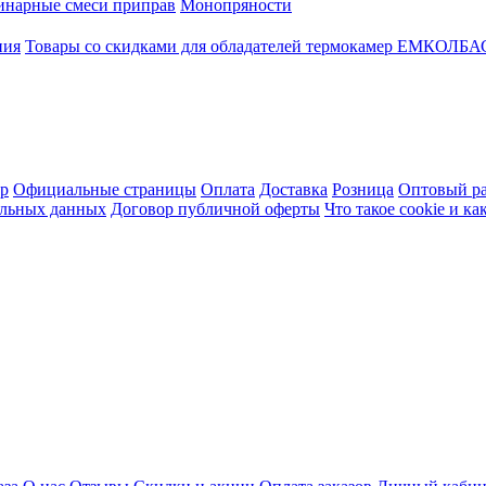
инарные смеси приправ
Монопряности
ния
Товары со скидками для обладателей термокамер ЕМКОЛБ
ер
Официальные страницы
Оплата
Доставка
Розница
Оптовый ра
альных данных
Договор публичной оферты
Что такое cookie и к