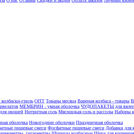
аза
О нас
Отзывы
Скидки и акции
Оплата заказов
Личный кабин
 колбаски-гриль
ОПТ
Товары месяца
Вареная колбаса - товары
В
ервелатов
МЕМБРИН - умная оболочка
ЧУДОПАКЕТЫ для вяле
для овощей
Нитритная соль
Мясницкая соль и рассолы
Наборы к
нная оболочка
Новогодние оболочки
Праздничная оболочка
атные пищевые смеси
Фосфатные пищевые смеси
Добавки для 
 термометры, гигрометры
Шприцы колбасные
Щепа для копчения