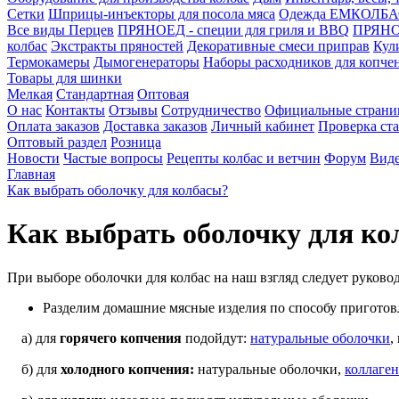
Сетки
Шприцы-инъекторы для посола мяса
Одежда ЕМКОЛБ
Все виды Перцев
ПРЯНОЕД - специи для гриля и BBQ
ПРЯНОЕ
колбас
Экстракты пряностей
Декоративные смеси приправ
Кул
Термокамеры
Дымогенераторы
Наборы расходников для копче
Товары для шинки
Мелкая
Стандартная
Оптовая
О нас
Контакты
Отзывы
Сотрудничество
Официальные стран
Оплата заказов
Доставка заказов
Личный кабинет
Проверка ста
Оптовый раздел
Розница
Новости
Частые вопросы
Рецепты колбас и ветчин
Форум
Виде
Главная
Как выбрать оболочку для колбасы?
Как выбрать оболочку для ко
При выборе оболочки для колбас на наш взгляд следует руков
Разделим домашние мясные изделия по способу приготов
а) для
горячего копчения
подойдут:
натуральные оболочки
,
б) для
холодного копчения:
натуральные оболочки,
коллаге