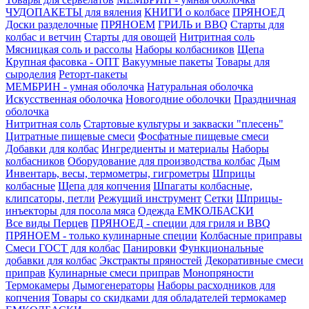
ЧУДОПАКЕТЫ для вяления
КНИГИ о колбасе
ПРЯНОЕД
Доски разделочные
ПРЯНОЕМ
ГРИЛЬ и BBQ
Старты для
колбас и ветчин
Старты для овощей
Нитритная соль
Мясницкая соль и рассолы
Наборы колбасников
Щепа
Крупная фасовка - ОПТ
Вакуумные пакеты
Товары для
сыроделия
Реторт-пакеты
МЕМБРИН - умная оболочка
Натуральная оболочка
Искусственная оболочка
Новогодние оболочки
Праздничная
оболочка
Нитритная соль
Стартовые культуры и закваски "плесень"
Цитратные пищевые смеси
Фосфатные пищевые смеси
Добавки для колбас
Ингредиенты и материалы
Наборы
колбасников
Оборудование для производства колбас
Дым
Инвентарь, весы, термометры, гигрометры
Шприцы
колбасные
Щепа для копчения
Шпагаты колбасные,
клипсаторы, петли
Режущий инструмент
Сетки
Шприцы-
инъекторы для посола мяса
Одежда ЕМКОЛБАСКИ
Все виды Перцев
ПРЯНОЕД - специи для гриля и BBQ
ПРЯНОЕМ - только кулинарные специи
Колбасные приправы
Смеси ГОСТ для колбас
Панировки
Функциональные
добавки для колбас
Экстракты пряностей
Декоративные смеси
приправ
Кулинарные смеси приправ
Монопряности
Термокамеры
Дымогенераторы
Наборы расходников для
копчения
Товары со скидками для обладателей термокамер