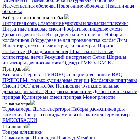
МЕМБРИН - умная оболочка
Натуральная оболочка
Искусственная оболочка
Новогодние оболочки
Праздничная
оболочка
Всё для изготовления колбас
Нитритная соль
Стартовые культуры и закваски "плесень"
Цитратные пищевые смеси
Фосфатные пищевые смеси
Добавки для колбас
Ингредиенты и материалы
Наборы
колбасников
Оборудование для производства колбас
Дым
Инвентарь, весы, термометры, гигрометры
Шприцы
колбасные
Щепа для копчения
Шпагаты колбасные,
клипсаторы, петли
Режущий инструмент
Сетки
Шприцы-
инъекторы для посола мяса
Одежда ЕМКОЛБАСКИ
Приправы
Все виды Перцев
ПРЯНОЕД - специи для гриля и BBQ
ПРЯНОЕМ - только кулинарные специи
Колбасные приправы
Смеси ГОСТ для колбас
Панировки
Функциональные
добавки для колбас
Экстракты пряностей
Декоративные смеси
приправ
Кулинарные смеси приправ
Монопряности
Термокамера
Термокамеры
Дымогенераторы
Наборы расходников для
копчения
Товары со скидками для обладателей термокамер
ЕМКОЛБАСКИ
Шинкодел
Товары для шинки
Термокамеры
Шинкодел
Пряноед
Мембрин