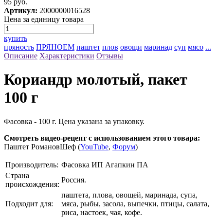
95 руб.
Артикул:
2000000016528
Цена за единицу товара
купить
пряность
ПРЯНОЕМ
паштет
плов
овощи
маринад
суп
мясо
...
Описание
Характеристики
Отзывы
Кориандр молотый, пакет
100 г
Фасовка - 100 г. Цена указана за упаковку.
Смотреть видео-рецепт с использованием этого товара:
Паштет РомановШеф (
YouTube
,
Форум
)
Производитель:
Фасовка ИП Агапкин ПА
Страна
Россия.
происхождения:
паштета, плова, овощей, маринада, супа,
Подходит для:
мяса, рыбы, засола, выпечки, птицы, салата,
риса, настоек, чая, кофе.