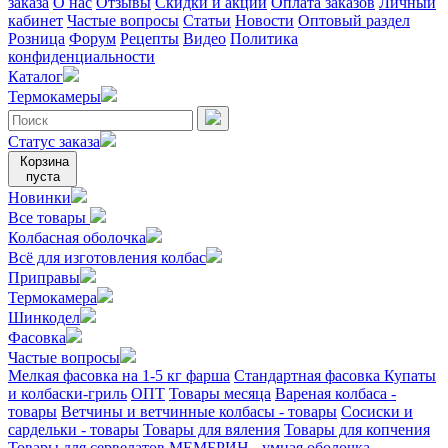
заказа
О нас
Отзывы
Скидки и акции
Оплата заказов
Личный
кабинет
Частые вопросы
Статьи
Новости
Оптовый раздел
Розница
Форум
Рецепты
Видео
Политика
конфиденциальности
Каталог
Термокамеры
Статус заказа
Корзина
пуста
Новинки
Все товары
Колбасная оболочка
Всё для изготовления колбас
Приправы
Термокамера
Шинкодел
Фасовка
Частые вопросы
Мелкая фасовка на 1-5 кг фарша
Стандартная фасовка
Купаты
и колбаски-гриль
ОПТ
Товары месяца
Вареная колбаса -
товары
Ветчины и ветчинные колбасы - товары
Сосиски и
сардельки - товары
Товары для вяления
Товары для копчения
Товары для сервелатов
МЕМБРИН - умная оболочка