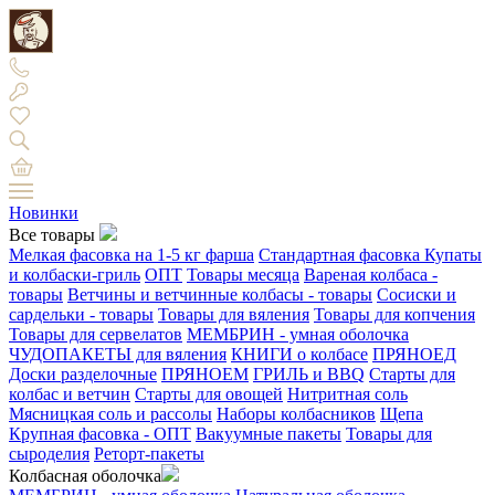
Новинки
Все товары
Мелкая фасовка на 1-5 кг фарша
Стандартная фасовка
Купаты
и колбаски-гриль
ОПТ
Товары месяца
Вареная колбаса -
товары
Ветчины и ветчинные колбасы - товары
Сосиски и
сардельки - товары
Товары для вяления
Товары для копчения
Товары для сервелатов
МЕМБРИН - умная оболочка
ЧУДОПАКЕТЫ для вяления
КНИГИ о колбасе
ПРЯНОЕД
Доски разделочные
ПРЯНОЕМ
ГРИЛЬ и BBQ
Старты для
колбас и ветчин
Старты для овощей
Нитритная соль
Мясницкая соль и рассолы
Наборы колбасников
Щепа
Крупная фасовка - ОПТ
Вакуумные пакеты
Товары для
сыроделия
Реторт-пакеты
Колбасная оболочка