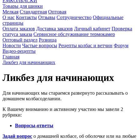
ЕМКОЛБАСКИ
Товары для шинки
Мелкая
Стандартная
Оптовая
О нас
Контакты
Отзывы
Сотрудничество
Официальные
страницы
Оплата заказов
Доставка заказов
Личный кабинет
Проверка
статуса заказа
Сервисное обслуживание термокамер
Оптовый раздел
Розница
Новости
Частые вопросы
Рецепты колбас и ветчин
Форум
Видео-рецепты
Главная
Ликбез для начинающих
Ликбез для начинающих
Для начинающих мы стараемся развернуто рассказывать о
домашнем колбасоделании.
К Вашему вниманию и активному участию мы завели 2
рубрики:
Вопросы-ответы
Задай вопрос
о домашней колбасе, об оболочке или на любые