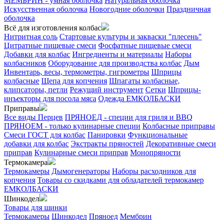
МЕМБРИН - умная оболочка
Натуральная оболочка
Искусственная оболочка
Новогодние оболочки
Праздничная
оболочка
Всё для изготовления колбас
Нитритная соль
Стартовые культуры и закваски "плесень"
Цитратные пищевые смеси
Фосфатные пищевые смеси
Добавки для колбас
Ингредиенты и материалы
Наборы
колбасников
Оборудование для производства колбас
Дым
Инвентарь, весы, термометры, гигрометры
Шприцы
колбасные
Щепа для копчения
Шпагаты колбасные,
клипсаторы, петли
Режущий инструмент
Сетки
Шприцы-
инъекторы для посола мяса
Одежда ЕМКОЛБАСКИ
Приправы
Все виды Перцев
ПРЯНОЕД - специи для гриля и BBQ
ПРЯНОЕМ - только кулинарные специи
Колбасные приправы
Смеси ГОСТ для колбас
Панировки
Функциональные
добавки для колбас
Экстракты пряностей
Декоративные смеси
приправ
Кулинарные смеси приправ
Монопряности
Термокамера
Термокамеры
Дымогенераторы
Наборы расходников для
копчения
Товары со скидками для обладателей термокамер
ЕМКОЛБАСКИ
Шинкодел
Товары для шинки
Термокамеры
Шинкодел
Пряноед
Мембрин