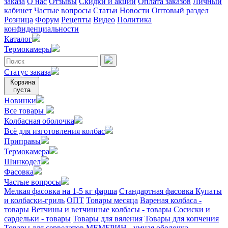
заказа
О нас
Отзывы
Скидки и акции
Оплата заказов
Личный
кабинет
Частые вопросы
Статьи
Новости
Оптовый раздел
Розница
Форум
Рецепты
Видео
Политика
конфиденциальности
Каталог
Термокамеры
Статус заказа
Корзина
пуста
Новинки
Все товары
Колбасная оболочка
Всё для изготовления колбас
Приправы
Термокамера
Шинкодел
Фасовка
Частые вопросы
Мелкая фасовка на 1-5 кг фарша
Стандартная фасовка
Купаты
и колбаски-гриль
ОПТ
Товары месяца
Вареная колбаса -
товары
Ветчины и ветчинные колбасы - товары
Сосиски и
сардельки - товары
Товары для вяления
Товары для копчения
Товары для сервелатов
МЕМБРИН - умная оболочка