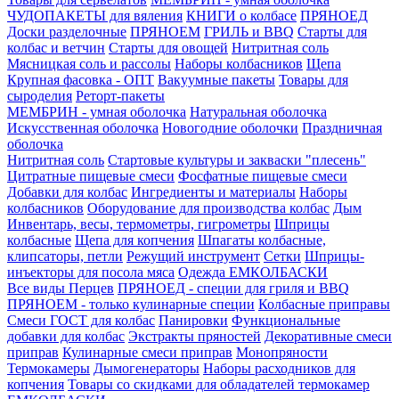
ЧУДОПАКЕТЫ для вяления
КНИГИ о колбасе
ПРЯНОЕД
Доски разделочные
ПРЯНОЕМ
ГРИЛЬ и BBQ
Старты для
колбас и ветчин
Старты для овощей
Нитритная соль
Мясницкая соль и рассолы
Наборы колбасников
Щепа
Крупная фасовка - ОПТ
Вакуумные пакеты
Товары для
сыроделия
Реторт-пакеты
МЕМБРИН - умная оболочка
Натуральная оболочка
Искусственная оболочка
Новогодние оболочки
Праздничная
оболочка
Нитритная соль
Стартовые культуры и закваски "плесень"
Цитратные пищевые смеси
Фосфатные пищевые смеси
Добавки для колбас
Ингредиенты и материалы
Наборы
колбасников
Оборудование для производства колбас
Дым
Инвентарь, весы, термометры, гигрометры
Шприцы
колбасные
Щепа для копчения
Шпагаты колбасные,
клипсаторы, петли
Режущий инструмент
Сетки
Шприцы-
инъекторы для посола мяса
Одежда ЕМКОЛБАСКИ
Все виды Перцев
ПРЯНОЕД - специи для гриля и BBQ
ПРЯНОЕМ - только кулинарные специи
Колбасные приправы
Смеси ГОСТ для колбас
Панировки
Функциональные
добавки для колбас
Экстракты пряностей
Декоративные смеси
приправ
Кулинарные смеси приправ
Монопряности
Термокамеры
Дымогенераторы
Наборы расходников для
копчения
Товары со скидками для обладателей термокамер