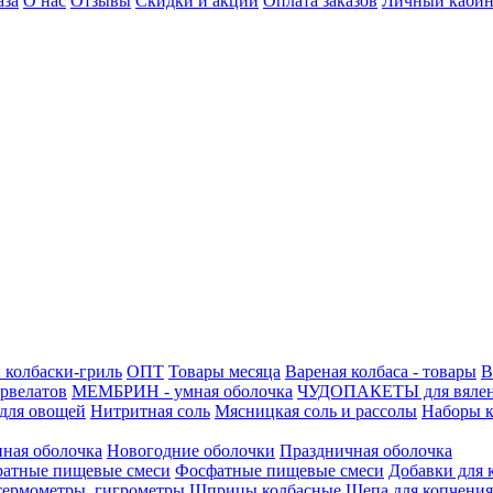
аза
О нас
Отзывы
Скидки и акции
Оплата заказов
Личный кабин
 колбаски-гриль
ОПТ
Товары месяца
Вареная колбаса - товары
В
ервелатов
МЕМБРИН - умная оболочка
ЧУДОПАКЕТЫ для вяле
для овощей
Нитритная соль
Мясницкая соль и рассолы
Наборы к
нная оболочка
Новогодние оболочки
Праздничная оболочка
атные пищевые смеси
Фосфатные пищевые смеси
Добавки для 
 термометры, гигрометры
Шприцы колбасные
Щепа для копчения