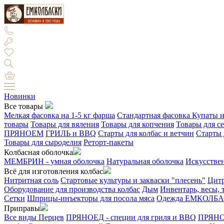
Новинки
Все товары
Мелкая фасовка на 1-5 кг фарша
Стандартная фасовка
Купаты и
товары
Товары для вяления
Товары для копчения
Товары для с
ПРЯНОЕМ
ГРИЛЬ и BBQ
Старты для колбас и ветчин
Старты 
Товары для сыроделия
Реторт-пакеты
Колбасная оболочка
МЕМБРИН - умная оболочка
Натуральная оболочка
Искусстве
Всё для изготовления колбас
Нитритная соль
Стартовые культуры и закваски "плесень"
Цитр
Оборудование для производства колбас
Дым
Инвентарь, весы,
Сетки
Шприцы-инъекторы для посола мяса
Одежда ЕМКОЛБ
Приправы
Все виды Перцев
ПРЯНОЕД - специи для гриля и BBQ
ПРЯНОЕ