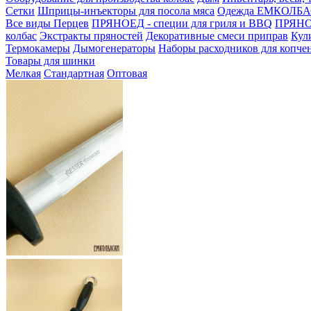
Сетки
Шприцы-инъекторы для посола мяса
Одежда ЕМКОЛБ
Все виды Перцев
ПРЯНОЕД - специи для гриля и BBQ
ПРЯНОЕ
колбас
Экстракты пряностей
Декоративные смеси приправ
Кул
Термокамеры
Дымогенераторы
Наборы расходников для копче
Товары для шинки
Мелкая
Стандартная
Оптовая