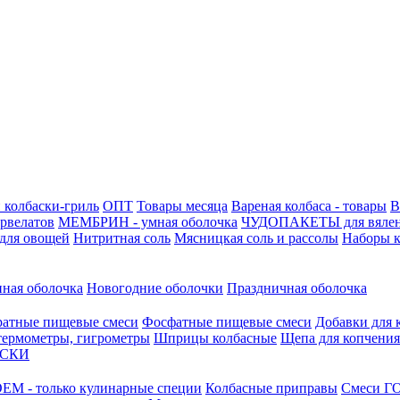
 колбаски-гриль
ОПТ
Товары месяца
Вареная колбаса - товары
В
ервелатов
МЕМБРИН - умная оболочка
ЧУДОПАКЕТЫ для вяле
для овощей
Нитритная соль
Мясницкая соль и рассолы
Наборы к
нная оболочка
Новогодние оболочки
Праздничная оболочка
атные пищевые смеси
Фосфатные пищевые смеси
Добавки для 
 термометры, гигрометры
Шприцы колбасные
Щепа для копчения
АСКИ
М - только кулинарные специи
Колбасные приправы
Смеси ГО