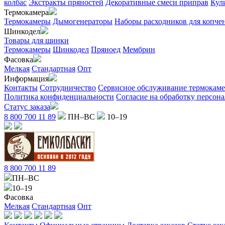
колбас
Экстракты пряностей
Декоративные смеси приправ
Кул
Термокамера
Термокамеры
Дымогенераторы
Наборы расходников для копче
Шинкодел
Товары для шинки
Термокамеры
Шинкодел
Пряноед
Мембрин
Фасовка
Мелкая
Стандартная
Опт
Информация
Контакты
Сотрудничество
Сервисное обслуживание термокам
Политика конфиденциальности
Согласие на обработку персон
Статус заказа
8 800 700 11 89
ПН–ВС
10–19
8 800 700 11 89
ПН–ВС
10–19
Фасовка
Мелкая
Стандартная
Опт