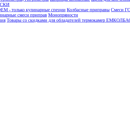
АСКИ
М - только кулинарные специи
Колбасные приправы
Смеси ГО
инарные смеси приправ
Монопряности
ния
Товары со скидками для обладателей термокамер ЕМКОЛБ