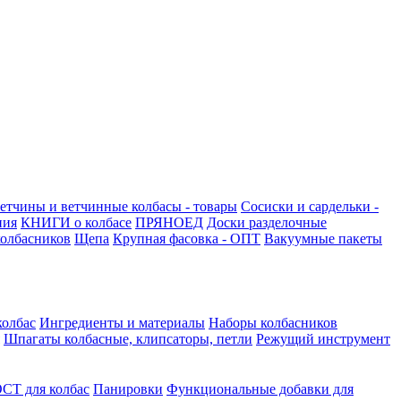
етчины и ветчинные колбасы - товары
Сосиски и сардельки -
ния
КНИГИ о колбасе
ПРЯНОЕД
Доски разделочные
олбасников
Щепа
Крупная фасовка - ОПТ
Вакуумные пакеты
колбас
Ингредиенты и материалы
Наборы колбасников
Шпагаты колбасные, клипсаторы, петли
Режущий инструмент
СТ для колбас
Панировки
Функциональные добавки для