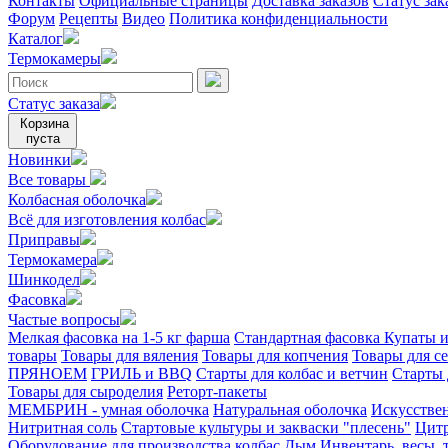
Контакты
Официальные страницы
Доставка заказов
Статус зак
Форум
Рецепты
Видео
Политика конфиденциальности
Каталог
Термокамеры
Статус заказа
Корзина
пуста
Новинки
Все товары
Колбасная оболочка
Всё для изготовления колбас
Приправы
Термокамера
Шинкодел
Фасовка
Частые вопросы
Мелкая фасовка на 1-5 кг фарша
Стандартная фасовка
Купаты и
товары
Товары для вяления
Товары для копчения
Товары для с
ПРЯНОЕМ
ГРИЛЬ и BBQ
Старты для колбас и ветчин
Старты 
Товары для сыроделия
Реторт-пакеты
МЕМБРИН - умная оболочка
Натуральная оболочка
Искусстве
Нитритная соль
Стартовые культуры и закваски "плесень"
Цитр
Оборудование для производства колбас
Дым
Инвентарь, весы,