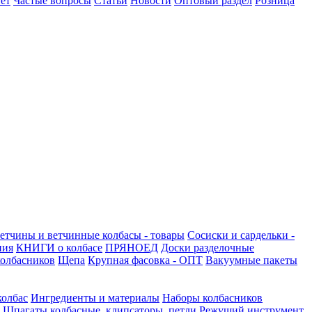
ет
Частые вопросы
Статьи
Новости
Оптовый раздел
Розница
етчины и ветчинные колбасы - товары
Сосиски и сардельки -
ния
КНИГИ о колбасе
ПРЯНОЕД
Доски разделочные
олбасников
Щепа
Крупная фасовка - ОПТ
Вакуумные пакеты
колбас
Ингредиенты и материалы
Наборы колбасников
Шпагаты колбасные, клипсаторы, петли
Режущий инструмент