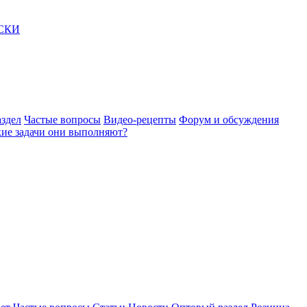
АСКИ
здел
Частые вопросы
Видео-рецепты
Форум и обсуждения
акие задачи они выполняют?