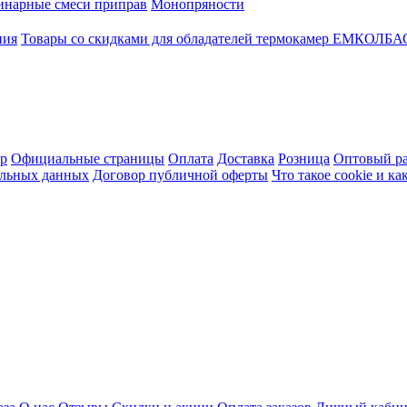
инарные смеси приправ
Монопряности
ния
Товары со скидками для обладателей термокамер ЕМКОЛБ
ер
Официальные страницы
Оплата
Доставка
Розница
Оптовый ра
альных данных
Договор публичной оферты
Что такое cookie и к