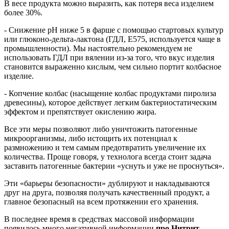
В весе продукта можно выразить, как потеря веса изделием
более 30%.
- Снижение рН ниже 5 в фарше с помощью стартовых культур
или глюконо-дельта-лактона (ГДЛ, Е575, используется чаще в
промышленности). Мы настоятельно рекомендуем не
использовать ГДЛ при вялении из-за того, что вкус изделия
становится выраженно кислым, чем сильно портит колбасное
изделие.
- Копчение колбас (насыщение колбас продуктами пиролиза
древесины), которое действует легким бактериостатическим
эффектом и препятствует окислению жира.
Все эти меры позволяют либо уничтожить патогенные
микроорганизмы, либо истощить их потенциал к
размножению и тем самым предотвратить увеличение их
количества. Проще говоря, у технолога всегда стоит задача
заставить патогенные бактерии «уснуть и уже не проснуться».
Эти «барьеры безопасности» дублируют и накладываются
друг на друга, позволяя получать качественный продукт, а
главное безопасный на всем протяжении его хранения.
В последнее время в средствах массовой информации
появилось много негативной информации
про Нитрит