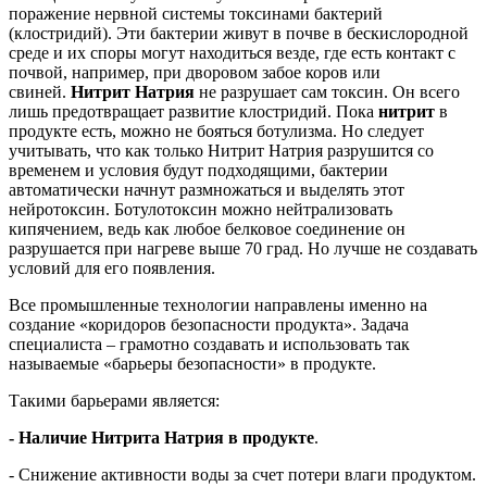
поражение нервной системы токсинами бактерий
(клостридий). Эти бактерии живут в почве в бескислородной
среде и их споры могут находиться везде, где есть контакт с
почвой, например, при дворовом забое коров или
свиней.
Нитрит Натрия
не разрушает сам токсин. Он всего
лишь предотвращает развитие клостридий. Пока
нитрит
в
продукте есть, можно не бояться ботулизма. Но следует
учитывать, что как только Нитрит Натрия разрушится со
временем и условия будут подходящими, бактерии
автоматически начнут размножаться и выделять этот
нейротоксин. Ботулотоксин можно нейтрализовать
кипячением, ведь как любое белковое соединение он
разрушается при нагреве выше 70 град. Но лучше не создавать
условий для его появления.
Все промышленные технологии направлены именно на
создание «коридоров безопасности продукта». Задача
специалиста – грамотно создавать и использовать так
называемые «барьеры безопасности» в продукте.
Такими барьерами является:
- Наличие Нитрита Натрия в продукте
.
- Снижение активности воды за счет потери влаги продуктом.