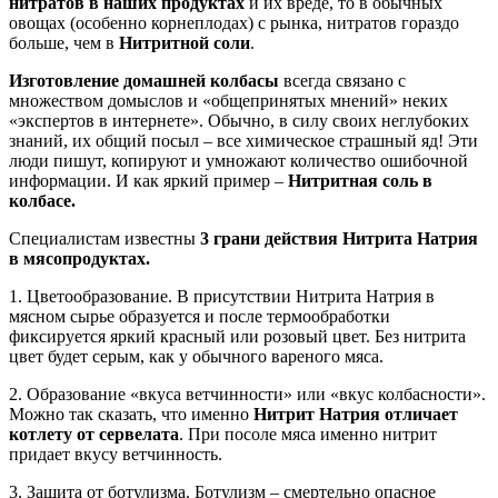
нитратов в наших продуктах
и их вреде, то в обычных
овощах (особенно корнеплодах) с рынка, нитратов гораздо
больше, чем в
Нитритной соли
.
Изготовление домашней колбасы
всегда связано с
множеством домыслов и «общепринятых мнений» неких
«экспертов в интернете». Обычно, в силу своих неглубоких
знаний, их общий посыл – все химическое страшный яд! Эти
люди пишут, копируют и умножают количество ошибочной
информации. И как яркий пример –
Нитритная соль в
колбасе.
Специалистам известны
3 грани действия Нитрита Натрия
в мясопродуктах.
1. Цветообразование. В присутствии Нитрита Натрия в
мясном сырье образуется и после термообработки
фиксируется яркий красный или розовый цвет. Без нитрита
цвет будет серым, как у обычного вареного мяса.
2. Образование «вкуса ветчинности» или «вкус колбасности».
Можно так сказать, что именно
Нитрит Натрия отличает
котлету от сервелата
. При посоле мяса именно нитрит
придает вкусу ветчинность.
3. Защита от ботулизма. Ботулизм – смертельно опасное