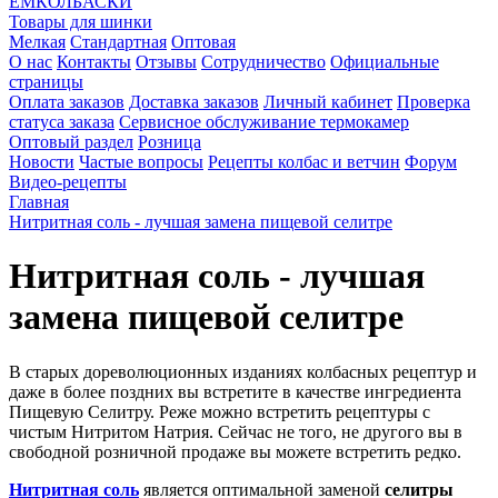
ЕМКОЛБАСКИ
Товары для шинки
Мелкая
Стандартная
Оптовая
О нас
Контакты
Отзывы
Сотрудничество
Официальные
страницы
Оплата заказов
Доставка заказов
Личный кабинет
Проверка
статуса заказа
Сервисное обслуживание термокамер
Оптовый раздел
Розница
Новости
Частые вопросы
Рецепты колбас и ветчин
Форум
Видео-рецепты
Главная
Нитритная соль - лучшая замена пищевой селитре
Нитритная соль - лучшая
замена пищевой селитре
В старых дореволюционных изданиях колбасных рецептур и
даже в более поздних вы встретите в качестве ингредиента
Пищевую Селитру. Реже можно встретить рецептуры с
чистым Нитритом Натрия. Сейчас не того, не другого вы в
свободной розничной продаже вы можете встретить редко.
Нитритная соль
является оптимальной заменой
селитры