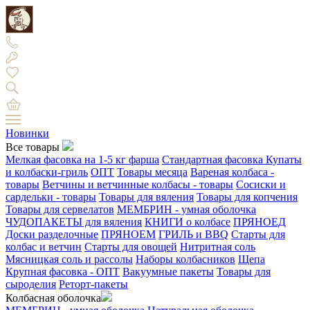
Новинки
Все товары
Мелкая фасовка на 1-5 кг фарша
Стандартная фасовка
Купаты
и колбаски-гриль
ОПТ
Товары месяца
Вареная колбаса -
товары
Ветчины и ветчинные колбасы - товары
Сосиски и
сардельки - товары
Товары для вяления
Товары для копчения
Товары для сервелатов
МЕМБРИН - умная оболочка
ЧУДОПАКЕТЫ для вяления
КНИГИ о колбасе
ПРЯНОЕД
Доски разделочные
ПРЯНОЕМ
ГРИЛЬ и BBQ
Старты для
колбас и ветчин
Старты для овощей
Нитритная соль
Мясницкая соль и рассолы
Наборы колбасников
Щепа
Крупная фасовка - ОПТ
Вакуумные пакеты
Товары для
сыроделия
Реторт-пакеты
Колбасная оболочка