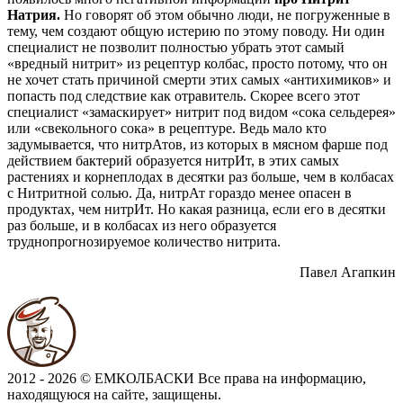
Натрия.
Но говорят об этом обычно люди, не погруженные в
тему, чем создают общую истерию по этому поводу. Ни один
специалист не позволит полностью убрать этот самый
«вредный нитрит» из рецептур колбас, просто потому, что он
не хочет стать причиной смерти этих самых «антихимиков» и
попасть под следствие как отравитель. Скорее всего этот
специалист «замаскирует» нитрит под видом «сока сельдерея»
или «свекольного сока» в рецептуре. Ведь мало кто
задумывается, что нитрАтов, из которых в мясном фарше под
действием бактерий образуется нитрИт, в этих самых
растениях и корнеплодах в десятки раз больше, чем в колбасах
с Нитритной солью. Да, нитрАт гораздо менее опасен в
продуктах, чем нитрИт. Но какая разница, если его в десятки
раз больше, и в колбасах из него образуется
труднопрогнозируемое количество нитрита.
Павел Агапкин
2012 - 2026 © ЕМКОЛБАСКИ
Все права на информацию,
находящуюся на сайте, защищены.