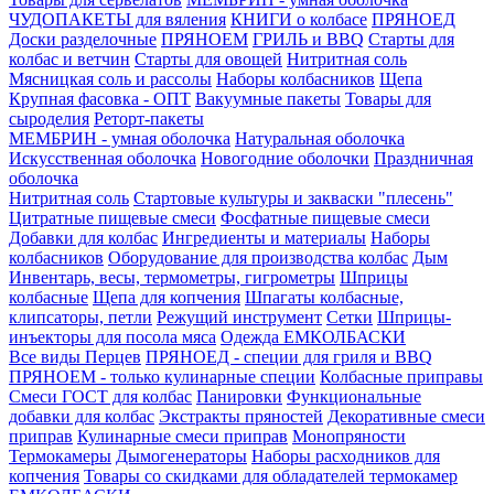
ЧУДОПАКЕТЫ для вяления
КНИГИ о колбасе
ПРЯНОЕД
Доски разделочные
ПРЯНОЕМ
ГРИЛЬ и BBQ
Старты для
колбас и ветчин
Старты для овощей
Нитритная соль
Мясницкая соль и рассолы
Наборы колбасников
Щепа
Крупная фасовка - ОПТ
Вакуумные пакеты
Товары для
сыроделия
Реторт-пакеты
МЕМБРИН - умная оболочка
Натуральная оболочка
Искусственная оболочка
Новогодние оболочки
Праздничная
оболочка
Нитритная соль
Стартовые культуры и закваски "плесень"
Цитратные пищевые смеси
Фосфатные пищевые смеси
Добавки для колбас
Ингредиенты и материалы
Наборы
колбасников
Оборудование для производства колбас
Дым
Инвентарь, весы, термометры, гигрометры
Шприцы
колбасные
Щепа для копчения
Шпагаты колбасные,
клипсаторы, петли
Режущий инструмент
Сетки
Шприцы-
инъекторы для посола мяса
Одежда ЕМКОЛБАСКИ
Все виды Перцев
ПРЯНОЕД - специи для гриля и BBQ
ПРЯНОЕМ - только кулинарные специи
Колбасные приправы
Смеси ГОСТ для колбас
Панировки
Функциональные
добавки для колбас
Экстракты пряностей
Декоративные смеси
приправ
Кулинарные смеси приправ
Монопряности
Термокамеры
Дымогенераторы
Наборы расходников для
копчения
Товары со скидками для обладателей термокамер