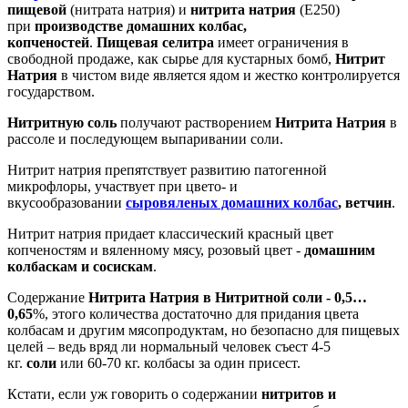
пищевой
(нитрата натрия) и
нитрита натрия
(Е250)
при
производстве домашних колбас,
копченостей
.
Пищевая селитра
имеет ограничения в
свободной продаже, как сырье для кустарных бомб,
Нитрит
Натрия
в чистом виде является ядом и жестко контролируется
государством.
Нитритную соль
получают растворением
Нитрита Натрия
в
рассоле и последующем выпаривании соли.
Нитрит натрия препятствует развитию патогенной
микрофлоры, участвует при цвето- и
вкусообразовании
сыровяленых домашних колбас
, ветчин
.
Нитрит натрия придает классический красный цвет
копченостям и вяленному мясу, розовый цвет -
домашним
колбаскам и сосискам
.
Содержание
Нитрита Натрия в Нитритной соли - 0,5…
0,65
%, этого количества достаточно для придания цвета
колбасам и другим мясопродуктам, но безопасно для пищевых
целей – ведь вряд ли нормальный человек съест 4-5
кг.
соли
или 60-70 кг. колбасы за один присест.
Кстати, если уж говорить о содержании
нитритов и