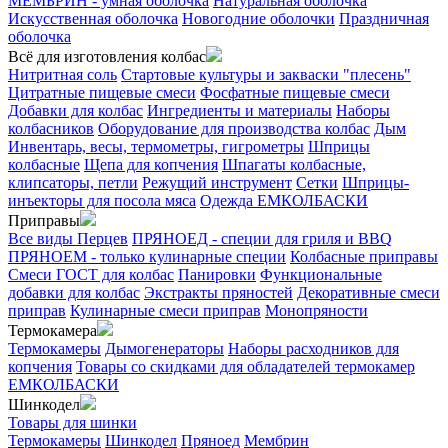
МЕМБРИН - умная оболочка
Натуральная оболочка
Искусственная оболочка
Новогодние оболочки
Праздничная
оболочка
Всё для изготовления колбас
Нитритная соль
Стартовые культуры и закваски "плесень"
Цитратные пищевые смеси
Фосфатные пищевые смеси
Добавки для колбас
Ингредиенты и материалы
Наборы
колбасников
Оборудование для производства колбас
Дым
Инвентарь, весы, термометры, гигрометры
Шприцы
колбасные
Щепа для копчения
Шпагаты колбасные,
клипсаторы, петли
Режущий инструмент
Сетки
Шприцы-
инъекторы для посола мяса
Одежда ЕМКОЛБАСКИ
Приправы
Все виды Перцев
ПРЯНОЕД - специи для гриля и BBQ
ПРЯНОЕМ - только кулинарные специи
Колбасные приправы
Смеси ГОСТ для колбас
Панировки
Функциональные
добавки для колбас
Экстракты пряностей
Декоративные смеси
приправ
Кулинарные смеси приправ
Монопряности
Термокамера
Термокамеры
Дымогенераторы
Наборы расходников для
копчения
Товары со скидками для обладателей термокамер
ЕМКОЛБАСКИ
Шинкодел
Товары для шинки
Термокамеры
Шинкодел
Пряноед
Мембрин