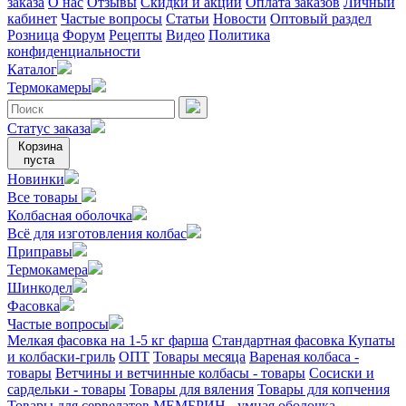
заказа
О нас
Отзывы
Скидки и акции
Оплата заказов
Личный
кабинет
Частые вопросы
Статьи
Новости
Оптовый раздел
Розница
Форум
Рецепты
Видео
Политика
конфиденциальности
Каталог
Термокамеры
Статус заказа
Корзина
пуста
Новинки
Все товары
Колбасная оболочка
Всё для изготовления колбас
Приправы
Термокамера
Шинкодел
Фасовка
Частые вопросы
Мелкая фасовка на 1-5 кг фарша
Стандартная фасовка
Купаты
и колбаски-гриль
ОПТ
Товары месяца
Вареная колбаса -
товары
Ветчины и ветчинные колбасы - товары
Сосиски и
сардельки - товары
Товары для вяления
Товары для копчения
Товары для сервелатов
МЕМБРИН - умная оболочка