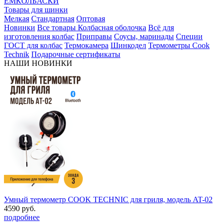
ЕМКОЛБАСКИ
Товары для шинки
Мелкая
Стандартная
Оптовая
Новинки
Все товары
Колбасная оболочка
Всё для
изготовления колбас
Приправы
Соусы, маринады
Специи
ГОСТ для колбас
Термокамера
Шинкодел
Термометры Cook
Technik
Подарочные сертификаты
НАШИ НОВИНКИ
Умный термометр COOK TECHNIC для гриля, модель AT-02
4590 руб.
подробнее