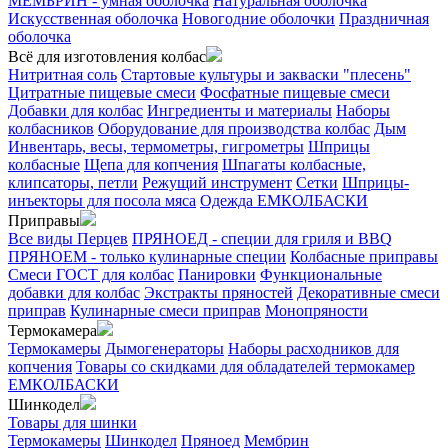
МЕМБРИН - умная оболочка
Натуральная оболочка
Искусственная оболочка
Новогодние оболочки
Праздничная
оболочка
Всё для изготовления колбас
Нитритная соль
Стартовые культуры и закваски "плесень"
Цитратные пищевые смеси
Фосфатные пищевые смеси
Добавки для колбас
Ингредиенты и материалы
Наборы
колбасников
Оборудование для производства колбас
Дым
Инвентарь, весы, термометры, гигрометры
Шприцы
колбасные
Щепа для копчения
Шпагаты колбасные,
клипсаторы, петли
Режущий инструмент
Сетки
Шприцы-
инъекторы для посола мяса
Одежда ЕМКОЛБАСКИ
Приправы
Все виды Перцев
ПРЯНОЕД - специи для гриля и BBQ
ПРЯНОЕМ - только кулинарные специи
Колбасные приправы
Смеси ГОСТ для колбас
Панировки
Функциональные
добавки для колбас
Экстракты пряностей
Декоративные смеси
приправ
Кулинарные смеси приправ
Монопряности
Термокамера
Термокамеры
Дымогенераторы
Наборы расходников для
копчения
Товары со скидками для обладателей термокамер
ЕМКОЛБАСКИ
Шинкодел
Товары для шинки
Термокамеры
Шинкодел
Пряноед
Мембрин