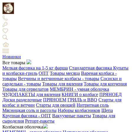
Новинки
Все товары
Мелкая фасовка на 1-5 кг фарша
Стандартная фасовка
Купаты
и колбаски-гриль
ОПТ
Товары месяца
Вареная колбаса -
товары
Ветчины и ветчинные колбасы - товары
Сосиски и
сардельки - товары
Товары для вяления
Товары для копчения
Товары для сервелатов
МЕМБРИН - умная оболочка
ЧУДОПАКЕТЫ для вяления
КНИГИ о колбасе
ПРЯНОЕД
Доски разделочные
ПРЯНОЕМ
ГРИЛЬ и BBQ
Старты для
колбас и ветчин
Старты для овощей
Нитритная соль
Мясницкая соль и рассолы
Наборы колбасников
Щепа
Крупная фасовка - ОПТ
Вакуумные пакеты
Товары для
сыроделия
Реторт-пакеты
Колбасная оболочка