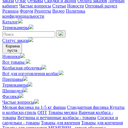
заказа
О нас
Отзывы
Скидки и акции
Оплата заказов
Личный
кабинет
Частые вопросы
Статьи
Новости
Оптовый раздел
Розница
Форум
Рецепты
Видео
Политика
конфиденциальности
Каталог
Термокамеры
Статус заказа
Корзина
пуста
Новинки
Все товары
Колбасная оболочка
Всё для изготовления колбас
Приправы
Термокамера
Шинкодел
Фасовка
Частые вопросы
Мелкая фасовка на 1-5 кг фарша
Стандартная фасовка
Купаты
и колбаски-гриль
ОПТ
Товары месяца
Вареная колбаса -
товары
Ветчины и ветчинные колбасы - товары
Сосиски и
сардельки - товары
Товары для вяления
Товары для копчения
Товары для сервелатов
МЕМБРИН - умная оболочка