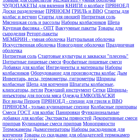
ЧУДОПАКЕТЫ для вяления
КНИГИ о колбасе
ПРЯНОЕД
Доски разделочные
ПРЯНОЕМ
ГРИЛЬ и BBQ
Старты для
колбас и ветчин
Старты для овощей
Нитритная соль
Мясницкая соль и рассолы
Наборы колбасников
Щепа
Крупная фасовка - ОПТ
Вакуумные пакеты
Товары для
сыроделия
Реторт-пакеты
МЕМБРИН - умная оболочка
Натуральная оболочка
Искусственная оболочка
Новогодние оболочки
Праздничная
оболочка
Нитритная соль
Стартовые культуры и закваски "плесень"
Цитратные пищевые смеси
Фосфатные пищевые смеси
Добавки для колбас
Ингредиенты и материалы
Наборы
колбасников
Оборудование для производства колбас
Дым
Инвентарь, весы, термометры, гигрометры
Шприцы
колбасные
Щепа для копчения
Шпагаты колбасные,
клипсаторы, петли
Режущий инструмент
Сетки
Шприцы-
инъекторы для посола мяса
Одежда ЕМКОЛБАСКИ
Все виды Перцев
ПРЯНОЕД - специи для гриля и BBQ
ПРЯНОЕМ - только кулинарные специи
Колбасные приправы
Смеси ГОСТ для колбас
Панировки
Функциональные
добавки для колбас
Экстракты пряностей
Декоративные смеси
приправ
Кулинарные смеси приправ
Монопряности
Термокамеры
Дымогенераторы
Наборы расходников для
копчения
Товары со скидками для обладателей термокамер