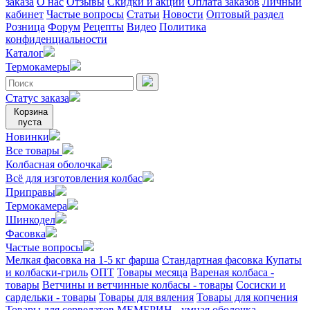
заказа
О нас
Отзывы
Скидки и акции
Оплата заказов
Личный
кабинет
Частые вопросы
Статьи
Новости
Оптовый раздел
Розница
Форум
Рецепты
Видео
Политика
конфиденциальности
Каталог
Термокамеры
Статус заказа
Корзина
пуста
Новинки
Все товары
Колбасная оболочка
Всё для изготовления колбас
Приправы
Термокамера
Шинкодел
Фасовка
Частые вопросы
Мелкая фасовка на 1-5 кг фарша
Стандартная фасовка
Купаты
и колбаски-гриль
ОПТ
Товары месяца
Вареная колбаса -
товары
Ветчины и ветчинные колбасы - товары
Сосиски и
сардельки - товары
Товары для вяления
Товары для копчения
Товары для сервелатов
МЕМБРИН - умная оболочка