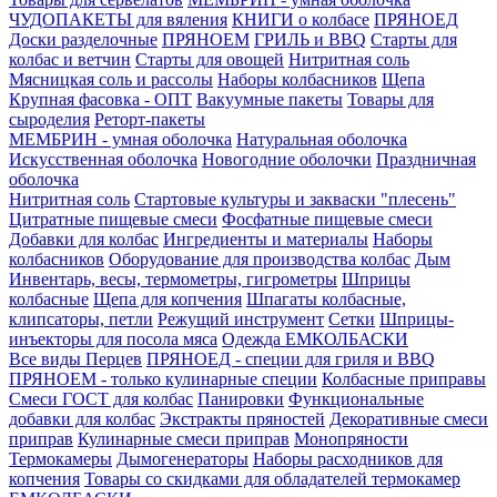
ЧУДОПАКЕТЫ для вяления
КНИГИ о колбасе
ПРЯНОЕД
Доски разделочные
ПРЯНОЕМ
ГРИЛЬ и BBQ
Старты для
колбас и ветчин
Старты для овощей
Нитритная соль
Мясницкая соль и рассолы
Наборы колбасников
Щепа
Крупная фасовка - ОПТ
Вакуумные пакеты
Товары для
сыроделия
Реторт-пакеты
МЕМБРИН - умная оболочка
Натуральная оболочка
Искусственная оболочка
Новогодние оболочки
Праздничная
оболочка
Нитритная соль
Стартовые культуры и закваски "плесень"
Цитратные пищевые смеси
Фосфатные пищевые смеси
Добавки для колбас
Ингредиенты и материалы
Наборы
колбасников
Оборудование для производства колбас
Дым
Инвентарь, весы, термометры, гигрометры
Шприцы
колбасные
Щепа для копчения
Шпагаты колбасные,
клипсаторы, петли
Режущий инструмент
Сетки
Шприцы-
инъекторы для посола мяса
Одежда ЕМКОЛБАСКИ
Все виды Перцев
ПРЯНОЕД - специи для гриля и BBQ
ПРЯНОЕМ - только кулинарные специи
Колбасные приправы
Смеси ГОСТ для колбас
Панировки
Функциональные
добавки для колбас
Экстракты пряностей
Декоративные смеси
приправ
Кулинарные смеси приправ
Монопряности
Термокамеры
Дымогенераторы
Наборы расходников для
копчения
Товары со скидками для обладателей термокамер