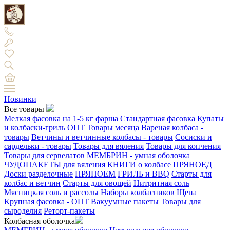
Новинки
Все товары
Мелкая фасовка на 1-5 кг фарша
Стандартная фасовка
Купаты
и колбаски-гриль
ОПТ
Товары месяца
Вареная колбаса -
товары
Ветчины и ветчинные колбасы - товары
Сосиски и
сардельки - товары
Товары для вяления
Товары для копчения
Товары для сервелатов
МЕМБРИН - умная оболочка
ЧУДОПАКЕТЫ для вяления
КНИГИ о колбасе
ПРЯНОЕД
Доски разделочные
ПРЯНОЕМ
ГРИЛЬ и BBQ
Старты для
колбас и ветчин
Старты для овощей
Нитритная соль
Мясницкая соль и рассолы
Наборы колбасников
Щепа
Крупная фасовка - ОПТ
Вакуумные пакеты
Товары для
сыроделия
Реторт-пакеты
Колбасная оболочка