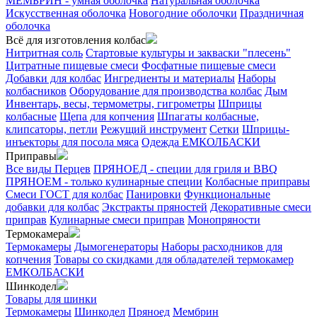
МЕМБРИН - умная оболочка
Натуральная оболочка
Искусственная оболочка
Новогодние оболочки
Праздничная
оболочка
Всё для изготовления колбас
Нитритная соль
Стартовые культуры и закваски "плесень"
Цитратные пищевые смеси
Фосфатные пищевые смеси
Добавки для колбас
Ингредиенты и материалы
Наборы
колбасников
Оборудование для производства колбас
Дым
Инвентарь, весы, термометры, гигрометры
Шприцы
колбасные
Щепа для копчения
Шпагаты колбасные,
клипсаторы, петли
Режущий инструмент
Сетки
Шприцы-
инъекторы для посола мяса
Одежда ЕМКОЛБАСКИ
Приправы
Все виды Перцев
ПРЯНОЕД - специи для гриля и BBQ
ПРЯНОЕМ - только кулинарные специи
Колбасные приправы
Смеси ГОСТ для колбас
Панировки
Функциональные
добавки для колбас
Экстракты пряностей
Декоративные смеси
приправ
Кулинарные смеси приправ
Монопряности
Термокамера
Термокамеры
Дымогенераторы
Наборы расходников для
копчения
Товары со скидками для обладателей термокамер
ЕМКОЛБАСКИ
Шинкодел
Товары для шинки
Термокамеры
Шинкодел
Пряноед
Мембрин