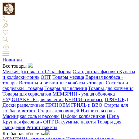
Новинки
Все товары
Мелкая фасовка на 1-5 кг фарша
Стандартная фасовка
Купаты
и колбаски-гриль
ОПТ
Товары месяца
Вареная колбаса -
товары
Ветчины и ветчинные колбасы - товары
Сосиски и
сардельки - товары
Товары для вяления
Товары для копчения
Товары для сервелатов
МЕМБРИН - умная оболочка
ЧУДОПАКЕТЫ для вяления
КНИГИ о колбасе
ПРЯНОЕД
Доски разделочные
ПРЯНОЕМ
ГРИЛЬ и BBQ
Старты для
колбас и ветчин
Старты для овощей
Нитритная соль
Мясницкая соль и рассолы
Наборы колбасников
Щепа
Крупная фасовка - ОПТ
Вакуумные пакеты
Товары для
сыроделия
Реторт-пакеты
Колбасная оболочка