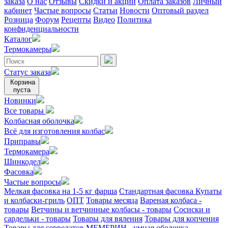
заказа
О нас
Отзывы
Скидки и акции
Оплата заказов
Личный
кабинет
Частые вопросы
Статьи
Новости
Оптовый раздел
Розница
Форум
Рецепты
Видео
Политика
конфиденциальности
Каталог
Термокамеры
Статус заказа
Корзина
пуста
Новинки
Все товары
Колбасная оболочка
Всё для изготовления колбас
Приправы
Термокамера
Шинкодел
Фасовка
Частые вопросы
Мелкая фасовка на 1-5 кг фарша
Стандартная фасовка
Купаты
и колбаски-гриль
ОПТ
Товары месяца
Вареная колбаса -
товары
Ветчины и ветчинные колбасы - товары
Сосиски и
сардельки - товары
Товары для вяления
Товары для копчения
Товары для сервелатов
МЕМБРИН - умная оболочка