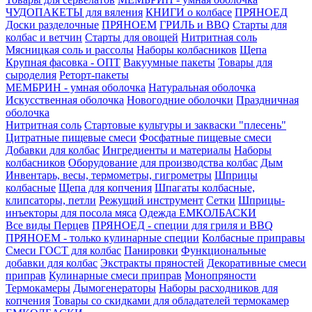
ЧУДОПАКЕТЫ для вяления
КНИГИ о колбасе
ПРЯНОЕД
Доски разделочные
ПРЯНОЕМ
ГРИЛЬ и BBQ
Старты для
колбас и ветчин
Старты для овощей
Нитритная соль
Мясницкая соль и рассолы
Наборы колбасников
Щепа
Крупная фасовка - ОПТ
Вакуумные пакеты
Товары для
сыроделия
Реторт-пакеты
МЕМБРИН - умная оболочка
Натуральная оболочка
Искусственная оболочка
Новогодние оболочки
Праздничная
оболочка
Нитритная соль
Стартовые культуры и закваски "плесень"
Цитратные пищевые смеси
Фосфатные пищевые смеси
Добавки для колбас
Ингредиенты и материалы
Наборы
колбасников
Оборудование для производства колбас
Дым
Инвентарь, весы, термометры, гигрометры
Шприцы
колбасные
Щепа для копчения
Шпагаты колбасные,
клипсаторы, петли
Режущий инструмент
Сетки
Шприцы-
инъекторы для посола мяса
Одежда ЕМКОЛБАСКИ
Все виды Перцев
ПРЯНОЕД - специи для гриля и BBQ
ПРЯНОЕМ - только кулинарные специи
Колбасные приправы
Смеси ГОСТ для колбас
Панировки
Функциональные
добавки для колбас
Экстракты пряностей
Декоративные смеси
приправ
Кулинарные смеси приправ
Монопряности
Термокамеры
Дымогенераторы
Наборы расходников для
копчения
Товары со скидками для обладателей термокамер