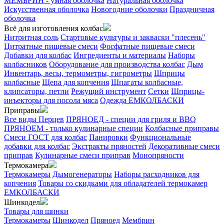
МЕМБРИН - умная оболочка
Натуральная оболочка
Искусственная оболочка
Новогодние оболочки
Праздничная
оболочка
Всё для изготовления колбас
Нитритная соль
Стартовые культуры и закваски "плесень"
Цитратные пищевые смеси
Фосфатные пищевые смеси
Добавки для колбас
Ингредиенты и материалы
Наборы
колбасников
Оборудование для производства колбас
Дым
Инвентарь, весы, термометры, гигрометры
Шприцы
колбасные
Щепа для копчения
Шпагаты колбасные,
клипсаторы, петли
Режущий инструмент
Сетки
Шприцы-
инъекторы для посола мяса
Одежда ЕМКОЛБАСКИ
Приправы
Все виды Перцев
ПРЯНОЕД - специи для гриля и BBQ
ПРЯНОЕМ - только кулинарные специи
Колбасные приправы
Смеси ГОСТ для колбас
Панировки
Функциональные
добавки для колбас
Экстракты пряностей
Декоративные смеси
приправ
Кулинарные смеси приправ
Монопряности
Термокамера
Термокамеры
Дымогенераторы
Наборы расходников для
копчения
Товары со скидками для обладателей термокамер
ЕМКОЛБАСКИ
Шинкодел
Товары для шинки
Термокамеры
Шинкодел
Пряноед
Мембрин