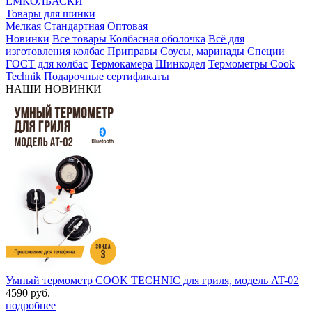
ЕМКОЛБАСКИ
Товары для шинки
Мелкая
Стандартная
Оптовая
Новинки
Все товары
Колбасная оболочка
Всё для
изготовления колбас
Приправы
Соусы, маринады
Специи
ГОСТ для колбас
Термокамера
Шинкодел
Термометры Cook
Technik
Подарочные сертификаты
НАШИ НОВИНКИ
Умный термометр COOK TECHNIC для гриля, модель AT-02
4590 руб.
подробнее