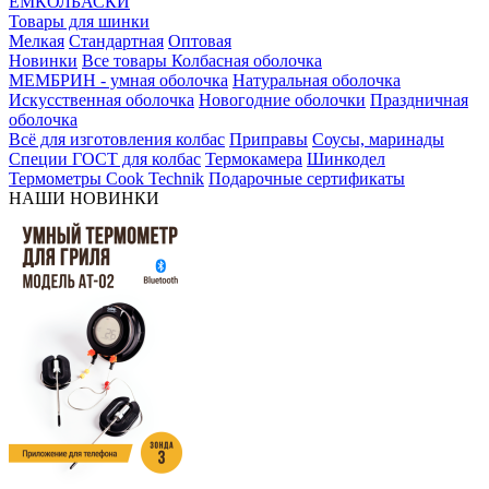
ЕМКОЛБАСКИ
Товары для шинки
Мелкая
Стандартная
Оптовая
Новинки
Все товары
Колбасная оболочка
МЕМБРИН - умная оболочка
Натуральная оболочка
Искусственная оболочка
Новогодние оболочки
Праздничная
оболочка
Всё для изготовления колбас
Приправы
Соусы, маринады
Специи ГОСТ для колбас
Термокамера
Шинкодел
Термометры Cook Technik
Подарочные сертификаты
НАШИ НОВИНКИ