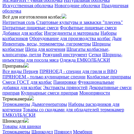
МЕМБРИН - умная оболочка
Натуральная оболочка
Искусственная оболочка
Новогодние оболочки
Праздничная
оболочка
Всё для изготовления колбас
Нитритная соль
Стартовые культуры и закваски "плесень"
Цитратные пищевые смеси
Фосфатные пищевые смеси
Добавки для колбас
Ингредиенты и материалы
Наборы
колбасников
Оборудование для производства колбас
Дым
Инвентарь, весы, термометры, гигрометры
Шприцы
колбасные
Щепа для копчения
Шпагаты колбасные,
клипсаторы, петли
Режущий инструмент
Сетки
Шприцы-
инъекторы для посола мяса
Одежда ЕМКОЛБАСКИ
Приправы
Все виды Перцев
ПРЯНОЕД - специи для гриля и BBQ
ПРЯНОЕМ - только кулинарные специи
Колбасные приправы
Смеси ГОСТ для колбас
Панировки
Функциональные
добавки для колбас
Экстракты пряностей
Декоративные смеси
приправ
Кулинарные смеси приправ
Монопряности
Термокамера
Термокамеры
Дымогенераторы
Наборы расходников для
копчения
Товары со скидками для обладателей термокамер
ЕМКОЛБАСКИ
Шинкодел
Товары для шинки
Термокамеры
Шинкодел
Пряноед
Мембрин