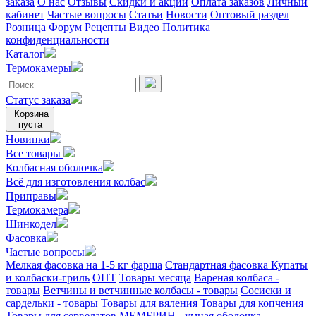
заказа
О нас
Отзывы
Скидки и акции
Оплата заказов
Личный
кабинет
Частые вопросы
Статьи
Новости
Оптовый раздел
Розница
Форум
Рецепты
Видео
Политика
конфиденциальности
Каталог
Термокамеры
Статус заказа
Корзина
пуста
Новинки
Все товары
Колбасная оболочка
Всё для изготовления колбас
Приправы
Термокамера
Шинкодел
Фасовка
Частые вопросы
Мелкая фасовка на 1-5 кг фарша
Стандартная фасовка
Купаты
и колбаски-гриль
ОПТ
Товары месяца
Вареная колбаса -
товары
Ветчины и ветчинные колбасы - товары
Сосиски и
сардельки - товары
Товары для вяления
Товары для копчения
Товары для сервелатов
МЕМБРИН - умная оболочка