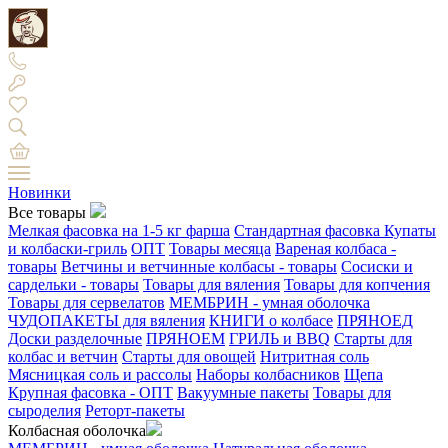
Новинки
Все товары
Мелкая фасовка на 1-5 кг фарша
Стандартная фасовка
Купаты
и колбаски-гриль
ОПТ
Товары месяца
Вареная колбаса -
товары
Ветчины и ветчинные колбасы - товары
Сосиски и
сардельки - товары
Товары для вяления
Товары для копчения
Товары для сервелатов
МЕМБРИН - умная оболочка
ЧУДОПАКЕТЫ для вяления
КНИГИ о колбасе
ПРЯНОЕД
Доски разделочные
ПРЯНОЕМ
ГРИЛЬ и BBQ
Старты для
колбас и ветчин
Старты для овощей
Нитритная соль
Мясницкая соль и рассолы
Наборы колбасников
Щепа
Крупная фасовка - ОПТ
Вакуумные пакеты
Товары для
сыроделия
Реторт-пакеты
Колбасная оболочка