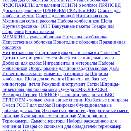
ЧУДОПАКЕТЫ для вяления
КНИГИ о колбасе
ПРЯНОЕД
Доски разделочные
ПРЯНОЕМ
ГРИЛЬ и BBQ
Старты для
колбас и ветчин
Старты для овощей
Нитритная соль
Мясницкая соль и рассолы
Наборы колбасников
Щепа
Крупная фасовка - ОПТ
Вакуумные пакеты
Товары для
сыроделия
Реторт-пакеты
МЕМБРИН - умная оболочка
Натуральная оболочка
Искусственная оболочка
Новогодние оболочки
Праздничная
оболочка
Нитритная соль
Стартовые культуры и закваски "плесень"
Цитратные пищевые смеси
Фосфатные пищевые смеси
Добавки для колбас
Ингредиенты и материалы
Наборы
колбасников
Оборудование для производства колбас
Дым
Инвентарь, весы, термометры, гигрометры
Шприцы
колбасные
Щепа для копчения
Шпагаты колбасные,
клипсаторы, петли
Режущий инструмент
Сетки
Шприцы-
инъекторы для посола мяса
Одежда ЕМКОЛБАСКИ
Все виды Перцев
ПРЯНОЕД - специи для гриля и BBQ
ПРЯНОЕМ - только кулинарные специи
Колбасные приправы
Смеси ГОСТ для колбас
Панировки
Функциональные
добавки для колбас
Экстракты пряностей
Декоративные смеси
приправ
Кулинарные смеси приправ
Монопряности
Термокамеры
Дымогенераторы
Наборы расходников для
копчения
Товары со скидками для обладателей термокамер