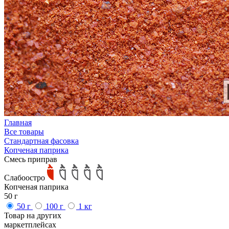
Главная
Все товары
Стандартная фасовка
Копченая паприка
Смесь приправ
Слабоостро
Копченая паприка
50 г
50 г
100 г
1 кг
Товар на других
маркетплейсах