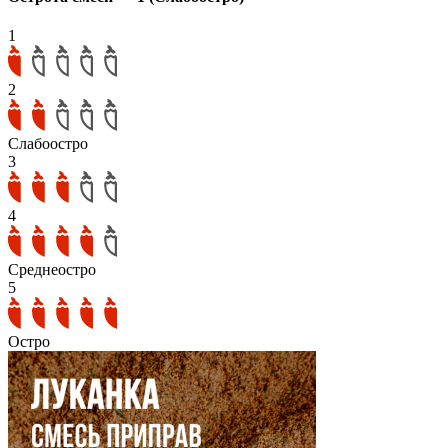
1
2
Слабоостро
3
4
Среднеостро
5
Остро