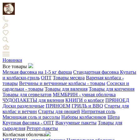
Новинки
Все товары
Мелкая фасовка на 1-5 кг фарша
Стандартная фасовка
Купаты
и колбаски-гриль
ОПТ
Товары месяца
Вареная колбаса -
товары
Ветчины и ветчинные колбасы - товары
Сосиски и
сардельки - товары
Товары для вяления
Товары для копчения
Товары для сервелатов
МЕМБРИН - умная оболочка
ЧУДОПАКЕТЫ для вяления
КНИГИ о колбасе
ПРЯНОЕД
Доски разделочные
ПРЯНОЕМ
ГРИЛЬ и BBQ
Старты для
колбас и ветчин
Старты для овощей
Нитритная соль
Мясницкая соль и рассолы
Наборы колбасников
Щепа
Крупная фасовка - ОПТ
Вакуумные пакеты
Товары для
сыроделия
Реторт-пакеты
Колбасная оболочка