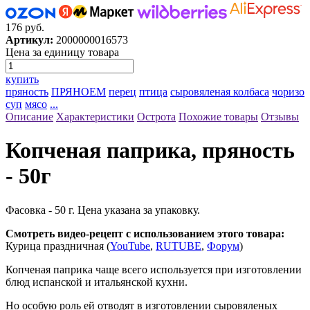
176 руб.
Артикул:
2000000016573
Цена за единицу товара
купить
пряность
ПРЯНОЕМ
перец
птица
сыровяленая колбаса
чоризо
суп
мясо
...
Описание
Характеристики
Острота
Похожие товары
Отзывы
Копченая паприка, пряность
- 50г
Фасовка - 50 г. Цена указана за упаковку.
Смотреть видео-рецепт с использованием этого товара:
Курица праздничная (
YouTube
,
RUTUBE
,
Форум
)
Копченая паприка чаще всего используется при изготовлении
блюд испанской и итальянской кухни.
Но особую роль ей отводят в изготовлении сыровяленых