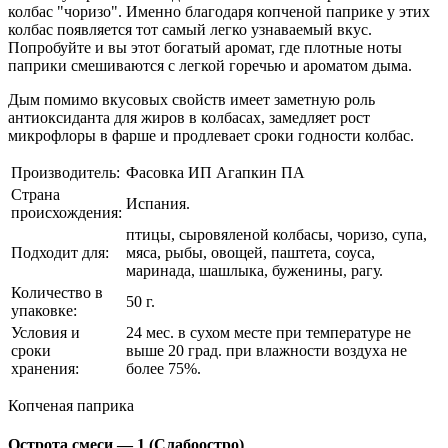
колбас "чоризо". Именно благодаря копченой паприке у этих
колбас появляется тот самый легко узнаваемый вкус.
Попробуйте и вы этот богатый аромат, где плотные ноты
паприки смешиваются с легкой горечью и ароматом дыма.
Дым помимо вкусовых свойств имеет заметную роль
антиоксиданта для жиров в колбасах, замедляет рост
микрофлоры в фарше и продлевает сроки годности колбас.
Производитель:
Фасовка ИП Агапкин ПА
Страна
Испания.
происхождения:
птицы, сыровяленой колбасы, чоризо, супа,
Подходит для:
мяса, рыбы, овощей, паштета, соуса,
маринада, шашлыка, буженины, рагу.
Количество в
50 г.
упаковке:
Условия и
24 мес. в сухом месте при температуре не
сроки
выше 20 град. при влажности воздуха не
хранения:
более 75%.
Копченая паприка
Острота смеси — 1 (Слабоостро)