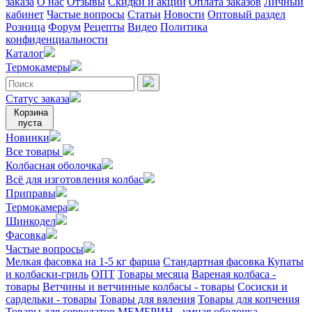
заказа
О нас
Отзывы
Скидки и акции
Оплата заказов
Личный
кабинет
Частые вопросы
Статьи
Новости
Оптовый раздел
Розница
Форум
Рецепты
Видео
Политика
конфиденциальности
Каталог
Термокамеры
Статус заказа
Корзина
пуста
Новинки
Все товары
Колбасная оболочка
Всё для изготовления колбас
Приправы
Термокамера
Шинкодел
Фасовка
Частые вопросы
Мелкая фасовка на 1-5 кг фарша
Стандартная фасовка
Купаты
и колбаски-гриль
ОПТ
Товары месяца
Вареная колбаса -
товары
Ветчины и ветчинные колбасы - товары
Сосиски и
сардельки - товары
Товары для вяления
Товары для копчения
Товары для сервелатов
МЕМБРИН - умная оболочка