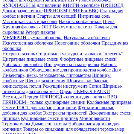
ЧУДОПАКЕТЫ для вяления
КНИГИ о колбасе
ПРЯНОЕД
Доски разделочные
ПРЯНОЕМ
ГРИЛЬ и BBQ
Старты для
колбас и ветчин
Старты для овощей
Нитритная соль
Мясницкая соль и рассолы
Наборы колбасников
Щепа
Крупная фасовка - ОПТ
Вакуумные пакеты
Товары для
сыроделия
Реторт-пакеты
МЕМБРИН - умная оболочка
Натуральная оболочка
Искусственная оболочка
Новогодние оболочки
Праздничная
оболочка
Нитритная соль
Стартовые культуры и закваски "плесень"
Цитратные пищевые смеси
Фосфатные пищевые смеси
Добавки для колбас
Ингредиенты и материалы
Наборы
колбасников
Оборудование для производства колбас
Дым
Инвентарь, весы, термометры, гигрометры
Шприцы
колбасные
Щепа для копчения
Шпагаты колбасные,
клипсаторы, петли
Режущий инструмент
Сетки
Шприцы-
инъекторы для посола мяса
Одежда ЕМКОЛБАСКИ
Все виды Перцев
ПРЯНОЕД - специи для гриля и BBQ
ПРЯНОЕМ - только кулинарные специи
Колбасные приправы
Смеси ГОСТ для колбас
Панировки
Функциональные
добавки для колбас
Экстракты пряностей
Декоративные смеси
приправ
Кулинарные смеси приправ
Монопряности
Термокамеры
Дымогенераторы
Наборы расходников для
копчения
Товары со скидками для обладателей термокамер