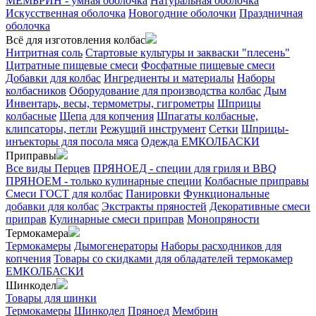
МЕМБРИН - умная оболочка
Натуральная оболочка
Искусственная оболочка
Новогодние оболочки
Праздничная
оболочка
Всё для изготовления колбас
Нитритная соль
Стартовые культуры и закваски "плесень"
Цитратные пищевые смеси
Фосфатные пищевые смеси
Добавки для колбас
Ингредиенты и материалы
Наборы
колбасников
Оборудование для производства колбас
Дым
Инвентарь, весы, термометры, гигрометры
Шприцы
колбасные
Щепа для копчения
Шпагаты колбасные,
клипсаторы, петли
Режущий инструмент
Сетки
Шприцы-
инъекторы для посола мяса
Одежда ЕМКОЛБАСКИ
Приправы
Все виды Перцев
ПРЯНОЕД - специи для гриля и BBQ
ПРЯНОЕМ - только кулинарные специи
Колбасные приправы
Смеси ГОСТ для колбас
Панировки
Функциональные
добавки для колбас
Экстракты пряностей
Декоративные смеси
приправ
Кулинарные смеси приправ
Монопряности
Термокамера
Термокамеры
Дымогенераторы
Наборы расходников для
копчения
Товары со скидками для обладателей термокамер
ЕМКОЛБАСКИ
Шинкодел
Товары для шинки
Термокамеры
Шинкодел
Пряноед
Мембрин