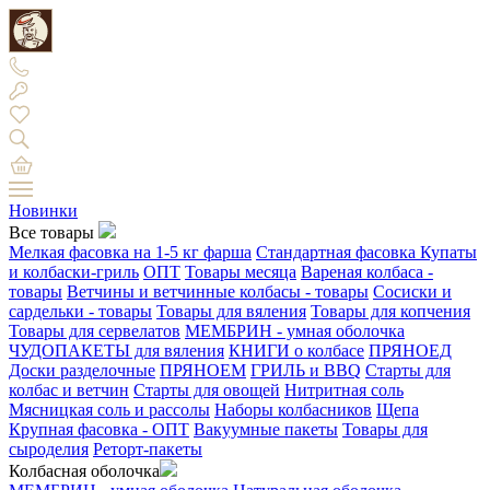
Новинки
Все товары
Мелкая фасовка на 1-5 кг фарша
Стандартная фасовка
Купаты
и колбаски-гриль
ОПТ
Товары месяца
Вареная колбаса -
товары
Ветчины и ветчинные колбасы - товары
Сосиски и
сардельки - товары
Товары для вяления
Товары для копчения
Товары для сервелатов
МЕМБРИН - умная оболочка
ЧУДОПАКЕТЫ для вяления
КНИГИ о колбасе
ПРЯНОЕД
Доски разделочные
ПРЯНОЕМ
ГРИЛЬ и BBQ
Старты для
колбас и ветчин
Старты для овощей
Нитритная соль
Мясницкая соль и рассолы
Наборы колбасников
Щепа
Крупная фасовка - ОПТ
Вакуумные пакеты
Товары для
сыроделия
Реторт-пакеты
Колбасная оболочка