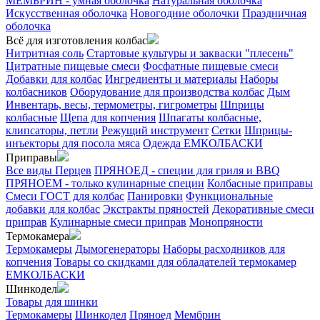
МЕМБРИН - умная оболочка
Натуральная оболочка
Искусственная оболочка
Новогодние оболочки
Праздничная
оболочка
Всё для изготовления колбас
Нитритная соль
Стартовые культуры и закваски "плесень"
Цитратные пищевые смеси
Фосфатные пищевые смеси
Добавки для колбас
Ингредиенты и материалы
Наборы
колбасников
Оборудование для производства колбас
Дым
Инвентарь, весы, термометры, гигрометры
Шприцы
колбасные
Щепа для копчения
Шпагаты колбасные,
клипсаторы, петли
Режущий инструмент
Сетки
Шприцы-
инъекторы для посола мяса
Одежда ЕМКОЛБАСКИ
Приправы
Все виды Перцев
ПРЯНОЕД - специи для гриля и BBQ
ПРЯНОЕМ - только кулинарные специи
Колбасные приправы
Смеси ГОСТ для колбас
Панировки
Функциональные
добавки для колбас
Экстракты пряностей
Декоративные смеси
приправ
Кулинарные смеси приправ
Монопряности
Термокамера
Термокамеры
Дымогенераторы
Наборы расходников для
копчения
Товары со скидками для обладателей термокамер
ЕМКОЛБАСКИ
Шинкодел
Товары для шинки
Термокамеры
Шинкодел
Пряноед
Мембрин