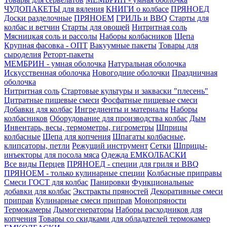
ЧУДОПАКЕТЫ для вяления
КНИГИ о колбасе
ПРЯНОЕД
Доски разделочные
ПРЯНОЕМ
ГРИЛЬ и BBQ
Старты для
колбас и ветчин
Старты для овощей
Нитритная соль
Мясницкая соль и рассолы
Наборы колбасников
Щепа
Крупная фасовка - ОПТ
Вакуумные пакеты
Товары для
сыроделия
Реторт-пакеты
МЕМБРИН - умная оболочка
Натуральная оболочка
Искусственная оболочка
Новогодние оболочки
Праздничная
оболочка
Нитритная соль
Стартовые культуры и закваски "плесень"
Цитратные пищевые смеси
Фосфатные пищевые смеси
Добавки для колбас
Ингредиенты и материалы
Наборы
колбасников
Оборудование для производства колбас
Дым
Инвентарь, весы, термометры, гигрометры
Шприцы
колбасные
Щепа для копчения
Шпагаты колбасные,
клипсаторы, петли
Режущий инструмент
Сетки
Шприцы-
инъекторы для посола мяса
Одежда ЕМКОЛБАСКИ
Все виды Перцев
ПРЯНОЕД - специи для гриля и BBQ
ПРЯНОЕМ - только кулинарные специи
Колбасные приправы
Смеси ГОСТ для колбас
Панировки
Функциональные
добавки для колбас
Экстракты пряностей
Декоративные смеси
приправ
Кулинарные смеси приправ
Монопряности
Термокамеры
Дымогенераторы
Наборы расходников для
копчения
Товары со скидками для обладателей термокамер