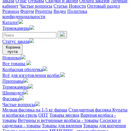
заказа
О нас
Отзывы
Скидки и акции
Оплата заказов
Личный
кабинет
Частые вопросы
Статьи
Новости
Оптовый раздел
Розница
Форум
Рецепты
Видео
Политика
конфиденциальности
Каталог
Термокамеры
Статус заказа
Корзина
пуста
Новинки
Все товары
Колбасная оболочка
Всё для изготовления колбас
Приправы
Термокамера
Шинкодел
Фасовка
Частые вопросы
Мелкая фасовка на 1-5 кг фарша
Стандартная фасовка
Купаты
и колбаски-гриль
ОПТ
Товары месяца
Вареная колбаса -
товары
Ветчины и ветчинные колбасы - товары
Сосиски и
сардельки - товары
Товары для вяления
Товары для копчения
Товары для сервелатов
МЕМБРИН - умная оболочка