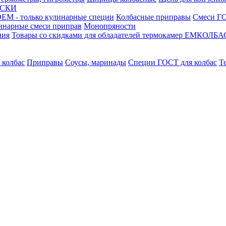
АСКИ
М - только кулинарные специи
Колбасные приправы
Смеси ГО
инарные смеси приправ
Монопряности
ния
Товары со скидками для обладателей термокамер ЕМКОЛБ
 колбас
Приправы
Соусы, маринады
Специи ГОСТ для колбас
Т