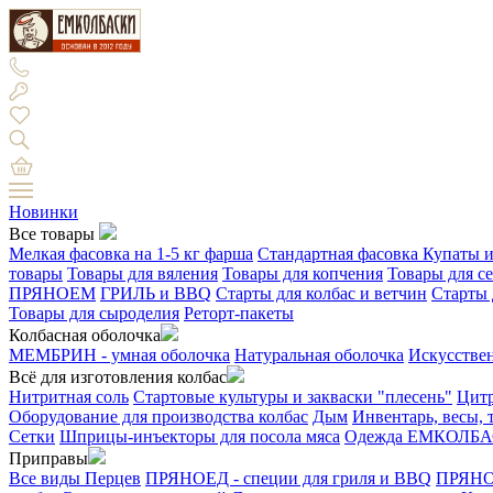
Новинки
Все товары
Мелкая фасовка на 1-5 кг фарша
Стандартная фасовка
Купаты и
товары
Товары для вяления
Товары для копчения
Товары для с
ПРЯНОЕМ
ГРИЛЬ и BBQ
Старты для колбас и ветчин
Старты 
Товары для сыроделия
Реторт-пакеты
Колбасная оболочка
МЕМБРИН - умная оболочка
Натуральная оболочка
Искусстве
Всё для изготовления колбас
Нитритная соль
Стартовые культуры и закваски "плесень"
Цитр
Оборудование для производства колбас
Дым
Инвентарь, весы,
Сетки
Шприцы-инъекторы для посола мяса
Одежда ЕМКОЛБ
Приправы
Все виды Перцев
ПРЯНОЕД - специи для гриля и BBQ
ПРЯНОЕ