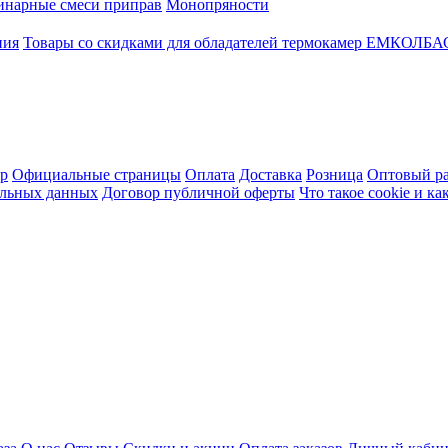
инарные смеси приправ
Монопряности
ния
Товары со скидками для обладателей термокамер ЕМКОЛБ
ер
Официальные страницы
Оплата
Доставка
Розница
Оптовый ра
альных данных
Договор публичной оферты
Что такое cookie и к