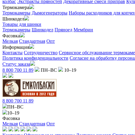
колбас
Экстракты пряностей
Декоративные смеси приправ
Кул
Термокамера
Термокамеры
Дымогенераторы
Наборы расходников для копче
Шинкодел
Товары для шинки
Термокамеры
Шинкодел
Пряноед
Мембрин
Фасовка
Мелкая
Стандартная
Опт
Информация
Контакты
Сотрудничество
Сервисное обслуживание термокам
Политика конфиденциальности
Согласие на обработку персон
Статус заказа
8 800 700 11 89
ПН–ВС
10–19
8 800 700 11 89
ПН–ВС
10–19
Фасовка
Мелкая
Стандартная
Опт