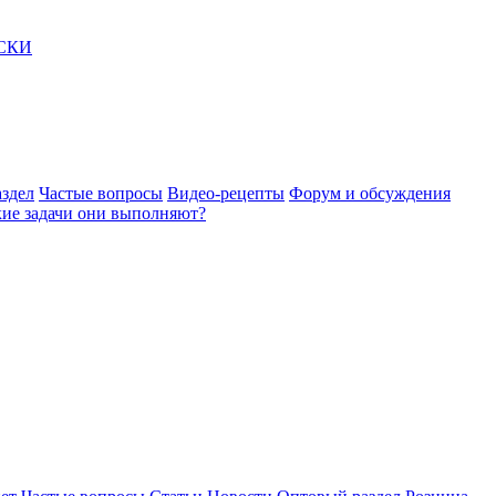
АСКИ
здел
Частые вопросы
Видео-рецепты
Форум и обсуждения
акие задачи они выполняют?