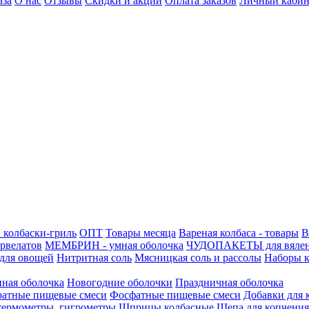
аза
О нас
Отзывы
Скидки и акции
Оплата заказов
Личный кабин
 колбаски-гриль
ОПТ
Товары месяца
Вареная колбаса - товары
В
ервелатов
МЕМБРИН - умная оболочка
ЧУДОПАКЕТЫ для вяле
для овощей
Нитритная соль
Мясницкая соль и рассолы
Наборы к
нная оболочка
Новогодние оболочки
Праздничная оболочка
атные пищевые смеси
Фосфатные пищевые смеси
Добавки для 
 термометры, гигрометры
Шприцы колбасные
Щепа для копчения