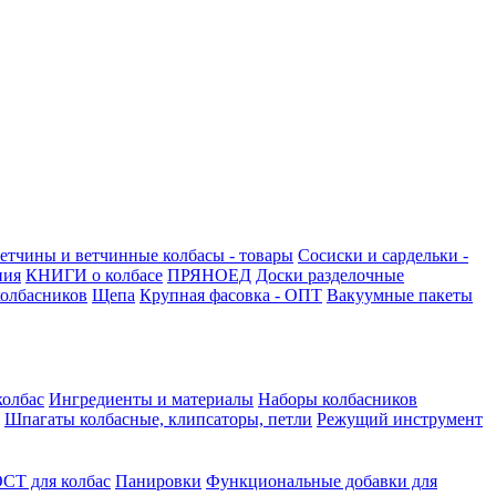
етчины и ветчинные колбасы - товары
Сосиски и сардельки -
ния
КНИГИ о колбасе
ПРЯНОЕД
Доски разделочные
олбасников
Щепа
Крупная фасовка - ОПТ
Вакуумные пакеты
колбас
Ингредиенты и материалы
Наборы колбасников
Шпагаты колбасные, клипсаторы, петли
Режущий инструмент
СТ для колбас
Панировки
Функциональные добавки для