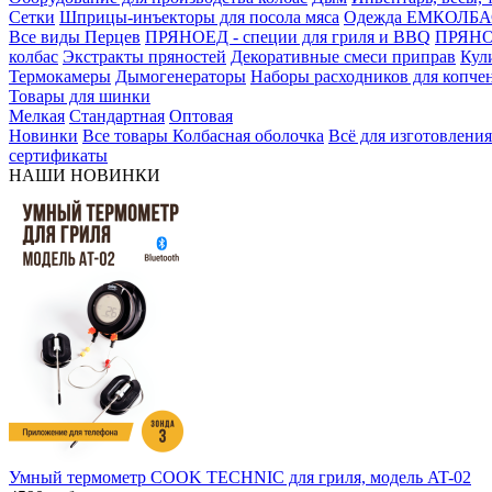
Сетки
Шприцы-инъекторы для посола мяса
Одежда ЕМКОЛБ
Все виды Перцев
ПРЯНОЕД - специи для гриля и BBQ
ПРЯНОЕ
колбас
Экстракты пряностей
Декоративные смеси приправ
Кул
Термокамеры
Дымогенераторы
Наборы расходников для копче
Товары для шинки
Мелкая
Стандартная
Оптовая
Новинки
Все товары
Колбасная оболочка
Всё для изготовления
сертификаты
НАШИ НОВИНКИ
Умный термометр COOK TECHNIC для гриля, модель AT-02