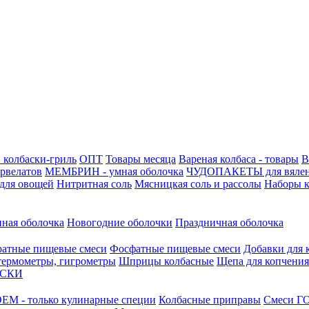
 колбаски-гриль
ОПТ
Товары месяца
Вареная колбаса - товары
В
ервелатов
МЕМБРИН - умная оболочка
ЧУДОПАКЕТЫ для вяле
для овощей
Нитритная соль
Мясницкая соль и рассолы
Наборы к
нная оболочка
Новогодние оболочки
Праздничная оболочка
атные пищевые смеси
Фосфатные пищевые смеси
Добавки для 
 термометры, гигрометры
Шприцы колбасные
Щепа для копчения
АСКИ
М - только кулинарные специи
Колбасные приправы
Смеси ГО