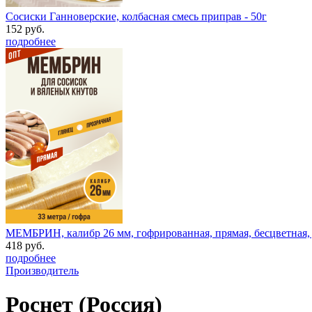
Сосиски Ганноверские, колбасная смесь приправ - 50г
152 руб.
подробнее
МЕМБРИН, калибр 26 мм, гофрированная, прямая, бесцветная, д
418 руб.
подробнее
Производитель
Роснет (Россия)