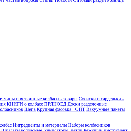
ет
Частые вопросы
Статьи
Новости
Оптовый раздел
Розница
етчины и ветчинные колбасы - товары
Сосиски и сардельки -
ния
КНИГИ о колбасе
ПРЯНОЕД
Доски разделочные
олбасников
Щепа
Крупная фасовка - ОПТ
Вакуумные пакеты
колбас
Ингредиенты и материалы
Наборы колбасников
Шпагаты колбасные, клипсаторы, петли
Режущий инструмент