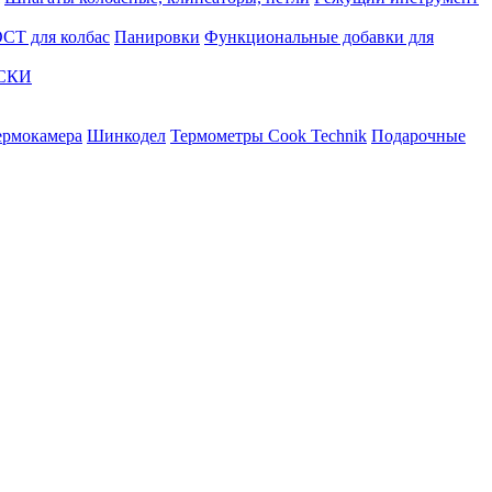
СТ для колбас
Панировки
Функциональные добавки для
АСКИ
ермокамера
Шинкодел
Термометры Cook Technik
Подарочные