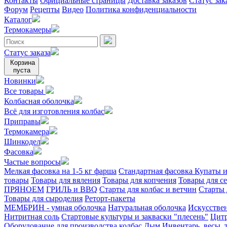
Контакты
Официальные страницы
Доставка заказов
Статус зак
Форум
Рецепты
Видео
Политика конфиденциальности
Каталог
Термокамеры
Статус заказа
Корзина
пуста
Новинки
Все товары
Колбасная оболочка
Всё для изготовления колбас
Приправы
Термокамера
Шинкодел
Фасовка
Частые вопросы
Мелкая фасовка на 1-5 кг фарша
Стандартная фасовка
Купаты и
товары
Товары для вяления
Товары для копчения
Товары для с
ПРЯНОЕМ
ГРИЛЬ и BBQ
Старты для колбас и ветчин
Старты 
Товары для сыроделия
Реторт-пакеты
МЕМБРИН - умная оболочка
Натуральная оболочка
Искусстве
Нитритная соль
Стартовые культуры и закваски "плесень"
Цитр
Оборудование для производства колбас
Дым
Инвентарь, весы,