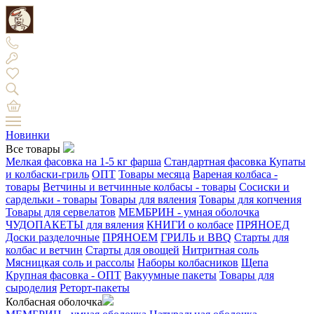
Новинки
Все товары
Мелкая фасовка на 1-5 кг фарша
Стандартная фасовка
Купаты
и колбаски-гриль
ОПТ
Товары месяца
Вареная колбаса -
товары
Ветчины и ветчинные колбасы - товары
Сосиски и
сардельки - товары
Товары для вяления
Товары для копчения
Товары для сервелатов
МЕМБРИН - умная оболочка
ЧУДОПАКЕТЫ для вяления
КНИГИ о колбасе
ПРЯНОЕД
Доски разделочные
ПРЯНОЕМ
ГРИЛЬ и BBQ
Старты для
колбас и ветчин
Старты для овощей
Нитритная соль
Мясницкая соль и рассолы
Наборы колбасников
Щепа
Крупная фасовка - ОПТ
Вакуумные пакеты
Товары для
сыроделия
Реторт-пакеты
Колбасная оболочка