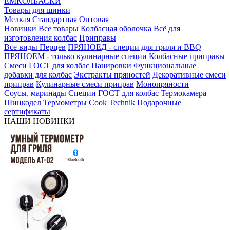
ЕМКОЛБАСКИ
Товары для шинки
Мелкая
Стандартная
Оптовая
Новинки
Все товары
Колбасная оболочка
Всё для
изготовления колбас
Приправы
Все виды Перцев
ПРЯНОЕД - специи для гриля и BBQ
ПРЯНОЕМ - только кулинарные специи
Колбасные приправы
Смеси ГОСТ для колбас
Панировки
Функциональные
добавки для колбас
Экстракты пряностей
Декоративные смеси
приправ
Кулинарные смеси приправ
Монопряности
Соусы, маринады
Специи ГОСТ для колбас
Термокамера
Шинкодел
Термометры Cook Technik
Подарочные
сертификаты
НАШИ НОВИНКИ