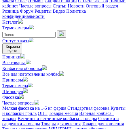
заказа
О нас
Отзывы
Скидки и акции
Оплата заказов
Личный
кабинет
Частые вопросы
Статьи
Новости
Оптовый раздел
Розница
Форум
Рецепты
Видео
Политика
конфиденциальности
Каталог
Термокамеры
Статус заказа
Корзина
пуста
Новинки
Все товары
Колбасная оболочка
Всё для изготовления колбас
Приправы
Термокамера
Шинкодел
Фасовка
Частые вопросы
Мелкая фасовка на 1-5 кг фарша
Стандартная фасовка
Купаты
и колбаски-гриль
ОПТ
Товары месяца
Вареная колбаса -
товары
Ветчины и ветчинные колбасы - товары
Сосиски и
сардельки - товары
Товары для вяления
Товары для копчения
Товары для сервелатов
МЕМБРИН - умная оболочка