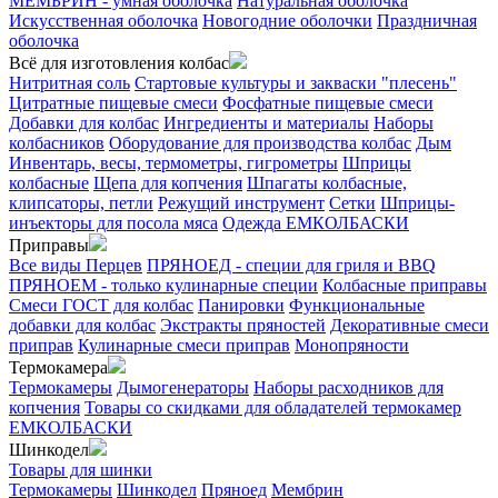
МЕМБРИН - умная оболочка
Натуральная оболочка
Искусственная оболочка
Новогодние оболочки
Праздничная
оболочка
Всё для изготовления колбас
Нитритная соль
Стартовые культуры и закваски "плесень"
Цитратные пищевые смеси
Фосфатные пищевые смеси
Добавки для колбас
Ингредиенты и материалы
Наборы
колбасников
Оборудование для производства колбас
Дым
Инвентарь, весы, термометры, гигрометры
Шприцы
колбасные
Щепа для копчения
Шпагаты колбасные,
клипсаторы, петли
Режущий инструмент
Сетки
Шприцы-
инъекторы для посола мяса
Одежда ЕМКОЛБАСКИ
Приправы
Все виды Перцев
ПРЯНОЕД - специи для гриля и BBQ
ПРЯНОЕМ - только кулинарные специи
Колбасные приправы
Смеси ГОСТ для колбас
Панировки
Функциональные
добавки для колбас
Экстракты пряностей
Декоративные смеси
приправ
Кулинарные смеси приправ
Монопряности
Термокамера
Термокамеры
Дымогенераторы
Наборы расходников для
копчения
Товары со скидками для обладателей термокамер
ЕМКОЛБАСКИ
Шинкодел
Товары для шинки
Термокамеры
Шинкодел
Пряноед
Мембрин