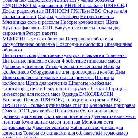
ЧУДОПАКЕТЫ для вяления
КНИГИ о колбасе
ПРЯНОЕД
Доски разделочные
ПРЯНОЕМ
ГРИЛЬ и BBQ
Старты для
колбас и ветчин
Старты для овощей
Нитритная соль
Мясницкая соль и рассолы
Наборы колбасников
Щепа
Крупная фасовка - ОПТ
Вакуумные пакеты
Товары для
сыроделия
Реторт-пакеты
МЕМБРИН - умная оболочка
Натуральная оболочка
Искусственная оболочка
Новогодние оболочки
Праздничная
оболочка
Нитритная соль
Стартовые культуры и закваски "плесень"
Цитратные пищевые смеси
Фосфатные пищевые смеси
Добавки для колбас
Ингредиенты и материалы
Наборы
колбасников
Оборудование для производства колбас
Дым
Инвентарь, весы, термометры, гигрометры
Шприцы
колбасные
Щепа для копчения
Шпагаты колбасные,
клипсаторы, петли
Режущий инструмент
Сетки
Шприцы-
инъекторы для посола мяса
Одежда ЕМКОЛБАСКИ
Все виды Перцев
ПРЯНОЕД - специи для гриля и BBQ
ПРЯНОЕМ - только кулинарные специи
Колбасные приправы
Смеси ГОСТ для колбас
Панировки
Функциональные
добавки для колбас
Экстракты пряностей
Декоративные смеси
приправ
Кулинарные смеси приправ
Монопряности
Термокамеры
Дымогенераторы
Наборы расходников для
копчения
Товары со скидками для обладателей термокамер