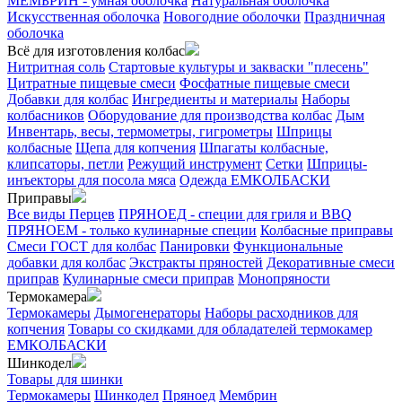
МЕМБРИН - умная оболочка
Натуральная оболочка
Искусственная оболочка
Новогодние оболочки
Праздничная
оболочка
Всё для изготовления колбас
Нитритная соль
Стартовые культуры и закваски "плесень"
Цитратные пищевые смеси
Фосфатные пищевые смеси
Добавки для колбас
Ингредиенты и материалы
Наборы
колбасников
Оборудование для производства колбас
Дым
Инвентарь, весы, термометры, гигрометры
Шприцы
колбасные
Щепа для копчения
Шпагаты колбасные,
клипсаторы, петли
Режущий инструмент
Сетки
Шприцы-
инъекторы для посола мяса
Одежда ЕМКОЛБАСКИ
Приправы
Все виды Перцев
ПРЯНОЕД - специи для гриля и BBQ
ПРЯНОЕМ - только кулинарные специи
Колбасные приправы
Смеси ГОСТ для колбас
Панировки
Функциональные
добавки для колбас
Экстракты пряностей
Декоративные смеси
приправ
Кулинарные смеси приправ
Монопряности
Термокамера
Термокамеры
Дымогенераторы
Наборы расходников для
копчения
Товары со скидками для обладателей термокамер
ЕМКОЛБАСКИ
Шинкодел
Товары для шинки
Термокамеры
Шинкодел
Пряноед
Мембрин