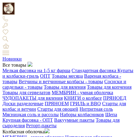
Новинки
Все товары
Мелкая фасовка на 1-5 кг фарша
Стандартная фасовка
Купаты
и колбаски-гриль
ОПТ
Товары месяца
Вареная колбаса -
товары
Ветчины и ветчинные колбасы - товары
Сосиски и
сардельки - товары
Товары для вяления
Товары для копчения
Товары для сервелатов
МЕМБРИН - умная оболочка
ЧУДОПАКЕТЫ для вяления
КНИГИ о колбасе
ПРЯНОЕД
Доски разделочные
ПРЯНОЕМ
ГРИЛЬ и BBQ
Старты для
колбас и ветчин
Старты для овощей
Нитритная соль
Мясницкая соль и рассолы
Наборы колбасников
Щепа
Крупная фасовка - ОПТ
Вакуумные пакеты
Товары для
сыроделия
Реторт-пакеты
Колбасная оболочка