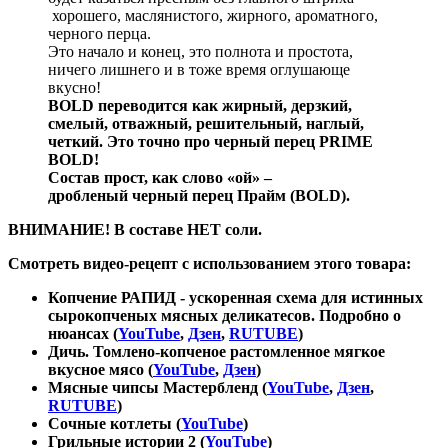
хорошего, маслянистого, жирного, ароматного,
черного перца.
Это начало и конец, это полнота и простота,
ничего лишнего и в тоже время оглушающе
вкусно!
BOLD переводится как жирный, дерзкий,
смелый, отважный, решительный, наглый,
четкий. Это точно про черный перец PRIME
BOLD!
Состав прост, как слово «ой» –
дробленый черный перец Прайм (BOLD).
ВНИМАНИЕ! В составе НЕТ соли.
Смотреть видео-рецепт с использованием этого товара:
Копчение РАПИД - ускоренная схема для истинных
сырокопченых мясных деликатесов. Подробно о
нюансах (
YouTube
,
Дзен
,
RUTUBE
)
Дичь. Томлено-копченое растомленное мягкое
вкусное мясо (
YouTube
,
Дзен
)
Мясные чипсы Мастербленд (
YouTube
,
Дзен
,
RUTUBE
)
Сочные котлеты (
YouTube
)
Грильные истории 2 (
YouTube
)