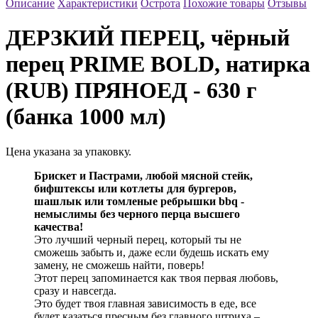
Описание
Характеристики
Острота
Похожие товары
Отзывы
ДЕРЗКИЙ ПЕРЕЦ, чёрный
перец PRIME BOLD, натирка
(RUB) ПРЯНОЕД - 630 г
(банка 1000 мл)
Цена указана за упаковку.
Брискет и Пастрами, любой мясной стейк,
бифштексы или котлеты для бургеров,
шашлык или томленые ребрышки bbq -
немыслимы без черного перца высшего
качества!
Это лучший черный перец, который ты не
сможешь забыть и, даже если будешь искать ему
замену, не сможешь найти, поверь!
Этот перец запоминается как твоя первая любовь,
сразу и навсегда.
Это будет твоя главная зависимость в еде, все
будет казаться пресным без главного штриха –