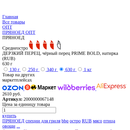
Главная
Все товары
ОПТ
ПРЯНОЕД ОПТ
ПРЯНОЕД
Среднеостро
ДЕРЗКИЙ ПЕРЕЦ, чёрный перец PRIME BOLD, натирка
(RUB)
630 г
130 г
250 г
340 г
630 г
1 кг
Товар на других
маркетплейсах
2610 руб.
Артикул:
2000000067148
Цена за единицу товара
купить
ПРЯНОЕД
специи для гриля
bbq
остро
RUB
мясо
птица
овощи
...