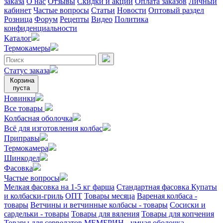
заказа
О нас
Отзывы
Скидки и акции
Оплата заказов
Личный
кабинет
Частые вопросы
Статьи
Новости
Оптовый раздел
Розница
Форум
Рецепты
Видео
Политика
конфиденциальности
Каталог
Термокамеры
Статус заказа
Корзина
пуста
Новинки
Все товары
Колбасная оболочка
Всё для изготовления колбас
Приправы
Термокамера
Шинкодел
Фасовка
Частые вопросы
Мелкая фасовка на 1-5 кг фарша
Стандартная фасовка
Купаты
и колбаски-гриль
ОПТ
Товары месяца
Вареная колбаса -
товары
Ветчины и ветчинные колбасы - товары
Сосиски и
сардельки - товары
Товары для вяления
Товары для копчения
Товары для сервелатов
МЕМБРИН - умная оболочка