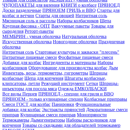
ЧУДОПАКЕТЫ для вяления
КНИГИ о колбасе
ПРЯНОЕД
Доски разделочные
ПРЯНОЕМ
ГРИЛЬ и BBQ
Старты для
колбас и ветчин
Старты для овощей
Нитритная соль
Мясницкая соль и рассолы
Наборы колбасников
Щепа
Крупная фасовка - ОПТ
Вакуумные пакеты
Товары для
сыроделия
Реторт-пакеты
МЕМБРИН - умная оболочка
Натуральная оболочка
Искусственная оболочка
Новогодние оболочки
Праздничная
оболочка
Нитритная соль
Стартовые культуры и закваски "плесень"
Цитратные пищевые смеси
Фосфатные пищевые смеси
Добавки для колбас
Ингредиенты и материалы
Наборы
колбасников
Оборудование для производства колбас
Дым
Инвентарь, весы, термометры, гигрометры
Шприцы
колбасные
Щепа для копчения
Шпагаты колбасные,
клипсаторы, петли
Режущий инструмент
Сетки
Шприцы-
инъекторы для посола мяса
Одежда ЕМКОЛБАСКИ
Все виды Перцев
ПРЯНОЕД - специи для гриля и BBQ
ПРЯНОЕМ - только кулинарные специи
Колбасные приправы
Смеси ГОСТ для колбас
Панировки
Функциональные
добавки для колбас
Экстракты пряностей
Декоративные смеси
приправ
Кулинарные смеси приправ
Монопряности
Термокамеры
Дымогенераторы
Наборы расходников для
копчения
Товары со скидками для обладателей термокамер