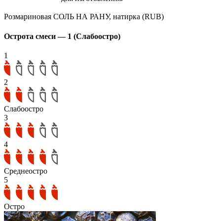
Розмариновая СОЛЬ НА РАНУ, натирка (RUB)
Острота смеси — 1 (Слабоостро)
1
2
Слабоостро
3
4
Среднеостро
5
Остро