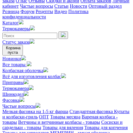
заказа
О нас
Отзывы
Скидки и акции
Оплата заказов
Личный
кабинет
Частые вопросы
Статьи
Новости
Оптовый раздел
Розница
Форум
Рецепты
Видео
Политика
конфиденциальности
Каталог
Термокамеры
Статус заказа
Корзина
пуста
Новинки
Все товары
Колбасная оболочка
Всё для изготовления колбас
Приправы
Термокамера
Шинкодел
Фасовка
Частые вопросы
Мелкая фасовка на 1-5 кг фарша
Стандартная фасовка
Купаты
и колбаски-гриль
ОПТ
Товары месяца
Вареная колбаса -
товары
Ветчины и ветчинные колбасы - товары
Сосиски и
сардельки - товары
Товары для вяления
Товары для копчения
Товары для сервелатов
МЕМБРИН - умная оболочка