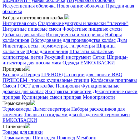
МЕМБРИН - умная оболочка
Натуральная оболочка
Искусственная оболочка
Новогодние оболочки
Праздничная
оболочка
Всё для изготовления колбас
Нитритная соль
Стартовые культуры и закваски "плесень"
Цитратные пищевые смеси
Фосфатные пищевые смеси
Добавки для колбас
Ингредиенты и материалы
Наборы
колбасников
Оборудование для производства колбас
Дым
Инвентарь, весы, термометры, гигрометры
Шприцы
колбасные
Щепа для копчения
Шпагаты колбасные,
клипсаторы, петли
Режущий инструмент
Сетки
Шприцы-
инъекторы для посола мяса
Одежда ЕМКОЛБАСКИ
Приправы
Все виды Перцев
ПРЯНОЕД - специи для гриля и BBQ
ПРЯНОЕМ - только кулинарные специи
Колбасные приправы
Смеси ГОСТ для колбас
Панировки
Функциональные
добавки для колбас
Экстракты пряностей
Декоративные смеси
приправ
Кулинарные смеси приправ
Монопряности
Термокамера
Термокамеры
Дымогенераторы
Наборы расходников для
копчения
Товары со скидками для обладателей термокамер
ЕМКОЛБАСКИ
Шинкодел
Товары для шинки
Термокамеры
Шинкодел
Пряноед
Мембрин