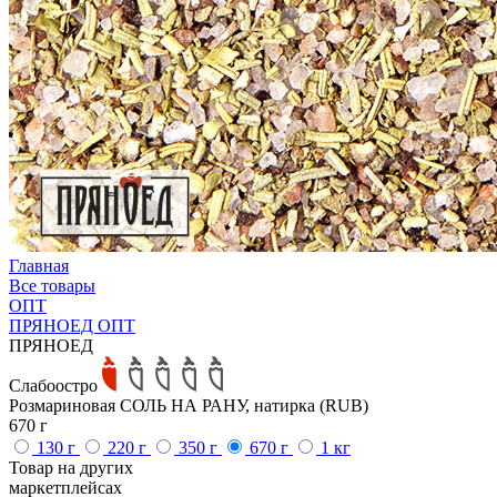
Главная
Все товары
ОПТ
ПРЯНОЕД ОПТ
ПРЯНОЕД
Слабоостро
Розмариновая СОЛЬ НА РАНУ, натирка (RUB)
670 г
130 г
220 г
350 г
670 г
1 кг
Товар на других
маркетплейсах