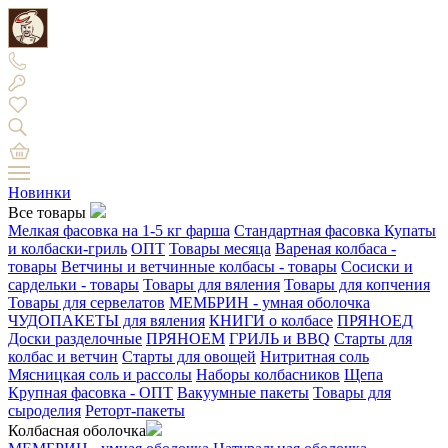
Новинки
Все товары
Мелкая фасовка на 1-5 кг фарша
Стандартная фасовка
Купаты
и колбаски-гриль
ОПТ
Товары месяца
Вареная колбаса -
товары
Ветчины и ветчинные колбасы - товары
Сосиски и
сардельки - товары
Товары для вяления
Товары для копчения
Товары для сервелатов
МЕМБРИН - умная оболочка
ЧУДОПАКЕТЫ для вяления
КНИГИ о колбасе
ПРЯНОЕД
Доски разделочные
ПРЯНОЕМ
ГРИЛЬ и BBQ
Старты для
колбас и ветчин
Старты для овощей
Нитритная соль
Мясницкая соль и рассолы
Наборы колбасников
Щепа
Крупная фасовка - ОПТ
Вакуумные пакеты
Товары для
сыроделия
Реторт-пакеты
Колбасная оболочка