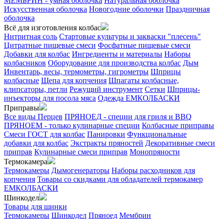
МЕМБРИН - умная оболочка
Натуральная оболочка
Искусственная оболочка
Новогодние оболочки
Праздничная
оболочка
Всё для изготовления колбас
Нитритная соль
Стартовые культуры и закваски "плесень"
Цитратные пищевые смеси
Фосфатные пищевые смеси
Добавки для колбас
Ингредиенты и материалы
Наборы
колбасников
Оборудование для производства колбас
Дым
Инвентарь, весы, термометры, гигрометры
Шприцы
колбасные
Щепа для копчения
Шпагаты колбасные,
клипсаторы, петли
Режущий инструмент
Сетки
Шприцы-
инъекторы для посола мяса
Одежда ЕМКОЛБАСКИ
Приправы
Все виды Перцев
ПРЯНОЕД - специи для гриля и BBQ
ПРЯНОЕМ - только кулинарные специи
Колбасные приправы
Смеси ГОСТ для колбас
Панировки
Функциональные
добавки для колбас
Экстракты пряностей
Декоративные смеси
приправ
Кулинарные смеси приправ
Монопряности
Термокамера
Термокамеры
Дымогенераторы
Наборы расходников для
копчения
Товары со скидками для обладателей термокамер
ЕМКОЛБАСКИ
Шинкодел
Товары для шинки
Термокамеры
Шинкодел
Пряноед
Мембрин