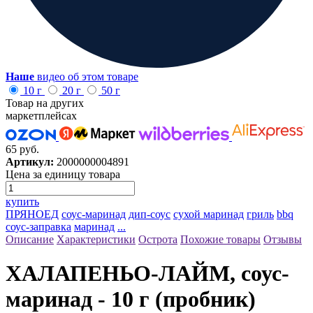
Наше
видео об этом товаре
10 г
20 г
50 г
Товар на других
маркетплейсах
65 руб.
Артикул:
2000000004891
Цена за единицу товара
купить
ПРЯНОЕД
соус-маринад
дип-соус
сухой маринад
гриль
bbq
соус-заправка
маринад
...
Описание
Характеристики
Острота
Похожие товары
Отзывы
ХАЛАПЕНЬО-ЛАЙМ, соус-
маринад - 10 г (пробник)