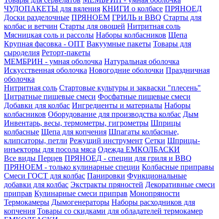
ЧУДОПАКЕТЫ для вяления
КНИГИ о колбасе
ПРЯНОЕД
Доски разделочные
ПРЯНОЕМ
ГРИЛЬ и BBQ
Старты для
колбас и ветчин
Старты для овощей
Нитритная соль
Мясницкая соль и рассолы
Наборы колбасников
Щепа
Крупная фасовка - ОПТ
Вакуумные пакеты
Товары для
сыроделия
Реторт-пакеты
МЕМБРИН - умная оболочка
Натуральная оболочка
Искусственная оболочка
Новогодние оболочки
Праздничная
оболочка
Нитритная соль
Стартовые культуры и закваски "плесень"
Цитратные пищевые смеси
Фосфатные пищевые смеси
Добавки для колбас
Ингредиенты и материалы
Наборы
колбасников
Оборудование для производства колбас
Дым
Инвентарь, весы, термометры, гигрометры
Шприцы
колбасные
Щепа для копчения
Шпагаты колбасные,
клипсаторы, петли
Режущий инструмент
Сетки
Шприцы-
инъекторы для посола мяса
Одежда ЕМКОЛБАСКИ
Все виды Перцев
ПРЯНОЕД - специи для гриля и BBQ
ПРЯНОЕМ - только кулинарные специи
Колбасные приправы
Смеси ГОСТ для колбас
Панировки
Функциональные
добавки для колбас
Экстракты пряностей
Декоративные смеси
приправ
Кулинарные смеси приправ
Монопряности
Термокамеры
Дымогенераторы
Наборы расходников для
копчения
Товары со скидками для обладателей термокамер