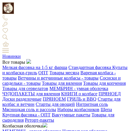
Новинки
Все товары
Мелкая фасовка на 1-5 кг фарша
Стандартная фасовка
Купаты
и колбаски-гриль
ОПТ
Товары месяца
Вареная колбаса -
товары
Ветчины и ветчинные колбасы - товары
Сосиски и
сардельки - товары
Товары для вяления
Товары для копчения
Товары для сервелатов
МЕМБРИН - умная оболочка
ЧУДОПАКЕТЫ для вяления
КНИГИ о колбасе
ПРЯНОЕД
Доски разделочные
ПРЯНОЕМ
ГРИЛЬ и BBQ
Старты для
колбас и ветчин
Старты для овощей
Нитритная соль
Мясницкая соль и рассолы
Наборы колбасников
Щепа
Крупная фасовка - ОПТ
Вакуумные пакеты
Товары для
сыроделия
Реторт-пакеты
Колбасная оболочка