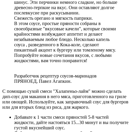
шинус. Эти перчинки немного сладкие, но больше
древесно-терпкие на вкус. Они оставляют долгое
послевкусие при раскусывании.
Свежесть орегано и мягкость паприки.
В этом соусе, простые пряности собраны в
своеобразные "вкусовые качели", которые своими
крайностями возбуждают аппетит и делают
незабываемым любое блюдо. Несколько капель
соуса , разведенного в Кока-коле, сделают
пикантный акцент к бургеру или томленому мясу.
Попробуйте новые сочетания вкусов, с любыми
жидкостями, вам точно понравится!
Разработчик рецептур соусов-маринадов
ПРЯНОЕД, Павел Агапкин.
С помощью сухой смеси "Халапеньо-лайм" можно сделать
дип-соус для макания в него мяса, приготовленного на гриле
или овощей. Используйте, как заправочный соус для бургеров
или для вторых блюд из риса, для жаркого.
Добавьте к 1 части смеси пряностей 5-8 частей
жидкости, дайте настояться 15...30 минут и вы получите
густой вкуснейший соус.