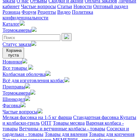
заказа
О нас
Отзывы
Скидки и акции
Оплата заказов
Личный
кабинет
Частые вопросы
Статьи
Новости
Оптовый раздел
Розница
Форум
Рецепты
Видео
Политика
конфиденциальности
Каталог
Термокамеры
Статус заказа
Корзина
пуста
Новинки
Все товары
Колбасная оболочка
Всё для изготовления колбас
Приправы
Термокамера
Шинкодел
Фасовка
Частые вопросы
Мелкая фасовка на 1-5 кг фарша
Стандартная фасовка
Купаты
и колбаски-гриль
ОПТ
Товары месяца
Вареная колбаса -
товары
Ветчины и ветчинные колбасы - товары
Сосиски и
сардельки - товары
Товары для вяления
Товары для копчения
Товары для сервелатов
МЕМБРИН - умная оболочка