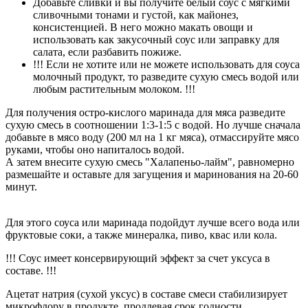
Добавьте сливки и вы получите белый соус с мягкими
сливочными тонами и густой, как майонез,
консистенцией. В него можно макать овощи и
использовать как закусочный соус или заправку для
салата, если разбавить пожиже.
!!! Если не хотите или не можете использовать для соуса
молочный продукт, то разведите сухую смесь водой или
любым растительным молоком. !!!
Для получения остро-кислого маринада для мяса разведите
сухую смесь в соотношении 1:3-1:5 с водой. Но лучше сначала
добавьте в мясо воду (200 мл на 1 кг мяса), отмассируйте мясо
руками, чтобы оно напиталось водой.
А затем внесите сухую смесь "Халапеньо-лайм", равномерно
размешайте и оставьте для загущения и маринования на 20-60
минут.
Для этого соуса или маринада подойдут лучше всего вода или
фруктовые соки, а также минералка, пиво, квас или кола.
!!! Соус имеет консервирующий эффект за счет уксуса в
составе. !!!
Ацетат натрия (сухой уксус) в составе смеси стабилизирует
микрофлору в продукте, продлевая срок годности