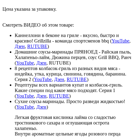
Цена указана за упаковку.
Смотреть ВИДЕО об этом товаре:
Каннеллони в беконе на гриле - вкусно, быстро и
красиво! Grillzilla - команда спортсменов bbq (
YouTube
,
Дзен
,
RUTUBE
)
Домашние соусы-маринады ПРЯНОЕД - Райская пыль,
Халапеньо-лайм, Дюжина перцев, соус Grill BBQ, Ранч
(
YouTube
,
Дзен
, RUTUBE)
8 рецептов колбасок-гриль из разных видов мяса -
индейка, утка, курица, свинина, говядина, баранина.
Серия 2 (
YouTube
,
Дзен
,
RUTUBE
)
Рецептуры всех вариантов купат и колбасок-гриль.
Какие специи под какое мясо подходят. Серия 1
(
YouTube
,
Дзен
,
RUTUBE
)
Сухие соусы-маринады. Просто разведи жидкостью!
(
YouTube
,
Дзен
)
Легкая фруктовая кислинка лайма со сладостью
тростникового сахара и оглушающая острота
халапеньо.
Внутри ароматные цельные ягоды розового перца