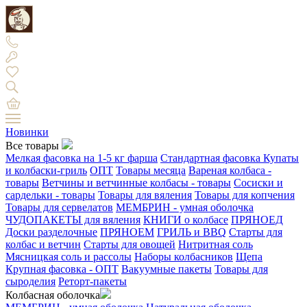
Новинки
Все товары
Мелкая фасовка на 1-5 кг фарша
Стандартная фасовка
Купаты
и колбаски-гриль
ОПТ
Товары месяца
Вареная колбаса -
товары
Ветчины и ветчинные колбасы - товары
Сосиски и
сардельки - товары
Товары для вяления
Товары для копчения
Товары для сервелатов
МЕМБРИН - умная оболочка
ЧУДОПАКЕТЫ для вяления
КНИГИ о колбасе
ПРЯНОЕД
Доски разделочные
ПРЯНОЕМ
ГРИЛЬ и BBQ
Старты для
колбас и ветчин
Старты для овощей
Нитритная соль
Мясницкая соль и рассолы
Наборы колбасников
Щепа
Крупная фасовка - ОПТ
Вакуумные пакеты
Товары для
сыроделия
Реторт-пакеты
Колбасная оболочка