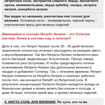
нитритной соли, экстрактов (черного перца, мускатного
ореха, можжевельника, перца кубеба), сахара, нитрата
натрия, аскорбата натрия.
Как видно из названия, рассчитана она только для
вяления.
Основные ноты – можжевельник, черный перец –
классические вкусы для вяленых изделий.
Имеющийся в составе НитрАт Натрия – это Селитра
азотная. Зачем в составе еще и селитра?
Дело в том, что Нитрит Натрия после 30…45 дней вяления
практически полностью исчезает, расходуясь на реакцию цвето-
и вкусообразования. Так без Нитрита Натрия появляется риск
роста бактерий, выделяющих ботулотоксин. Проще говоря,
появляется риск ботулизма. И чтобы предотвратить полное
исчезновение Нитрита Натрия при длительном вялении в
продукт и добавляют Селитру. Так, с течением времени, Нитрит
Натрия появляется из НитрАта Натрия и начинает работать
после того, как кончается НитрИт из Нитритной соли. В
результате концентрация Нитрита Натрия находится всегда на
безопасном уровне и можно вялить без опаски и полгода, и
даже больше, получая яркий вкус и аромат вяленых изделий.
4. ИНСТА-СОЛЬ ДЛЯ ВЯЛЕНИЯ
.
По сути, это та же