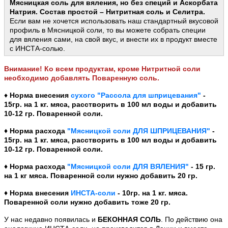
Мясницкая соль для вяления, но без специй и Аскорбата
Натрия. Состав простой – Нитритная соль и Селитра.
Если вам не хочется использовать наш стандартный вкусовой
профиль в Мясницкой соли, то вы можете собрать специи
для вяления сами, на свой вкус, и внести их в продукт вместе
с ИНСТА-солью.
Внимание! Ко всем продуктам, кроме Нитритной соли
необходимо добавлять Поваренную соль.
​♦
Норма внесения
сухого "Рассола для шприцевания"
-
15гр. на 1 кг. мяса, расстворить в 100 мл воды и добавить
10-12 гр. Поваренной соли.
♦ Норма расхода
"Мясницкой соли ДЛЯ ШПРИЦЕВАНИЯ"
-
15гр. на 1 кг. мяса, расстворить в 100 мл воды и добавить
10-12 гр. Поваренной соли.
♦ Норма расхода
"Мясницкой соли ДЛЯ ВЯЛЕНИЯ"
- 15 гр.
на 1 кг мяса. Поваренной соли нужно добавить 20 гр.
♦
Норма внесения
ИНСТА-соли
- 10гр. на 1 кг. мяса.
Поваренной соли нужно добавить тоже 20 гр.
У нас недавно появилась и
БЕКОННАЯ СОЛЬ
. По действию она