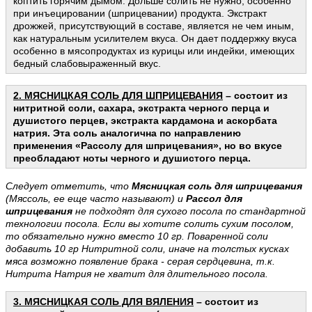
коптить горячим дымом. Дольше солить не нужно, особенно
при инъецировании (шприцевании) продукта. Экстракт
дрожжей, присутствующий в составе, является не чем иным,
как натуральным усилителем вкуса. Он дает поддержку вкуса
особенно в мясопродуктах из курицы или индейки, имеющих
бедный слабовыраженный вкус.
2. МЯСНИЦКАЯ СОЛЬ ДЛЯ ШПРИЦЕВАНИЯ
– состоит из
нитритной соли, сахара, экстракта черного перца и
душистого перцев, экстракта кардамона и аскорбата
натрия. Эта соль
аналогична по направлению
применения «Рассолу для шприцевания», но во вкусе
преобладают ноты черного и душистого перца.
Следует отметить, что
Мясницкая соль для шприцевания
(Мяссоль, ее еще часто называют) и
Рассол для
шприцевания
не подходят для сухого посола по стандартной
технологии посола. Если вы хотите солить сухим посолом,
то обязательно нужно вместо 10 гр. Поваренной соли
добавить 10 гр Нитритной соли, иначе на толстых кусках
мяса возможно появление брака - серая сердцевина, т.к.
Нитрита Натрия не хватит для длительного посола.
3. МЯСНИЦКАЯ СОЛЬ ДЛЯ ВЯЛЕНИЯ
– состоит из