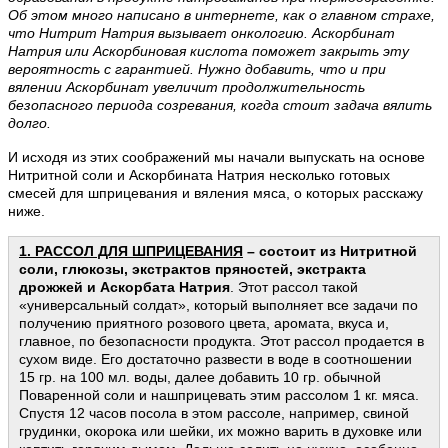
Об этом много написано в интернете, как о главном страхе,
что Нитрит Натрия вызывает онкологию. Аскорбинат
Натрия или Аскорбиновая кислота поможет закрыть эту
вероятность с гарантией. Нужно добавить, что и при
вялении Аскорбинат увеличит продолжительность
безопасного периода созревания, когда стоит задача вялить
долго.
И исходя из этих соображений мы начали выпускать на основе
Нитритной соли и Аскорбината Натрия несколько готовых
смесей для шприцевания и вяления мяса, о которых расскажу
ниже.
1. РАССОЛ ДЛЯ ШПРИЦЕВАНИЯ
–
состоит из Нитритной
соли, глюкозы, экстрактов пряностей, экстракта
дрожжей и Аскорбата Натрия
. Этот рассол такой
«универсальный солдат», который выполняет все задачи по
получению приятного розового цвета, аромата, вкуса и,
главное, по безопасности продукта. Этот рассол продается в
сухом виде. Его достаточно развести в воде в соотношении
15 гр. на 100 мл. воды, далее добавить 10 гр. обычной
Поваренной соли и нашприцевать этим рассолом 1 кг. мяса.
Спустя 12 часов посола в этом рассоле, например, свиной
грудинки, окорока или шейки, их можно варить в духовке или