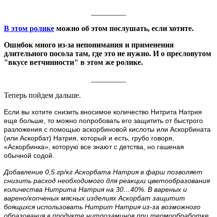
_________
В этом ролике
можно об этом послушать, если хотите.
Ошибок много из-за непонимания и применения
длительного посола там, где это не нужно. И о пресловутом
"вкусе ветчинности" в этом же ролике.
_________
Теперь пойдем дальше.
Если вы хотите снизить вносимое количество Нитрита Натрия
еще больше, то можно попробовать его защитить от быстрого
разложения с помощью аскорбиновой кислоты или Аскорбината
(или Аскорбат) Натрия, который и есть, грубо говоря,
«Аскорбинка», которую все знают с детства, но гашеная
обычной содой.
Добавление 0,5 гр/кг Аскорбата Натрия в фарш позволяет
снизить расход необходимого для реакции цветообразования
количества Нитрита Натрия на 30…40%. В вареных и
варено/копченых мясных изделиях Аскорбат защитит
боящихся использовать Нитрит Натрия из-за возможного
образования в продукте нитрозаминов при термообработке.