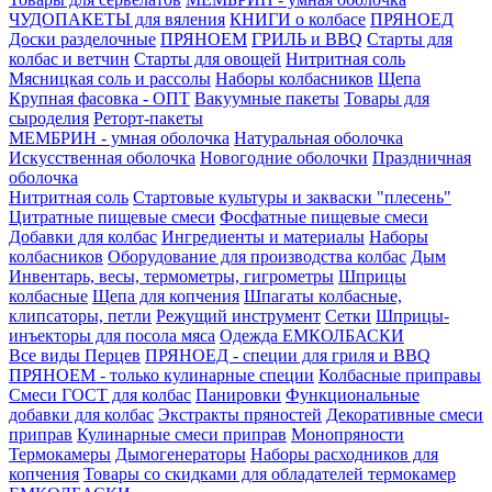
ЧУДОПАКЕТЫ для вяления
КНИГИ о колбасе
ПРЯНОЕД
Доски разделочные
ПРЯНОЕМ
ГРИЛЬ и BBQ
Старты для
колбас и ветчин
Старты для овощей
Нитритная соль
Мясницкая соль и рассолы
Наборы колбасников
Щепа
Крупная фасовка - ОПТ
Вакуумные пакеты
Товары для
сыроделия
Реторт-пакеты
МЕМБРИН - умная оболочка
Натуральная оболочка
Искусственная оболочка
Новогодние оболочки
Праздничная
оболочка
Нитритная соль
Стартовые культуры и закваски "плесень"
Цитратные пищевые смеси
Фосфатные пищевые смеси
Добавки для колбас
Ингредиенты и материалы
Наборы
колбасников
Оборудование для производства колбас
Дым
Инвентарь, весы, термометры, гигрометры
Шприцы
колбасные
Щепа для копчения
Шпагаты колбасные,
клипсаторы, петли
Режущий инструмент
Сетки
Шприцы-
инъекторы для посола мяса
Одежда ЕМКОЛБАСКИ
Все виды Перцев
ПРЯНОЕД - специи для гриля и BBQ
ПРЯНОЕМ - только кулинарные специи
Колбасные приправы
Смеси ГОСТ для колбас
Панировки
Функциональные
добавки для колбас
Экстракты пряностей
Декоративные смеси
приправ
Кулинарные смеси приправ
Монопряности
Термокамеры
Дымогенераторы
Наборы расходников для
копчения
Товары со скидками для обладателей термокамер