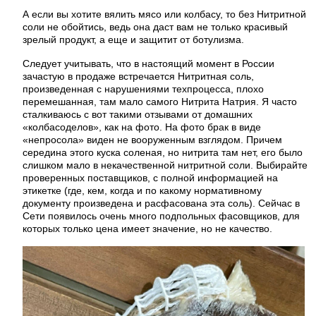
А если вы хотите вялить мясо или колбасу, то без Нитритной
соли не обойтись, ведь она даст вам не только красивый
зрелый продукт, а еще и защитит от ботулизма.
Следует учитывать, что в настоящий момент в России
зачастую в продаже встречается Нитритная соль,
произведенная с нарушениями техпроцесса, плохо
перемешанная, там мало самого Нитрита Натрия. Я часто
сталкиваюсь с вот такими отзывами от домашних
«колбасоделов», как на фото. На фото брак в виде
«непросола» виден не вооруженным взглядом. Причем
середина этого куска соленая, но нитрита там нет, его было
слишком мало в некачественной нитритной соли. Выбирайте
проверенных поставщиков, с полной информацией на
этикетке (где, кем, когда и по какому нормативному
документу произведена и расфасована эта соль). Сейчас в
Сети появилось очень много подпольных фасовщиков, для
которых только цена имеет значение, но не качество.