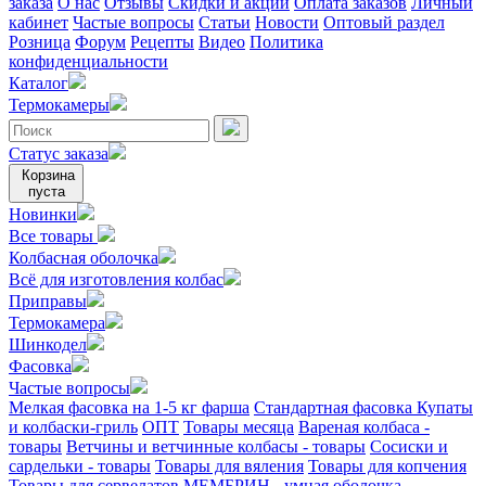
заказа
О нас
Отзывы
Скидки и акции
Оплата заказов
Личный
кабинет
Частые вопросы
Статьи
Новости
Оптовый раздел
Розница
Форум
Рецепты
Видео
Политика
конфиденциальности
Каталог
Термокамеры
Статус заказа
Корзина
пуста
Новинки
Все товары
Колбасная оболочка
Всё для изготовления колбас
Приправы
Термокамера
Шинкодел
Фасовка
Частые вопросы
Мелкая фасовка на 1-5 кг фарша
Стандартная фасовка
Купаты
и колбаски-гриль
ОПТ
Товары месяца
Вареная колбаса -
товары
Ветчины и ветчинные колбасы - товары
Сосиски и
сардельки - товары
Товары для вяления
Товары для копчения
Товары для сервелатов
МЕМБРИН - умная оболочка