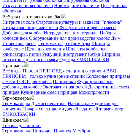
МЕМБРИН - умная оболочка
Натуральная оболочка
Искусственная оболочка
Новогодние оболочки
Праздничная
оболочка
Всё для изготовления колбас
Нитритная соль
Стартовые культуры и закваски "плесень"
Цитратные пищевые смеси
Фосфатные пищевые смеси
Добавки для колбас
Ингредиенты и материалы
Наборы
колбасников
Оборудование для производства колбас
Дым
Инвентарь, весы, термометры, гигрометры
Шприцы
колбасные
Щепа для копчения
Шпагаты колбасные,
клипсаторы, петли
Режущий инструмент
Сетки
Шприцы-
инъекторы для посола мяса
Одежда ЕМКОЛБАСКИ
Приправы
Все виды Перцев
ПРЯНОЕД - специи для гриля и BBQ
ПРЯНОЕМ - только кулинарные специи
Колбасные приправы
Смеси ГОСТ для колбас
Панировки
Функциональные
добавки для колбас
Экстракты пряностей
Декоративные смеси
приправ
Кулинарные смеси приправ
Монопряности
Термокамера
Термокамеры
Дымогенераторы
Наборы расходников для
копчения
Товары со скидками для обладателей термокамер
ЕМКОЛБАСКИ
Шинкодел
Товары для шинки
Термокамеры
Шинкодел
Пряноед
Мембрин