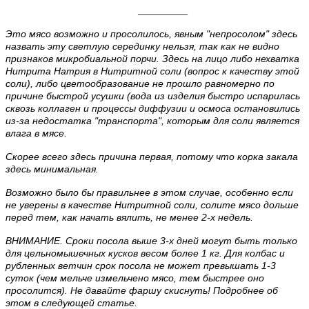
_________
Это мясо возможно и просолилось, явным "непросолом" здесь
назвать эту светлую серединку нельзя, так как не видно
признаков микробиальной порчи. Здесь на лицо либо нехватка
Нитрита Натрия в Нитритной соли (вопрос к качеству этой
соли), либо цветообразование не прошло равномерно по
причине быстрой усушки (вода из изделия быстро испарилась
сквозь коллаген и процессы диффузии и осмоса остановились
из-за недостатка "транспорта", которым для соли является
влага в мясе.
Скорее всего здесь причина первая, потому что корка закала
здесь минимальная.
Возможно было бы правильнее в этом случае, особенно если
не уверены в качестве Нитритной соли, солите мясо дольше
перед тем, как начать вялить, не менее 2-х недель.
ВНИМАНИЕ. Сроки посола выше 3-х дней могут быть только
для цельномышечных кусков весом более 1 кг. Для колбас и
рубленных ветчин срок посола не может превышать 1-3
суток (чем мельче измельчено мясо, тем быстрее оно
просолится). Не давайте фаршу скиснуть! Подробнее об
этом в следующей статье.