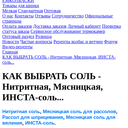
ЕМКОЛБАСКИ
Товары для шинки
Мелкая
Стандартная
Оптовая
О нас
Контакты
Отзывы
Сотрудничество
Официальные
страницы
Оплата заказов
Доставка заказов
Личный кабинет
Проверка
статуса заказа
Сервисное обслуживание термокамер
Оптовый раздел
Розница
Новости
Частые вопросы
Рецепты колбас и ветчин
Форум
Видео-рецепты
Главная
КАК ВЫБРАТЬ СОЛЬ - Нитритная, Мясницкая, ИНСТА-
соль...
КАК ВЫБРАТЬ СОЛЬ -
Нитритная, Мясницкая,
ИНСТА-соль...
Нитритная соль
, 
Мясницкая соль для рассолов
, 
Рассол для шприцевания
, 
Мясницкая соль для 
вяления
, 
ИНСТА-соль
.