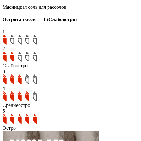
Мясницкая соль для рассолов
Острота смеси — 1 (Слабоостро)
1
2
Слабоостро
3
4
Среднеостро
5
Остро