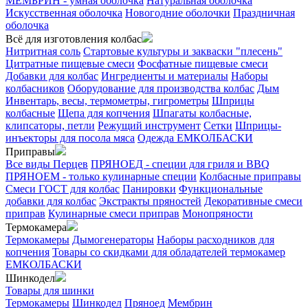
МЕМБРИН - умная оболочка
Натуральная оболочка
Искусственная оболочка
Новогодние оболочки
Праздничная
оболочка
Всё для изготовления колбас
Нитритная соль
Стартовые культуры и закваски "плесень"
Цитратные пищевые смеси
Фосфатные пищевые смеси
Добавки для колбас
Ингредиенты и материалы
Наборы
колбасников
Оборудование для производства колбас
Дым
Инвентарь, весы, термометры, гигрометры
Шприцы
колбасные
Щепа для копчения
Шпагаты колбасные,
клипсаторы, петли
Режущий инструмент
Сетки
Шприцы-
инъекторы для посола мяса
Одежда ЕМКОЛБАСКИ
Приправы
Все виды Перцев
ПРЯНОЕД - специи для гриля и BBQ
ПРЯНОЕМ - только кулинарные специи
Колбасные приправы
Смеси ГОСТ для колбас
Панировки
Функциональные
добавки для колбас
Экстракты пряностей
Декоративные смеси
приправ
Кулинарные смеси приправ
Монопряности
Термокамера
Термокамеры
Дымогенераторы
Наборы расходников для
копчения
Товары со скидками для обладателей термокамер
ЕМКОЛБАСКИ
Шинкодел
Товары для шинки
Термокамеры
Шинкодел
Пряноед
Мембрин