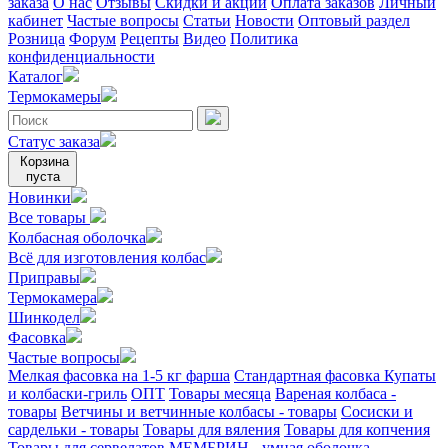
заказа
О нас
Отзывы
Скидки и акции
Оплата заказов
Личный
кабинет
Частые вопросы
Статьи
Новости
Оптовый раздел
Розница
Форум
Рецепты
Видео
Политика
конфиденциальности
Каталог
Термокамеры
Статус заказа
Корзина
пуста
Новинки
Все товары
Колбасная оболочка
Всё для изготовления колбас
Приправы
Термокамера
Шинкодел
Фасовка
Частые вопросы
Мелкая фасовка на 1-5 кг фарша
Стандартная фасовка
Купаты
и колбаски-гриль
ОПТ
Товары месяца
Вареная колбаса -
товары
Ветчины и ветчинные колбасы - товары
Сосиски и
сардельки - товары
Товары для вяления
Товары для копчения
Товары для сервелатов
МЕМБРИН - умная оболочка