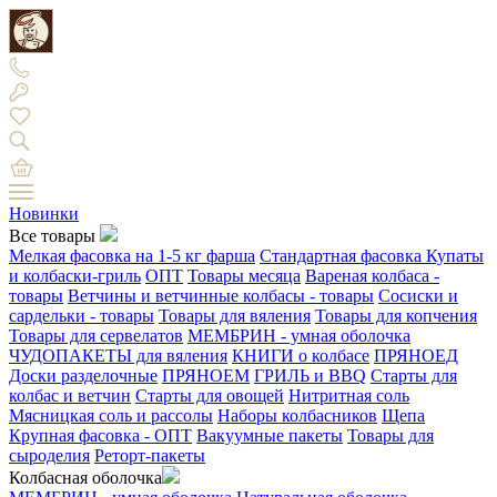
Новинки
Все товары
Мелкая фасовка на 1-5 кг фарша
Стандартная фасовка
Купаты
и колбаски-гриль
ОПТ
Товары месяца
Вареная колбаса -
товары
Ветчины и ветчинные колбасы - товары
Сосиски и
сардельки - товары
Товары для вяления
Товары для копчения
Товары для сервелатов
МЕМБРИН - умная оболочка
ЧУДОПАКЕТЫ для вяления
КНИГИ о колбасе
ПРЯНОЕД
Доски разделочные
ПРЯНОЕМ
ГРИЛЬ и BBQ
Старты для
колбас и ветчин
Старты для овощей
Нитритная соль
Мясницкая соль и рассолы
Наборы колбасников
Щепа
Крупная фасовка - ОПТ
Вакуумные пакеты
Товары для
сыроделия
Реторт-пакеты
Колбасная оболочка