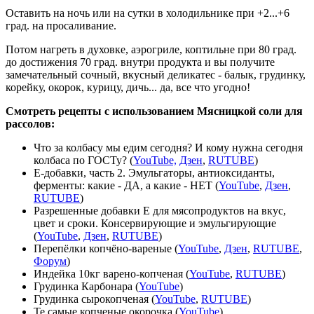
Оставить на ночь или на сутки в холодильнике при +2...+6
град. на просаливание.
Потом нагреть в духовке, аэрогриле, коптильне при 80 град.
до достижения 70 град. внутри продукта и вы получите
замечательный сочный, вкусный деликатес - балык, грудинку,
корейку, окорок, курицу, дичь... да, все что угодно!
Смотреть рецепты с использованием Мясницкой соли для
рассолов:
Что за колбасу мы едим сегодня? И кому нужна сегодня
колбаса по ГОСТу? (
YouTube,
Дзен
,
RUTUBE
)
Е-добавки, часть 2. Эмульгаторы, антиоксиданты,
ферменты: какие - ДА, а какие - НЕТ (
YouTube
,
Дзен
,
RUTUBE
)
Разрешенные добавки Е для мясопродуктов на вкус,
цвет и сроки. Консервирующие и эмульгирующие
(
YouTube
,
Дзен
,
RUTUBE
)
Перепёлки копчёно-вареные (
YouTube
,
Дзен
,
RUTUBE
,
Форум
)
Индейка 10кг варено-копченая (
YouTube
,
RUTUBE
)
Грудинка Карбонара (
YouTube
)
Грудинка сырокопченая (
YouTube
,
RUTUBE
)
Те самые копченые окорочка (
YouTube
)