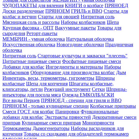
ЧУДОПАКЕТЫ для вяления
КНИГИ о колбасе
ПРЯНОЕД
Доски разделочные
ПРЯНОЕМ
ГРИЛЬ и BBQ
Старты для
колбас и ветчин
Старты для овощей
Нитритная соль
Мясницкая соль и рассолы
Наборы колбасников
Щепа
Крупная фасовка - ОПТ
Вакуумные пакеты
Товары для
сыроделия
Реторт-пакеты
МЕМБРИН - умная оболочка
Натуральная оболочка
Искусственная оболочка
Новогодние оболочки
Праздничная
оболочка
Нитритная соль
Стартовые культуры и закваски "плесень"
Цитратные пищевые смеси
Фосфатные пищевые смеси
Добавки для колбас
Ингредиенты и материалы
Наборы
колбасников
Оборудование для производства колбас
Дым
Инвентарь, весы, термометры, гигрометры
Шприцы
колбасные
Щепа для копчения
Шпагаты колбасные,
клипсаторы, петли
Режущий инструмент
Сетки
Шприцы-
инъекторы для посола мяса
Одежда ЕМКОЛБАСКИ
Все виды Перцев
ПРЯНОЕД - специи для гриля и BBQ
ПРЯНОЕМ - только кулинарные специи
Колбасные приправы
Смеси ГОСТ для колбас
Панировки
Функциональные
добавки для колбас
Экстракты пряностей
Декоративные смеси
приправ
Кулинарные смеси приправ
Монопряности
Термокамеры
Дымогенераторы
Наборы расходников для
копчения
Товары со скидками для обладателей термокамер