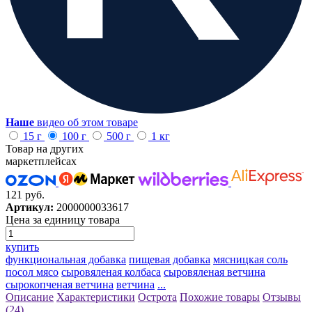
Наше
видео об этом товаре
15 г
100 г
500 г
1 кг
Товар на других
маркетплейсах
121 руб.
Артикул:
2000000033617
Цена за единицу товара
купить
функциональная добавка
пищевая добавка
мясницкая соль
посол мясо
сыровяленая колбаса
сыровяленая ветчина
сырокопченая ветчина
ветчина
...
Описание
Характеристики
Острота
Похожие товары
Отзывы
(24)