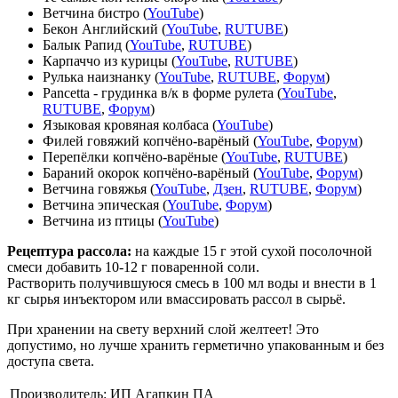
Ветчина бистро (
YouTube
)
Бекон Английский (
YouTube
,
RUTUBE
)
Балык Рапид (
YouTube
,
RUTUBE
)
Карпаччо из курицы (
YouTube
,
RUTUBE
)
Рулька наизнанку (
YouTube
,
RUTUBE
,
Форум
)
Pancetta - грудинка в/к в форме рулета (
YouTube
,
RUTUBE
,
Форум
)
Языковая кровяная колбаса (
YouTube
)
Филей говяжий копчёно-варёный (
YouTube
,
Форум
)
Перепёлки копчёно-варёные (
YouTube
,
RUTUBE
)
Бараний окорок копчёно-варёный (
YouTube
,
Форум
)
Ветчина говяжья (
YouTube
,
Дзен
,
RUTUBE
,
Форум
)
Ветчина эпическая (
YouTube
,
Форум
)
Ветчина из птицы (
YouTube
)
Рецептура рассола:
на каждые 15 г этой сухой посолочной
смеси добавить 10-12 г поваренной соли.
Растворить получившуюся смесь в 100 мл воды и внести в 1
кг сырья инъектором или вмассировать рассол в сырьё.
При хранении на свету верхний слой желтеет! Это
допустимо, но лучше хранить герметично упакованным и без
доступа света.
Производитель:
ИП Агапкин ПА