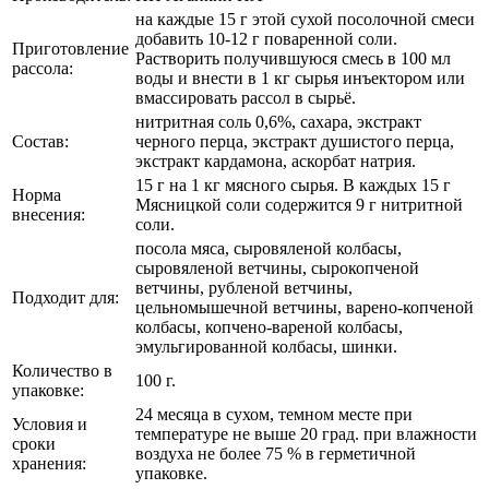
на каждые 15 г этой сухой посолочной смеси
добавить 10-12 г поваренной соли.
Приготовление
Растворить получившуюся смесь в 100 мл
рассола:
воды и внести в 1 кг сырья инъектором или
вмассировать рассол в сырьё.
нитритная соль 0,6%, сахара, экстракт
Состав:
черного перца, экстракт душистого перца,
экстракт кардамона, аскорбат натрия.
15 г на 1 кг мясного сырья. В каждых 15 г
Норма
Мясницкой соли содержится 9 г нитритной
внесения:
соли.
посола мяса, сыровяленой колбасы,
сыровяленой ветчины, сырокопченой
ветчины, рубленой ветчины,
Подходит для:
цельномышечной ветчины, варено-копченой
колбасы, копчено-вареной колбасы,
эмульгированной колбасы, шинки.
Количество в
100 г.
упаковке:
24 месяца в сухом, темном месте при
Условия и
температуре не выше 20 град. при влажности
сроки
воздуха не более 75 % в герметичной
хранения:
упаковке.