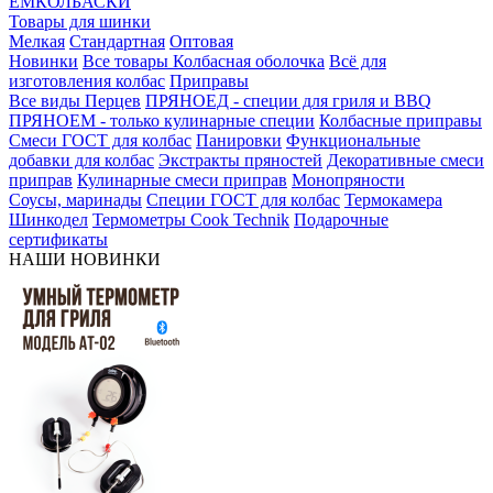
ЕМКОЛБАСКИ
Товары для шинки
Мелкая
Стандартная
Оптовая
Новинки
Все товары
Колбасная оболочка
Всё для
изготовления колбас
Приправы
Все виды Перцев
ПРЯНОЕД - специи для гриля и BBQ
ПРЯНОЕМ - только кулинарные специи
Колбасные приправы
Смеси ГОСТ для колбас
Панировки
Функциональные
добавки для колбас
Экстракты пряностей
Декоративные смеси
приправ
Кулинарные смеси приправ
Монопряности
Соусы, маринады
Специи ГОСТ для колбас
Термокамера
Шинкодел
Термометры Cook Technik
Подарочные
сертификаты
НАШИ НОВИНКИ