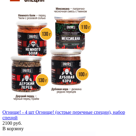
Огнище! - 4 шт
Огнище! (острые перечные специи), набор
специй
2100 руб.
В корзину