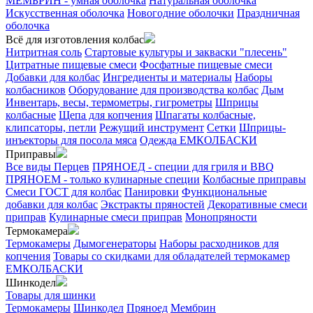
МЕМБРИН - умная оболочка
Натуральная оболочка
Искусственная оболочка
Новогодние оболочки
Праздничная
оболочка
Всё для изготовления колбас
Нитритная соль
Стартовые культуры и закваски "плесень"
Цитратные пищевые смеси
Фосфатные пищевые смеси
Добавки для колбас
Ингредиенты и материалы
Наборы
колбасников
Оборудование для производства колбас
Дым
Инвентарь, весы, термометры, гигрометры
Шприцы
колбасные
Щепа для копчения
Шпагаты колбасные,
клипсаторы, петли
Режущий инструмент
Сетки
Шприцы-
инъекторы для посола мяса
Одежда ЕМКОЛБАСКИ
Приправы
Все виды Перцев
ПРЯНОЕД - специи для гриля и BBQ
ПРЯНОЕМ - только кулинарные специи
Колбасные приправы
Смеси ГОСТ для колбас
Панировки
Функциональные
добавки для колбас
Экстракты пряностей
Декоративные смеси
приправ
Кулинарные смеси приправ
Монопряности
Термокамера
Термокамеры
Дымогенераторы
Наборы расходников для
копчения
Товары со скидками для обладателей термокамер
ЕМКОЛБАСКИ
Шинкодел
Товары для шинки
Термокамеры
Шинкодел
Пряноед
Мембрин