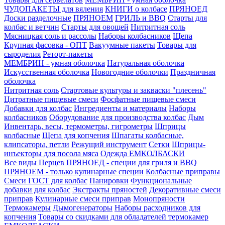
ЧУДОПАКЕТЫ для вяления
КНИГИ о колбасе
ПРЯНОЕД
Доски разделочные
ПРЯНОЕМ
ГРИЛЬ и BBQ
Старты для
колбас и ветчин
Старты для овощей
Нитритная соль
Мясницкая соль и рассолы
Наборы колбасников
Щепа
Крупная фасовка - ОПТ
Вакуумные пакеты
Товары для
сыроделия
Реторт-пакеты
МЕМБРИН - умная оболочка
Натуральная оболочка
Искусственная оболочка
Новогодние оболочки
Праздничная
оболочка
Нитритная соль
Стартовые культуры и закваски "плесень"
Цитратные пищевые смеси
Фосфатные пищевые смеси
Добавки для колбас
Ингредиенты и материалы
Наборы
колбасников
Оборудование для производства колбас
Дым
Инвентарь, весы, термометры, гигрометры
Шприцы
колбасные
Щепа для копчения
Шпагаты колбасные,
клипсаторы, петли
Режущий инструмент
Сетки
Шприцы-
инъекторы для посола мяса
Одежда ЕМКОЛБАСКИ
Все виды Перцев
ПРЯНОЕД - специи для гриля и BBQ
ПРЯНОЕМ - только кулинарные специи
Колбасные приправы
Смеси ГОСТ для колбас
Панировки
Функциональные
добавки для колбас
Экстракты пряностей
Декоративные смеси
приправ
Кулинарные смеси приправ
Монопряности
Термокамеры
Дымогенераторы
Наборы расходников для
копчения
Товары со скидками для обладателей термокамер