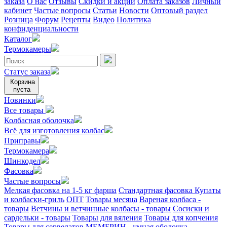
заказа
О нас
Отзывы
Скидки и акции
Оплата заказов
Личный
кабинет
Частые вопросы
Статьи
Новости
Оптовый раздел
Розница
Форум
Рецепты
Видео
Политика
конфиденциальности
Каталог
Термокамеры
Статус заказа
Корзина
пуста
Новинки
Все товары
Колбасная оболочка
Всё для изготовления колбас
Приправы
Термокамера
Шинкодел
Фасовка
Частые вопросы
Мелкая фасовка на 1-5 кг фарша
Стандартная фасовка
Купаты
и колбаски-гриль
ОПТ
Товары месяца
Вареная колбаса -
товары
Ветчины и ветчинные колбасы - товары
Сосиски и
сардельки - товары
Товары для вяления
Товары для копчения
Товары для сервелатов
МЕМБРИН - умная оболочка