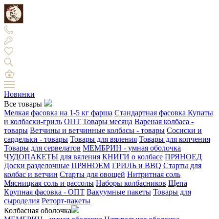
Новинки
Все товары
Мелкая фасовка на 1-5 кг фарша
Стандартная фасовка
Купаты
и колбаски-гриль
ОПТ
Товары месяца
Вареная колбаса -
товары
Ветчины и ветчинные колбасы - товары
Сосиски и
сардельки - товары
Товары для вяления
Товары для копчения
Товары для сервелатов
МЕМБРИН - умная оболочка
ЧУДОПАКЕТЫ для вяления
КНИГИ о колбасе
ПРЯНОЕД
Доски разделочные
ПРЯНОЕМ
ГРИЛЬ и BBQ
Старты для
колбас и ветчин
Старты для овощей
Нитритная соль
Мясницкая соль и рассолы
Наборы колбасников
Щепа
Крупная фасовка - ОПТ
Вакуумные пакеты
Товары для
сыроделия
Реторт-пакеты
Колбасная оболочка