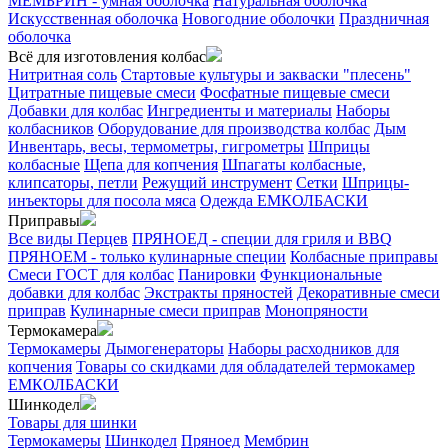
МЕМБРИН - умная оболочка
Натуральная оболочка
Искусственная оболочка
Новогодние оболочки
Праздничная
оболочка
Всё для изготовления колбас
Нитритная соль
Стартовые культуры и закваски "плесень"
Цитратные пищевые смеси
Фосфатные пищевые смеси
Добавки для колбас
Ингредиенты и материалы
Наборы
колбасников
Оборудование для производства колбас
Дым
Инвентарь, весы, термометры, гигрометры
Шприцы
колбасные
Щепа для копчения
Шпагаты колбасные,
клипсаторы, петли
Режущий инструмент
Сетки
Шприцы-
инъекторы для посола мяса
Одежда ЕМКОЛБАСКИ
Приправы
Все виды Перцев
ПРЯНОЕД - специи для гриля и BBQ
ПРЯНОЕМ - только кулинарные специи
Колбасные приправы
Смеси ГОСТ для колбас
Панировки
Функциональные
добавки для колбас
Экстракты пряностей
Декоративные смеси
приправ
Кулинарные смеси приправ
Монопряности
Термокамера
Термокамеры
Дымогенераторы
Наборы расходников для
копчения
Товары со скидками для обладателей термокамер
ЕМКОЛБАСКИ
Шинкодел
Товары для шинки
Термокамеры
Шинкодел
Пряноед
Мембрин