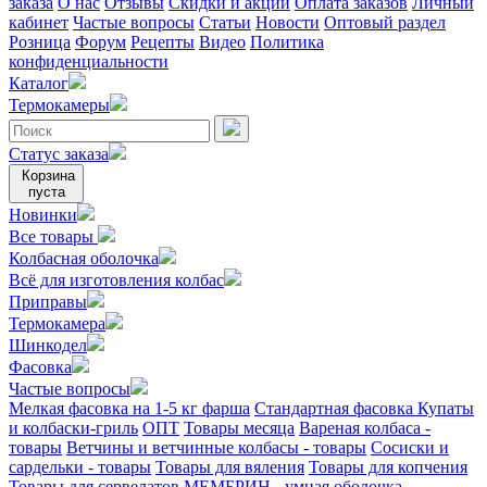
заказа
О нас
Отзывы
Скидки и акции
Оплата заказов
Личный
кабинет
Частые вопросы
Статьи
Новости
Оптовый раздел
Розница
Форум
Рецепты
Видео
Политика
конфиденциальности
Каталог
Термокамеры
Статус заказа
Корзина
пуста
Новинки
Все товары
Колбасная оболочка
Всё для изготовления колбас
Приправы
Термокамера
Шинкодел
Фасовка
Частые вопросы
Мелкая фасовка на 1-5 кг фарша
Стандартная фасовка
Купаты
и колбаски-гриль
ОПТ
Товары месяца
Вареная колбаса -
товары
Ветчины и ветчинные колбасы - товары
Сосиски и
сардельки - товары
Товары для вяления
Товары для копчения
Товары для сервелатов
МЕМБРИН - умная оболочка