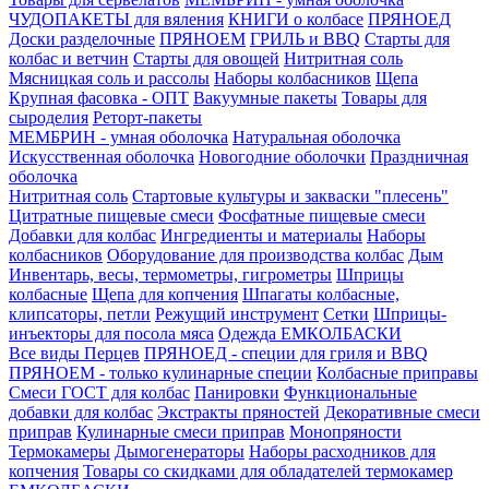
ЧУДОПАКЕТЫ для вяления
КНИГИ о колбасе
ПРЯНОЕД
Доски разделочные
ПРЯНОЕМ
ГРИЛЬ и BBQ
Старты для
колбас и ветчин
Старты для овощей
Нитритная соль
Мясницкая соль и рассолы
Наборы колбасников
Щепа
Крупная фасовка - ОПТ
Вакуумные пакеты
Товары для
сыроделия
Реторт-пакеты
МЕМБРИН - умная оболочка
Натуральная оболочка
Искусственная оболочка
Новогодние оболочки
Праздничная
оболочка
Нитритная соль
Стартовые культуры и закваски "плесень"
Цитратные пищевые смеси
Фосфатные пищевые смеси
Добавки для колбас
Ингредиенты и материалы
Наборы
колбасников
Оборудование для производства колбас
Дым
Инвентарь, весы, термометры, гигрометры
Шприцы
колбасные
Щепа для копчения
Шпагаты колбасные,
клипсаторы, петли
Режущий инструмент
Сетки
Шприцы-
инъекторы для посола мяса
Одежда ЕМКОЛБАСКИ
Все виды Перцев
ПРЯНОЕД - специи для гриля и BBQ
ПРЯНОЕМ - только кулинарные специи
Колбасные приправы
Смеси ГОСТ для колбас
Панировки
Функциональные
добавки для колбас
Экстракты пряностей
Декоративные смеси
приправ
Кулинарные смеси приправ
Монопряности
Термокамеры
Дымогенераторы
Наборы расходников для
копчения
Товары со скидками для обладателей термокамер