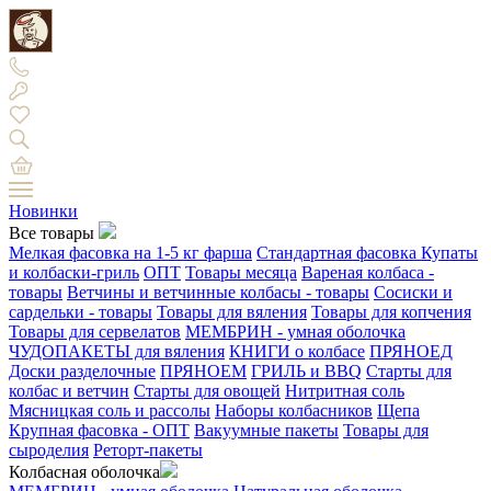
Новинки
Все товары
Мелкая фасовка на 1-5 кг фарша
Стандартная фасовка
Купаты
и колбаски-гриль
ОПТ
Товары месяца
Вареная колбаса -
товары
Ветчины и ветчинные колбасы - товары
Сосиски и
сардельки - товары
Товары для вяления
Товары для копчения
Товары для сервелатов
МЕМБРИН - умная оболочка
ЧУДОПАКЕТЫ для вяления
КНИГИ о колбасе
ПРЯНОЕД
Доски разделочные
ПРЯНОЕМ
ГРИЛЬ и BBQ
Старты для
колбас и ветчин
Старты для овощей
Нитритная соль
Мясницкая соль и рассолы
Наборы колбасников
Щепа
Крупная фасовка - ОПТ
Вакуумные пакеты
Товары для
сыроделия
Реторт-пакеты
Колбасная оболочка