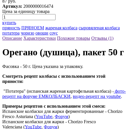
87 руб.
Артикул:
2000000016474
Цена за единицу товара
купить
пряность
ПРЯНОЕМ
жареная колбаса
сыровяленая колбаса
потатера
чоризо
овощи
соус
Описание
Характеристики
Похожие товары
Отзывы (1)
Орегано (душица), пакет 50 г
Фасовка - 50 г. Цена указана за упаковку.
Смотреть рецепт колбасы с использованием этой
пряности:
"Потатера" (испанская жареная картофельная колбаса) -
фото-
рецепт на форуме ЕМКОЛБАСКИ
,
видео-рецепт на youtube
.
Примеры рецептов с использованием этой смеси:
Испанские колбаски для жарки ферментированные - Chorizo
Fresco Аsturianа (
YouTube
,
Форум
)
Испанские колбаски для жарки - Chorizo Fresco
Valencianа (
YouTube
,
Форум
)