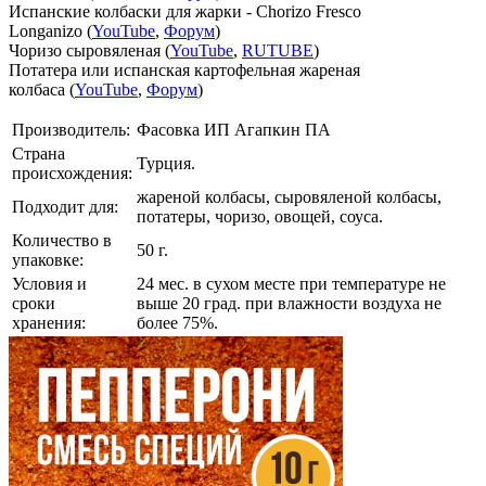
Испанские колбаски для жарки - Chorizo Fresco
Longanizо (
YouTube
,
Форум
)
Чоризо сыровяленая (
YouTube
,
RUTUBE
)
Потатера или испанская картофельная жареная
колбаса (
YouTube
,
Форум
)
Производитель:
Фасовка ИП Агапкин ПА
Страна
Турция.
происхождения:
жареной колбасы, сыровяленой колбасы,
Подходит для:
потатеры, чоризо, овощей, соуса.
Количество в
50 г.
упаковке:
Условия и
24 мес. в сухом месте при температуре не
сроки
выше 20 град. при влажности воздуха не
хранения:
более 75%.