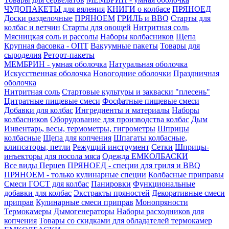
ЧУДОПАКЕТЫ для вяления
КНИГИ о колбасе
ПРЯНОЕД
Доски разделочные
ПРЯНОЕМ
ГРИЛЬ и BBQ
Старты для
колбас и ветчин
Старты для овощей
Нитритная соль
Мясницкая соль и рассолы
Наборы колбасников
Щепа
Крупная фасовка - ОПТ
Вакуумные пакеты
Товары для
сыроделия
Реторт-пакеты
МЕМБРИН - умная оболочка
Натуральная оболочка
Искусственная оболочка
Новогодние оболочки
Праздничная
оболочка
Нитритная соль
Стартовые культуры и закваски "плесень"
Цитратные пищевые смеси
Фосфатные пищевые смеси
Добавки для колбас
Ингредиенты и материалы
Наборы
колбасников
Оборудование для производства колбас
Дым
Инвентарь, весы, термометры, гигрометры
Шприцы
колбасные
Щепа для копчения
Шпагаты колбасные,
клипсаторы, петли
Режущий инструмент
Сетки
Шприцы-
инъекторы для посола мяса
Одежда ЕМКОЛБАСКИ
Все виды Перцев
ПРЯНОЕД - специи для гриля и BBQ
ПРЯНОЕМ - только кулинарные специи
Колбасные приправы
Смеси ГОСТ для колбас
Панировки
Функциональные
добавки для колбас
Экстракты пряностей
Декоративные смеси
приправ
Кулинарные смеси приправ
Монопряности
Термокамеры
Дымогенераторы
Наборы расходников для
копчения
Товары со скидками для обладателей термокамер