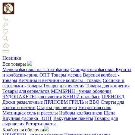
Новинки
Все товары
Мелкая фасовка на 1-5 кг фарша
Стандартная фасовка
Купаты
и колбаски-гриль
ОПТ
Товары месяца
Вареная колбаса -
товары
Ветчины и ветчинные колбасы - товары
Сосиски и
сардельки - товары
Товары для вяления
Товары для копчения
Товары для сервелатов
МЕМБРИН - умная оболочка
ЧУДОПАКЕТЫ для вяления
КНИГИ о колбасе
ПРЯНОЕД
Доски разделочные
ПРЯНОЕМ
ГРИЛЬ и BBQ
Старты для
колбас и ветчин
Старты для овощей
Нитритная соль
Мясницкая соль и рассолы
Наборы колбасников
Щепа
Крупная фасовка - ОПТ
Вакуумные пакеты
Товары для
сыроделия
Реторт-пакеты
Колбасная оболочка