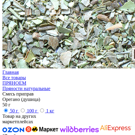
Главная
Все товары
ПРЯНОЕМ
Пряности натуральные
Смесь приправ
Орегано (душица)
50 г
50 г
100 г
1 кг
Товар на других
маркетплейсах