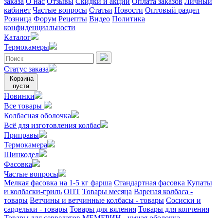
заказа
О нас
Отзывы
Скидки и акции
Оплата заказов
Личный
кабинет
Частые вопросы
Статьи
Новости
Оптовый раздел
Розница
Форум
Рецепты
Видео
Политика
конфиденциальности
Каталог
Термокамеры
Статус заказа
Корзина
пуста
Новинки
Все товары
Колбасная оболочка
Всё для изготовления колбас
Приправы
Термокамера
Шинкодел
Фасовка
Частые вопросы
Мелкая фасовка на 1-5 кг фарша
Стандартная фасовка
Купаты
и колбаски-гриль
ОПТ
Товары месяца
Вареная колбаса -
товары
Ветчины и ветчинные колбасы - товары
Сосиски и
сардельки - товары
Товары для вяления
Товары для копчения
Товары для сервелатов
МЕМБРИН - умная оболочка