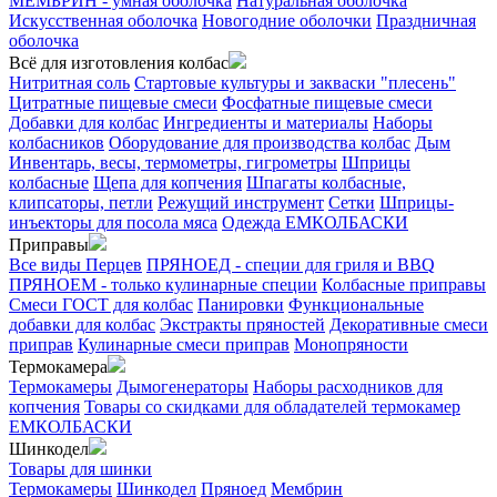
МЕМБРИН - умная оболочка
Натуральная оболочка
Искусственная оболочка
Новогодние оболочки
Праздничная
оболочка
Всё для изготовления колбас
Нитритная соль
Стартовые культуры и закваски "плесень"
Цитратные пищевые смеси
Фосфатные пищевые смеси
Добавки для колбас
Ингредиенты и материалы
Наборы
колбасников
Оборудование для производства колбас
Дым
Инвентарь, весы, термометры, гигрометры
Шприцы
колбасные
Щепа для копчения
Шпагаты колбасные,
клипсаторы, петли
Режущий инструмент
Сетки
Шприцы-
инъекторы для посола мяса
Одежда ЕМКОЛБАСКИ
Приправы
Все виды Перцев
ПРЯНОЕД - специи для гриля и BBQ
ПРЯНОЕМ - только кулинарные специи
Колбасные приправы
Смеси ГОСТ для колбас
Панировки
Функциональные
добавки для колбас
Экстракты пряностей
Декоративные смеси
приправ
Кулинарные смеси приправ
Монопряности
Термокамера
Термокамеры
Дымогенераторы
Наборы расходников для
копчения
Товары со скидками для обладателей термокамер
ЕМКОЛБАСКИ
Шинкодел
Товары для шинки
Термокамеры
Шинкодел
Пряноед
Мембрин