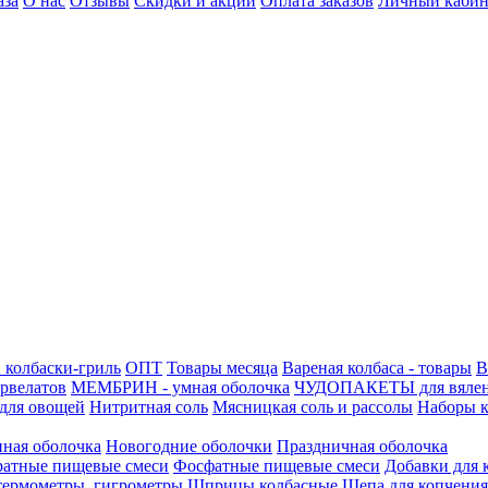
аза
О нас
Отзывы
Скидки и акции
Оплата заказов
Личный кабин
 колбаски-гриль
ОПТ
Товары месяца
Вареная колбаса - товары
В
ервелатов
МЕМБРИН - умная оболочка
ЧУДОПАКЕТЫ для вяле
для овощей
Нитритная соль
Мясницкая соль и рассолы
Наборы к
нная оболочка
Новогодние оболочки
Праздничная оболочка
атные пищевые смеси
Фосфатные пищевые смеси
Добавки для 
 термометры, гигрометры
Шприцы колбасные
Щепа для копчения