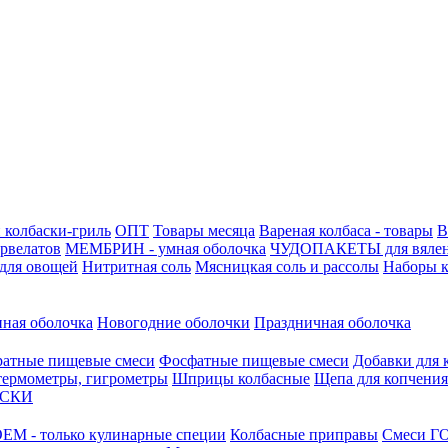
 колбаски-гриль
ОПТ
Товары месяца
Вареная колбаса - товары
В
ервелатов
МЕМБРИН - умная оболочка
ЧУДОПАКЕТЫ для вяле
для овощей
Нитритная соль
Мясницкая соль и рассолы
Наборы к
нная оболочка
Новогодние оболочки
Праздничная оболочка
атные пищевые смеси
Фосфатные пищевые смеси
Добавки для 
 термометры, гигрометры
Шприцы колбасные
Щепа для копчения
АСКИ
М - только кулинарные специи
Колбасные приправы
Смеси ГО