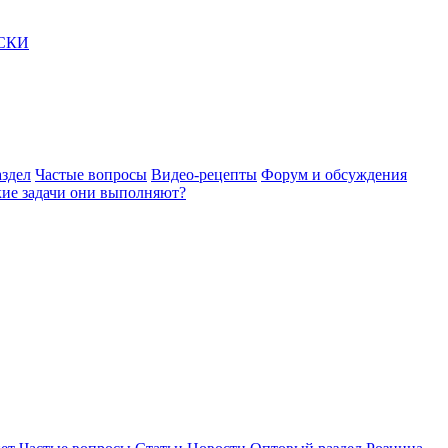
АСКИ
здел
Частые вопросы
Видео-рецепты
Форум и обсуждения
акие задачи они выполняют?