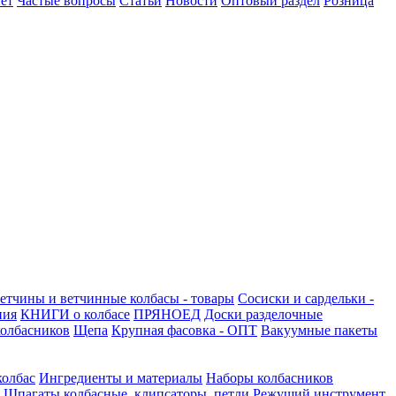
ет
Частые вопросы
Статьи
Новости
Оптовый раздел
Розница
етчины и ветчинные колбасы - товары
Сосиски и сардельки -
ния
КНИГИ о колбасе
ПРЯНОЕД
Доски разделочные
олбасников
Щепа
Крупная фасовка - ОПТ
Вакуумные пакеты
колбас
Ингредиенты и материалы
Наборы колбасников
Шпагаты колбасные, клипсаторы, петли
Режущий инструмент