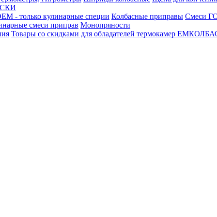
АСКИ
М - только кулинарные специи
Колбасные приправы
Смеси ГО
инарные смеси приправ
Монопряности
ния
Товары со скидками для обладателей термокамер ЕМКОЛБ