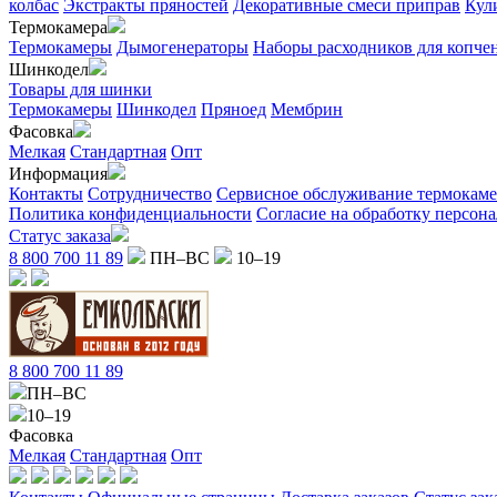
колбас
Экстракты пряностей
Декоративные смеси приправ
Кул
Термокамера
Термокамеры
Дымогенераторы
Наборы расходников для копче
Шинкодел
Товары для шинки
Термокамеры
Шинкодел
Пряноед
Мембрин
Фасовка
Мелкая
Стандартная
Опт
Информация
Контакты
Сотрудничество
Сервисное обслуживание термокам
Политика конфиденциальности
Согласие на обработку персон
Статус заказа
8 800 700 11 89
ПН–ВС
10–19
8 800 700 11 89
ПН–ВС
10–19
Фасовка
Мелкая
Стандартная
Опт