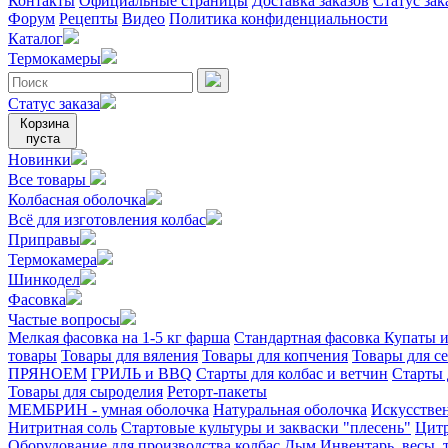
Контакты
Официальные страницы
Доставка заказов
Статус зак
Форум
Рецепты
Видео
Политика конфиденциальности
Каталог
Термокамеры
Статус заказа
Корзина
пуста
Новинки
Все товары
Колбасная оболочка
Всё для изготовления колбас
Приправы
Термокамера
Шинкодел
Фасовка
Частые вопросы
Мелкая фасовка на 1-5 кг фарша
Стандартная фасовка
Купаты и
товары
Товары для вяления
Товары для копчения
Товары для с
ПРЯНОЕМ
ГРИЛЬ и BBQ
Старты для колбас и ветчин
Старты 
Товары для сыроделия
Реторт-пакеты
МЕМБРИН - умная оболочка
Натуральная оболочка
Искусстве
Нитритная соль
Стартовые культуры и закваски "плесень"
Цитр
Оборудование для производства колбас
Дым
Инвентарь, весы,