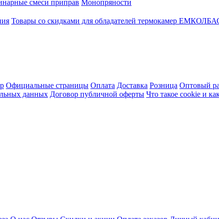
инарные смеси приправ
Монопряности
ния
Товары со скидками для обладателей термокамер ЕМКОЛБ
ер
Официальные страницы
Оплата
Доставка
Розница
Оптовый ра
альных данных
Договор публичной оферты
Что такое cookie и к