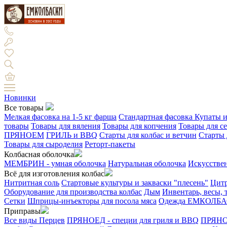
Новинки
Все товары
Мелкая фасовка на 1-5 кг фарша
Стандартная фасовка
Купаты и
товары
Товары для вяления
Товары для копчения
Товары для с
ПРЯНОЕМ
ГРИЛЬ и BBQ
Старты для колбас и ветчин
Старты 
Товары для сыроделия
Реторт-пакеты
Колбасная оболочка
МЕМБРИН - умная оболочка
Натуральная оболочка
Искусстве
Всё для изготовления колбас
Нитритная соль
Стартовые культуры и закваски "плесень"
Цитр
Оборудование для производства колбас
Дым
Инвентарь, весы,
Сетки
Шприцы-инъекторы для посола мяса
Одежда ЕМКОЛБ
Приправы
Все виды Перцев
ПРЯНОЕД - специи для гриля и BBQ
ПРЯНОЕ