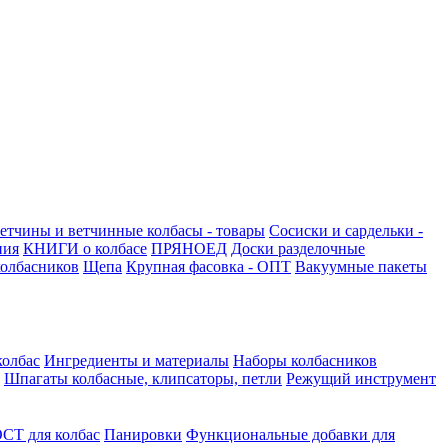
етчины и ветчинные колбасы - товары
Сосиски и сардельки -
ния
КНИГИ о колбасе
ПРЯНОЕД
Доски разделочные
олбасников
Щепа
Крупная фасовка - ОПТ
Вакуумные пакеты
колбас
Ингредиенты и материалы
Наборы колбасников
Шпагаты колбасные, клипсаторы, петли
Режущий инструмент
СТ для колбас
Панировки
Функциональные добавки для