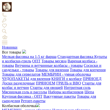
Новинки
Все товары
Мелкая фасовка на 1-5 кг фарша
Стандартная фасовка
Купаты
и колбаски-гриль
ОПТ
Товары месяца
Вареная колбаса -
товары
Ветчины и ветчинные колбасы - товары
Сосиски и
сардельки - товары
Товары для вяления
Товары для копчения
Товары для сервелатов
МЕМБРИН - умная оболочка
ЧУДОПАКЕТЫ для вяления
КНИГИ о колбасе
ПРЯНОЕД
Доски разделочные
ПРЯНОЕМ
ГРИЛЬ и BBQ
Старты для
колбас и ветчин
Старты для овощей
Нитритная соль
Мясницкая соль и рассолы
Наборы колбасников
Щепа
Крупная фасовка - ОПТ
Вакуумные пакеты
Товары для
сыроделия
Реторт-пакеты
Колбасная оболочка