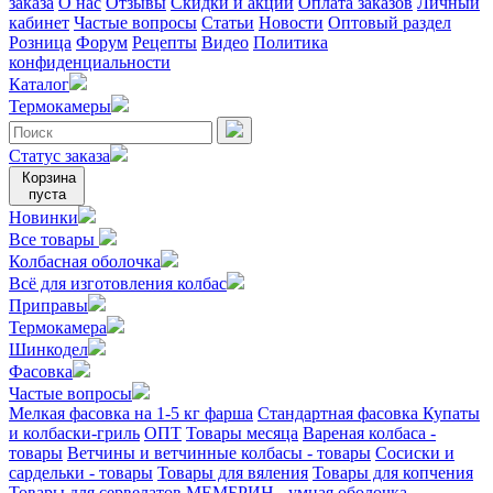
заказа
О нас
Отзывы
Скидки и акции
Оплата заказов
Личный
кабинет
Частые вопросы
Статьи
Новости
Оптовый раздел
Розница
Форум
Рецепты
Видео
Политика
конфиденциальности
Каталог
Термокамеры
Статус заказа
Корзина
пуста
Новинки
Все товары
Колбасная оболочка
Всё для изготовления колбас
Приправы
Термокамера
Шинкодел
Фасовка
Частые вопросы
Мелкая фасовка на 1-5 кг фарша
Стандартная фасовка
Купаты
и колбаски-гриль
ОПТ
Товары месяца
Вареная колбаса -
товары
Ветчины и ветчинные колбасы - товары
Сосиски и
сардельки - товары
Товары для вяления
Товары для копчения
Товары для сервелатов
МЕМБРИН - умная оболочка