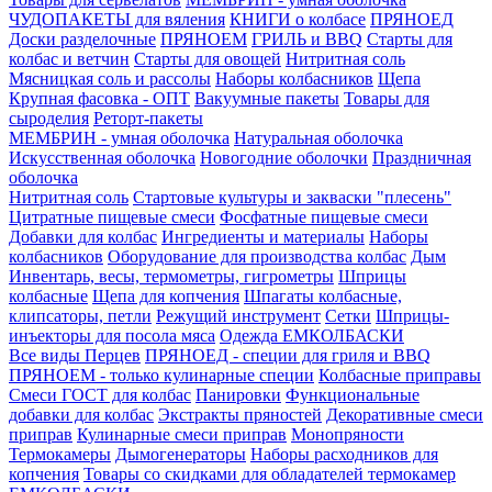
ЧУДОПАКЕТЫ для вяления
КНИГИ о колбасе
ПРЯНОЕД
Доски разделочные
ПРЯНОЕМ
ГРИЛЬ и BBQ
Старты для
колбас и ветчин
Старты для овощей
Нитритная соль
Мясницкая соль и рассолы
Наборы колбасников
Щепа
Крупная фасовка - ОПТ
Вакуумные пакеты
Товары для
сыроделия
Реторт-пакеты
МЕМБРИН - умная оболочка
Натуральная оболочка
Искусственная оболочка
Новогодние оболочки
Праздничная
оболочка
Нитритная соль
Стартовые культуры и закваски "плесень"
Цитратные пищевые смеси
Фосфатные пищевые смеси
Добавки для колбас
Ингредиенты и материалы
Наборы
колбасников
Оборудование для производства колбас
Дым
Инвентарь, весы, термометры, гигрометры
Шприцы
колбасные
Щепа для копчения
Шпагаты колбасные,
клипсаторы, петли
Режущий инструмент
Сетки
Шприцы-
инъекторы для посола мяса
Одежда ЕМКОЛБАСКИ
Все виды Перцев
ПРЯНОЕД - специи для гриля и BBQ
ПРЯНОЕМ - только кулинарные специи
Колбасные приправы
Смеси ГОСТ для колбас
Панировки
Функциональные
добавки для колбас
Экстракты пряностей
Декоративные смеси
приправ
Кулинарные смеси приправ
Монопряности
Термокамеры
Дымогенераторы
Наборы расходников для
копчения
Товары со скидками для обладателей термокамер