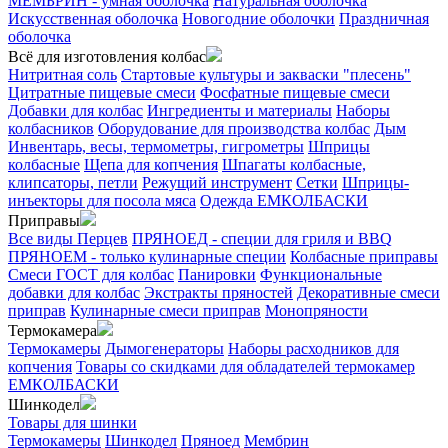
МЕМБРИН - умная оболочка
Натуральная оболочка
Искусственная оболочка
Новогодние оболочки
Праздничная
оболочка
Всё для изготовления колбас
Нитритная соль
Стартовые культуры и закваски "плесень"
Цитратные пищевые смеси
Фосфатные пищевые смеси
Добавки для колбас
Ингредиенты и материалы
Наборы
колбасников
Оборудование для производства колбас
Дым
Инвентарь, весы, термометры, гигрометры
Шприцы
колбасные
Щепа для копчения
Шпагаты колбасные,
клипсаторы, петли
Режущий инструмент
Сетки
Шприцы-
инъекторы для посола мяса
Одежда ЕМКОЛБАСКИ
Приправы
Все виды Перцев
ПРЯНОЕД - специи для гриля и BBQ
ПРЯНОЕМ - только кулинарные специи
Колбасные приправы
Смеси ГОСТ для колбас
Панировки
Функциональные
добавки для колбас
Экстракты пряностей
Декоративные смеси
приправ
Кулинарные смеси приправ
Монопряности
Термокамера
Термокамеры
Дымогенераторы
Наборы расходников для
копчения
Товары со скидками для обладателей термокамер
ЕМКОЛБАСКИ
Шинкодел
Товары для шинки
Термокамеры
Шинкодел
Пряноед
Мембрин