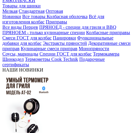
ЕМКОЛБАСКИ
Товары для шинки
Мелкая
Стандартная
Оптовая
Новинки
Все товары
Колбасная оболочка
Всё для
изготовления колбас
Приправы
Все виды Перцев
ПРЯНОЕД - специи для гриля и BBQ
ПРЯНОЕМ - только кулинарные специи
Колбасные приправы
Смеси ГОСТ для колбас
Панировки
Функциональные
добавки для колбас
Экстракты пряностей
Декоративные смеси
приправ
Кулинарные смеси приправ
Монопряности
Соусы, маринады
Специи ГОСТ для колбас
Термокамера
Шинкодел
Термометры Cook Technik
Подарочные
сертификаты
НАШИ НОВИНКИ