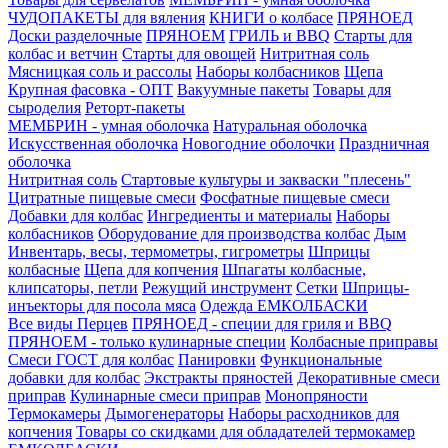
ЧУДОПАКЕТЫ для вяления
КНИГИ о колбасе
ПРЯНОЕД
Доски разделочные
ПРЯНОЕМ
ГРИЛЬ и BBQ
Старты для
колбас и ветчин
Старты для овощей
Нитритная соль
Мясницкая соль и рассолы
Наборы колбасников
Щепа
Крупная фасовка - ОПТ
Вакуумные пакеты
Товары для
сыроделия
Реторт-пакеты
МЕМБРИН - умная оболочка
Натуральная оболочка
Искусственная оболочка
Новогодние оболочки
Праздничная
оболочка
Нитритная соль
Стартовые культуры и закваски "плесень"
Цитратные пищевые смеси
Фосфатные пищевые смеси
Добавки для колбас
Ингредиенты и материалы
Наборы
колбасников
Оборудование для производства колбас
Дым
Инвентарь, весы, термометры, гигрометры
Шприцы
колбасные
Щепа для копчения
Шпагаты колбасные,
клипсаторы, петли
Режущий инструмент
Сетки
Шприцы-
инъекторы для посола мяса
Одежда ЕМКОЛБАСКИ
Все виды Перцев
ПРЯНОЕД - специи для гриля и BBQ
ПРЯНОЕМ - только кулинарные специи
Колбасные приправы
Смеси ГОСТ для колбас
Панировки
Функциональные
добавки для колбас
Экстракты пряностей
Декоративные смеси
приправ
Кулинарные смеси приправ
Монопряности
Термокамеры
Дымогенераторы
Наборы расходников для
копчения
Товары со скидками для обладателей термокамер