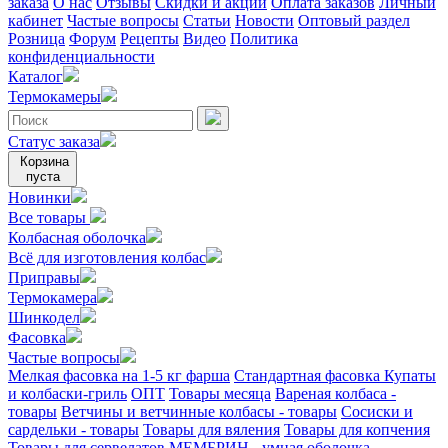
заказа
О нас
Отзывы
Скидки и акции
Оплата заказов
Личный
кабинет
Частые вопросы
Статьи
Новости
Оптовый раздел
Розница
Форум
Рецепты
Видео
Политика
конфиденциальности
Каталог
Термокамеры
Статус заказа
Корзина
пуста
Новинки
Все товары
Колбасная оболочка
Всё для изготовления колбас
Приправы
Термокамера
Шинкодел
Фасовка
Частые вопросы
Мелкая фасовка на 1-5 кг фарша
Стандартная фасовка
Купаты
и колбаски-гриль
ОПТ
Товары месяца
Вареная колбаса -
товары
Ветчины и ветчинные колбасы - товары
Сосиски и
сардельки - товары
Товары для вяления
Товары для копчения
Товары для сервелатов
МЕМБРИН - умная оболочка