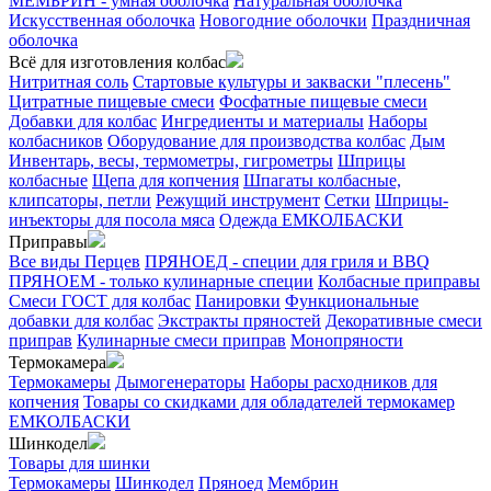
МЕМБРИН - умная оболочка
Натуральная оболочка
Искусственная оболочка
Новогодние оболочки
Праздничная
оболочка
Всё для изготовления колбас
Нитритная соль
Стартовые культуры и закваски "плесень"
Цитратные пищевые смеси
Фосфатные пищевые смеси
Добавки для колбас
Ингредиенты и материалы
Наборы
колбасников
Оборудование для производства колбас
Дым
Инвентарь, весы, термометры, гигрометры
Шприцы
колбасные
Щепа для копчения
Шпагаты колбасные,
клипсаторы, петли
Режущий инструмент
Сетки
Шприцы-
инъекторы для посола мяса
Одежда ЕМКОЛБАСКИ
Приправы
Все виды Перцев
ПРЯНОЕД - специи для гриля и BBQ
ПРЯНОЕМ - только кулинарные специи
Колбасные приправы
Смеси ГОСТ для колбас
Панировки
Функциональные
добавки для колбас
Экстракты пряностей
Декоративные смеси
приправ
Кулинарные смеси приправ
Монопряности
Термокамера
Термокамеры
Дымогенераторы
Наборы расходников для
копчения
Товары со скидками для обладателей термокамер
ЕМКОЛБАСКИ
Шинкодел
Товары для шинки
Термокамеры
Шинкодел
Пряноед
Мембрин