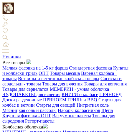
Новинки
Все товары
Мелкая фасовка на 1-5 кг фарша
Стандартная фасовка
Купаты
и колбаски-гриль
ОПТ
Товары месяца
Вареная колбаса -
товары
Ветчины и ветчинные колбасы - товары
Сосиски и
сардельки - товары
Товары для вяления
Товары для копчения
Товары для сервелатов
МЕМБРИН - умная оболочка
ЧУДОПАКЕТЫ для вяления
КНИГИ о колбасе
ПРЯНОЕД
Доски разделочные
ПРЯНОЕМ
ГРИЛЬ и BBQ
Старты для
колбас и ветчин
Старты для овощей
Нитритная соль
Мясницкая соль и рассолы
Наборы колбасников
Щепа
Крупная фасовка - ОПТ
Вакуумные пакеты
Товары для
сыроделия
Реторт-пакеты
Колбасная оболочка