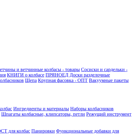
етчины и ветчинные колбасы - товары
Сосиски и сардельки -
ния
КНИГИ о колбасе
ПРЯНОЕД
Доски разделочные
олбасников
Щепа
Крупная фасовка - ОПТ
Вакуумные пакеты
колбас
Ингредиенты и материалы
Наборы колбасников
Шпагаты колбасные, клипсаторы, петли
Режущий инструмент
СТ для колбас
Панировки
Функциональные добавки для