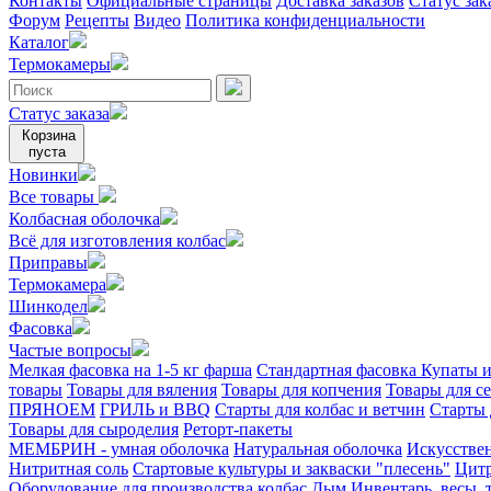
Контакты
Официальные страницы
Доставка заказов
Статус зак
Форум
Рецепты
Видео
Политика конфиденциальности
Каталог
Термокамеры
Статус заказа
Корзина
пуста
Новинки
Все товары
Колбасная оболочка
Всё для изготовления колбас
Приправы
Термокамера
Шинкодел
Фасовка
Частые вопросы
Мелкая фасовка на 1-5 кг фарша
Стандартная фасовка
Купаты и
товары
Товары для вяления
Товары для копчения
Товары для с
ПРЯНОЕМ
ГРИЛЬ и BBQ
Старты для колбас и ветчин
Старты 
Товары для сыроделия
Реторт-пакеты
МЕМБРИН - умная оболочка
Натуральная оболочка
Искусстве
Нитритная соль
Стартовые культуры и закваски "плесень"
Цитр
Оборудование для производства колбас
Дым
Инвентарь, весы,