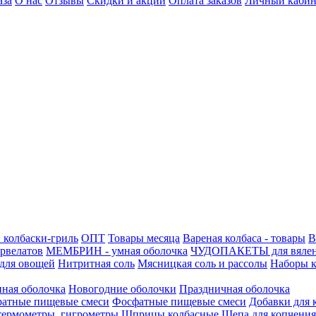
аза
О нас
Отзывы
Скидки и акции
Оплата заказов
Личный кабин
 колбаски-гриль
ОПТ
Товары месяца
Вареная колбаса - товары
В
ервелатов
МЕМБРИН - умная оболочка
ЧУДОПАКЕТЫ для вяле
для овощей
Нитритная соль
Мясницкая соль и рассолы
Наборы к
нная оболочка
Новогодние оболочки
Праздничная оболочка
атные пищевые смеси
Фосфатные пищевые смеси
Добавки для 
 термометры, гигрометры
Шприцы колбасные
Щепа для копчения