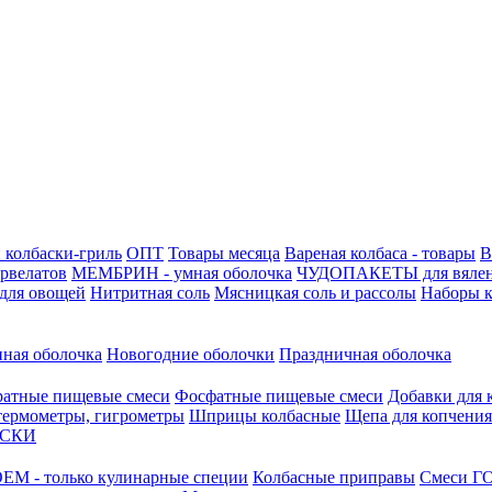
 колбаски-гриль
ОПТ
Товары месяца
Вареная колбаса - товары
В
ервелатов
МЕМБРИН - умная оболочка
ЧУДОПАКЕТЫ для вяле
для овощей
Нитритная соль
Мясницкая соль и рассолы
Наборы к
нная оболочка
Новогодние оболочки
Праздничная оболочка
атные пищевые смеси
Фосфатные пищевые смеси
Добавки для 
 термометры, гигрометры
Шприцы колбасные
Щепа для копчения
АСКИ
М - только кулинарные специи
Колбасные приправы
Смеси ГО