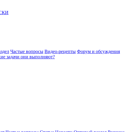
АСКИ
здел
Частые вопросы
Видео-рецепты
Форум и обсуждения
акие задачи они выполняют?