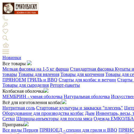
Новинки
Все товары
Мелкая фасовка на 1-5 кг фарша
Стандартная фасовка
Купаты и
товары
Товары для вяления
Товары для копчения
Товары для с
ПРЯНОЕМ
ГРИЛЬ и BBQ
Старты для колбас и ветчин
Старты 
Товары для сыроделия
Реторт-пакеты
Колбасная оболочка
МЕМБРИН - умная оболочка
Натуральная оболочка
Искусстве
Всё для изготовления колбас
Нитритная соль
Стартовые культуры и закваски "плесень"
Цитр
Оборудование для производства колбас
Дым
Инвентарь, весы,
Сетки
Шприцы-инъекторы для посола мяса
Одежда ЕМКОЛБ
Приправы
Все виды Перцев
ПРЯНОЕД - специи для гриля и BBQ
ПРЯНОЕ