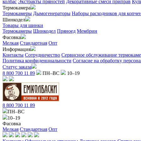
колбас
Экстракты пряностей
Декоративные смеси приправ
Кул
Термокамера
Термокамеры
Дымогенераторы
Наборы расходников для копче
Шинкодел
Товары для шинки
Термокамеры
Шинкодел
Пряноед
Мембрин
Фасовка
Мелкая
Стандартная
Опт
Информация
Контакты
Сотрудничество
Сервисное обслуживание термокам
Политика конфиденциальности
Согласие на обработку персон
Статус заказа
8 800 700 11 89
ПН–ВС
10–19
8 800 700 11 89
ПН–ВС
10–19
Фасовка
Мелкая
Стандартная
Опт