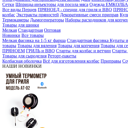
Сетки
Шприцы-инъекторы для посола мяса
Одежда ЕМКОЛБ
Все виды Перцев
ПРЯНОЕД - специи для гриля и BBQ
ПРЯНОЕ
колбас
Экстракты пряностей
Декоративные смеси приправ
Кул
Термокамеры
Дымогенераторы
Наборы расходников для копче
Товары для шинки
Мелкая
Стандартная
Оптовая
Новинки
Все товары
Мелкая фасовка на 1-5 кг фарша
Стандартная фасовка
Купаты и
товары
Товары для вяления
Товары для копчения
Товары для с
ПРЯНОЕМ
ГРИЛЬ и BBQ
Старты для колбас и ветчин
Старты 
Товары для сыроделия
Реторт-пакеты
Колбасная оболочка
Всё для изготовления колбас
Приправы
Со
НАШИ НОВИНКИ