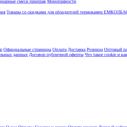
инарные смеси приправ
Монопряности
ния
Товары со скидками для обладателей термокамер ЕМКОЛБ
ер
Официальные страницы
Оплата
Доставка
Розница
Оптовый ра
альных данных
Договор публичной оферты
Что такое cookie и к