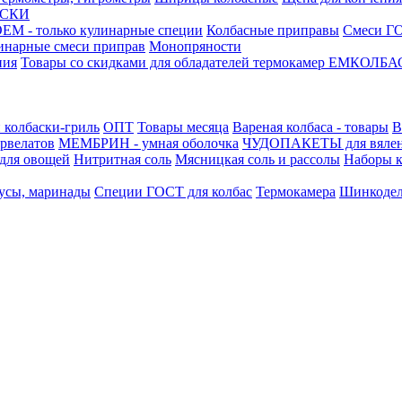
АСКИ
М - только кулинарные специи
Колбасные приправы
Смеси ГО
инарные смеси приправ
Монопряности
ния
Товары со скидками для обладателей термокамер ЕМКОЛБ
 колбаски-гриль
ОПТ
Товары месяца
Вареная колбаса - товары
В
ервелатов
МЕМБРИН - умная оболочка
ЧУДОПАКЕТЫ для вяле
для овощей
Нитритная соль
Мясницкая соль и рассолы
Наборы к
усы, маринады
Специи ГОСТ для колбас
Термокамера
Шинкоде