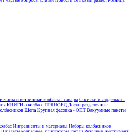
ет
Частые вопросы
Статьи
Новости
Оптовый раздел
Розница
етчины и ветчинные колбасы - товары
Сосиски и сардельки -
ния
КНИГИ о колбасе
ПРЯНОЕД
Доски разделочные
олбасников
Щепа
Крупная фасовка - ОПТ
Вакуумные пакеты
колбас
Ингредиенты и материалы
Наборы колбасников
Шпагаты колбасные, клипсаторы, петли
Режущий инструмент