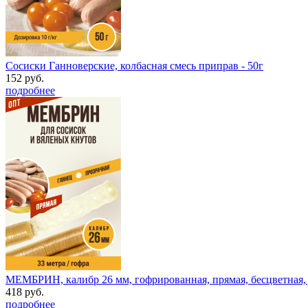
Сосиски Ганноверские, колбасная смесь приправ - 50г
152 руб.
подробнее
МЕМБРИН, калибр 26 мм, гофрированная, прямая, бесцветная, д
418 руб.
подробнее