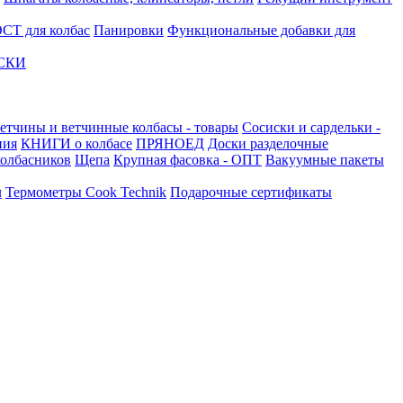
СТ для колбас
Панировки
Функциональные добавки для
АСКИ
етчины и ветчинные колбасы - товары
Сосиски и сардельки -
ния
КНИГИ о колбасе
ПРЯНОЕД
Доски разделочные
олбасников
Щепа
Крупная фасовка - ОПТ
Вакуумные пакеты
л
Термометры Cook Technik
Подарочные сертификаты