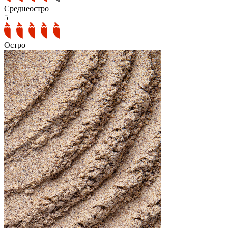
Среднеостро
5
Остро