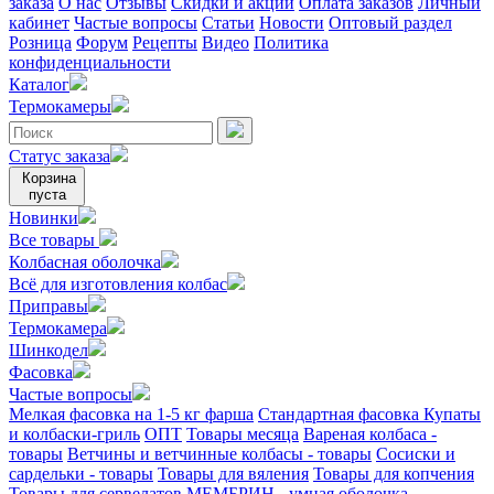
заказа
О нас
Отзывы
Скидки и акции
Оплата заказов
Личный
кабинет
Частые вопросы
Статьи
Новости
Оптовый раздел
Розница
Форум
Рецепты
Видео
Политика
конфиденциальности
Каталог
Термокамеры
Статус заказа
Корзина
пуста
Новинки
Все товары
Колбасная оболочка
Всё для изготовления колбас
Приправы
Термокамера
Шинкодел
Фасовка
Частые вопросы
Мелкая фасовка на 1-5 кг фарша
Стандартная фасовка
Купаты
и колбаски-гриль
ОПТ
Товары месяца
Вареная колбаса -
товары
Ветчины и ветчинные колбасы - товары
Сосиски и
сардельки - товары
Товары для вяления
Товары для копчения
Товары для сервелатов
МЕМБРИН - умная оболочка