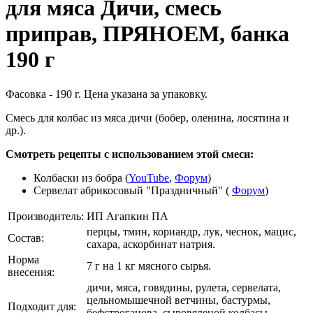
для мяса Дичи, смесь
приправ, ПРЯНОЕМ, банка
190 г
Фасовка - 190 г. Цена указана за упаковку.
Смесь для колбас из мяса дичи (бобер, оленина, лосятина и
др.).
Смотреть рецепты с использованием этой смеси:
Колбаски из бобра (
YouTube
,
Форум
)
Сервелат абрикосовый "Праздничный" (
Форум
)
Производитель:
ИП Агапкин ПА
перцы, тмин, кориандр, лук, чеснок, мацис,
Состав:
сахара, аскорбинат натрия.
Норма
7 г на 1 кг мясного сырья.
внесения:
дичи, мяса, говядины, рулета, сервелата,
цельномышечной ветчины, бастурмы,
Подходит для:
бефстроганова, сыровяленой колбасы,