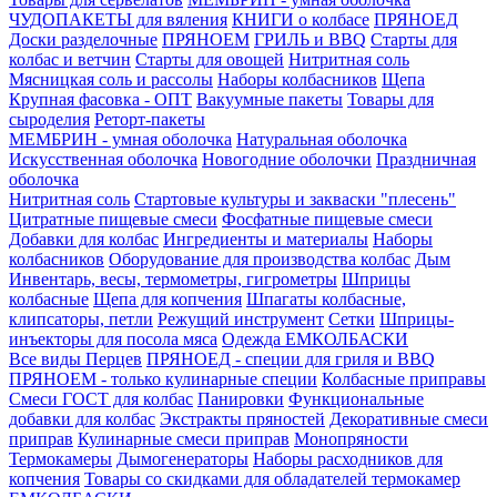
ЧУДОПАКЕТЫ для вяления
КНИГИ о колбасе
ПРЯНОЕД
Доски разделочные
ПРЯНОЕМ
ГРИЛЬ и BBQ
Старты для
колбас и ветчин
Старты для овощей
Нитритная соль
Мясницкая соль и рассолы
Наборы колбасников
Щепа
Крупная фасовка - ОПТ
Вакуумные пакеты
Товары для
сыроделия
Реторт-пакеты
МЕМБРИН - умная оболочка
Натуральная оболочка
Искусственная оболочка
Новогодние оболочки
Праздничная
оболочка
Нитритная соль
Стартовые культуры и закваски "плесень"
Цитратные пищевые смеси
Фосфатные пищевые смеси
Добавки для колбас
Ингредиенты и материалы
Наборы
колбасников
Оборудование для производства колбас
Дым
Инвентарь, весы, термометры, гигрометры
Шприцы
колбасные
Щепа для копчения
Шпагаты колбасные,
клипсаторы, петли
Режущий инструмент
Сетки
Шприцы-
инъекторы для посола мяса
Одежда ЕМКОЛБАСКИ
Все виды Перцев
ПРЯНОЕД - специи для гриля и BBQ
ПРЯНОЕМ - только кулинарные специи
Колбасные приправы
Смеси ГОСТ для колбас
Панировки
Функциональные
добавки для колбас
Экстракты пряностей
Декоративные смеси
приправ
Кулинарные смеси приправ
Монопряности
Термокамеры
Дымогенераторы
Наборы расходников для
копчения
Товары со скидками для обладателей термокамер