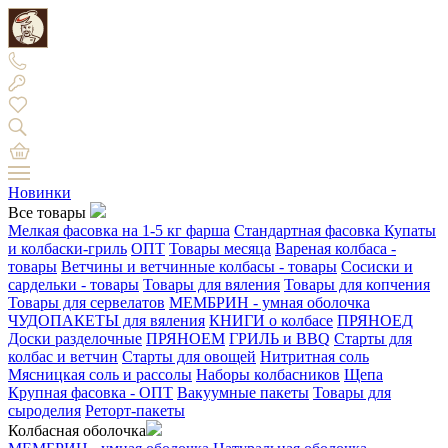
Новинки
Все товары
Мелкая фасовка на 1-5 кг фарша
Стандартная фасовка
Купаты
и колбаски-гриль
ОПТ
Товары месяца
Вареная колбаса -
товары
Ветчины и ветчинные колбасы - товары
Сосиски и
сардельки - товары
Товары для вяления
Товары для копчения
Товары для сервелатов
МЕМБРИН - умная оболочка
ЧУДОПАКЕТЫ для вяления
КНИГИ о колбасе
ПРЯНОЕД
Доски разделочные
ПРЯНОЕМ
ГРИЛЬ и BBQ
Старты для
колбас и ветчин
Старты для овощей
Нитритная соль
Мясницкая соль и рассолы
Наборы колбасников
Щепа
Крупная фасовка - ОПТ
Вакуумные пакеты
Товары для
сыроделия
Реторт-пакеты
Колбасная оболочка