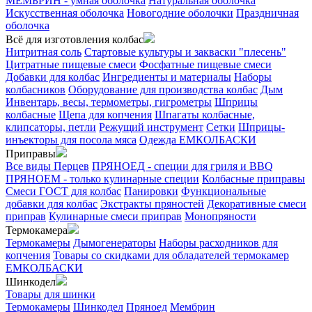
МЕМБРИН - умная оболочка
Натуральная оболочка
Искусственная оболочка
Новогодние оболочки
Праздничная
оболочка
Всё для изготовления колбас
Нитритная соль
Стартовые культуры и закваски "плесень"
Цитратные пищевые смеси
Фосфатные пищевые смеси
Добавки для колбас
Ингредиенты и материалы
Наборы
колбасников
Оборудование для производства колбас
Дым
Инвентарь, весы, термометры, гигрометры
Шприцы
колбасные
Щепа для копчения
Шпагаты колбасные,
клипсаторы, петли
Режущий инструмент
Сетки
Шприцы-
инъекторы для посола мяса
Одежда ЕМКОЛБАСКИ
Приправы
Все виды Перцев
ПРЯНОЕД - специи для гриля и BBQ
ПРЯНОЕМ - только кулинарные специи
Колбасные приправы
Смеси ГОСТ для колбас
Панировки
Функциональные
добавки для колбас
Экстракты пряностей
Декоративные смеси
приправ
Кулинарные смеси приправ
Монопряности
Термокамера
Термокамеры
Дымогенераторы
Наборы расходников для
копчения
Товары со скидками для обладателей термокамер
ЕМКОЛБАСКИ
Шинкодел
Товары для шинки
Термокамеры
Шинкодел
Пряноед
Мембрин