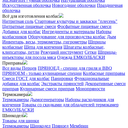
МЕМБРИН - умная оболочка
Натуральная оболочка
Искусственная оболочка
Новогодние оболочки
Праздничная
оболочка
Всё для изготовления колбас
Нитритная соль
Стартовые культуры и закваски "плесень"
Цитратные пищевые смеси
Фосфатные пищевые смеси
Добавки для колбас
Ингредиенты и материалы
Наборы
колбасников
Оборудование для производства колбас
Дым
Инвентарь, весы, термометры, гигрометры
Шприцы
колбасные
Щепа для копчения
Шпагаты колбасные,
клипсаторы, петли
Режущий инструмент
Сетки
Шприцы-
инъекторы для посола мяса
Одежда ЕМКОЛБАСКИ
Приправы
Все виды Перцев
ПРЯНОЕД - специи для гриля и BBQ
ПРЯНОЕМ - только кулинарные специи
Колбасные приправы
Смеси ГОСТ для колбас
Панировки
Функциональные
добавки для колбас
Экстракты пряностей
Декоративные смеси
приправ
Кулинарные смеси приправ
Монопряности
Термокамера
Термокамеры
Дымогенераторы
Наборы расходников для
копчения
Товары со скидками для обладателей термокамер
ЕМКОЛБАСКИ
Шинкодел
Товары для шинки
Термокамеры
Шинкодел
Пряноед
Мембрин