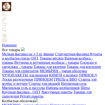
Новинки
Все товары
Мелкая фасовка на 1-5 кг фарша
Стандартная фасовка
Купаты
и колбаски-гриль
ОПТ
Товары месяца
Вареная колбаса -
товары
Ветчины и ветчинные колбасы - товары
Сосиски и
сардельки - товары
Товары для вяления
Товары для копчения
Товары для сервелатов
МЕМБРИН - умная оболочка
ЧУДОПАКЕТЫ для вяления
КНИГИ о колбасе
ПРЯНОЕД
Доски разделочные
ПРЯНОЕМ
ГРИЛЬ и BBQ
Старты для
колбас и ветчин
Старты для овощей
Нитритная соль
Мясницкая соль и рассолы
Наборы колбасников
Щепа
Крупная фасовка - ОПТ
Вакуумные пакеты
Товары для
сыроделия
Реторт-пакеты
Колбасная оболочка