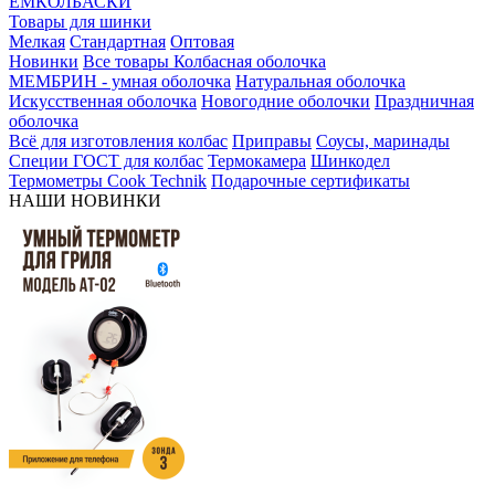
ЕМКОЛБАСКИ
Товары для шинки
Мелкая
Стандартная
Оптовая
Новинки
Все товары
Колбасная оболочка
МЕМБРИН - умная оболочка
Натуральная оболочка
Искусственная оболочка
Новогодние оболочки
Праздничная
оболочка
Всё для изготовления колбас
Приправы
Соусы, маринады
Специи ГОСТ для колбас
Термокамера
Шинкодел
Термометры Cook Technik
Подарочные сертификаты
НАШИ НОВИНКИ