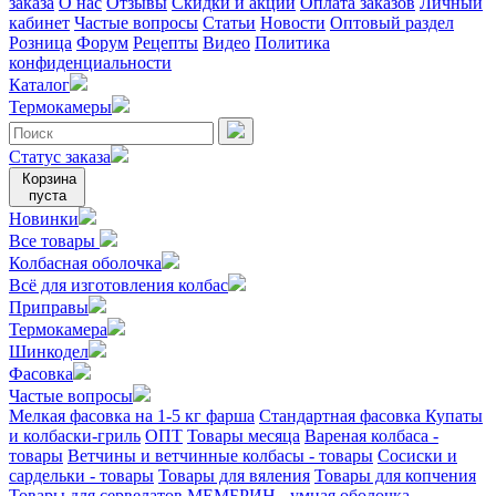
заказа
О нас
Отзывы
Скидки и акции
Оплата заказов
Личный
кабинет
Частые вопросы
Статьи
Новости
Оптовый раздел
Розница
Форум
Рецепты
Видео
Политика
конфиденциальности
Каталог
Термокамеры
Статус заказа
Корзина
пуста
Новинки
Все товары
Колбасная оболочка
Всё для изготовления колбас
Приправы
Термокамера
Шинкодел
Фасовка
Частые вопросы
Мелкая фасовка на 1-5 кг фарша
Стандартная фасовка
Купаты
и колбаски-гриль
ОПТ
Товары месяца
Вареная колбаса -
товары
Ветчины и ветчинные колбасы - товары
Сосиски и
сардельки - товары
Товары для вяления
Товары для копчения
Товары для сервелатов
МЕМБРИН - умная оболочка