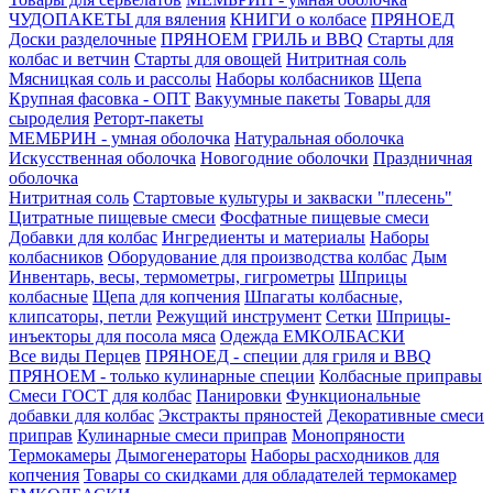
ЧУДОПАКЕТЫ для вяления
КНИГИ о колбасе
ПРЯНОЕД
Доски разделочные
ПРЯНОЕМ
ГРИЛЬ и BBQ
Старты для
колбас и ветчин
Старты для овощей
Нитритная соль
Мясницкая соль и рассолы
Наборы колбасников
Щепа
Крупная фасовка - ОПТ
Вакуумные пакеты
Товары для
сыроделия
Реторт-пакеты
МЕМБРИН - умная оболочка
Натуральная оболочка
Искусственная оболочка
Новогодние оболочки
Праздничная
оболочка
Нитритная соль
Стартовые культуры и закваски "плесень"
Цитратные пищевые смеси
Фосфатные пищевые смеси
Добавки для колбас
Ингредиенты и материалы
Наборы
колбасников
Оборудование для производства колбас
Дым
Инвентарь, весы, термометры, гигрометры
Шприцы
колбасные
Щепа для копчения
Шпагаты колбасные,
клипсаторы, петли
Режущий инструмент
Сетки
Шприцы-
инъекторы для посола мяса
Одежда ЕМКОЛБАСКИ
Все виды Перцев
ПРЯНОЕД - специи для гриля и BBQ
ПРЯНОЕМ - только кулинарные специи
Колбасные приправы
Смеси ГОСТ для колбас
Панировки
Функциональные
добавки для колбас
Экстракты пряностей
Декоративные смеси
приправ
Кулинарные смеси приправ
Монопряности
Термокамеры
Дымогенераторы
Наборы расходников для
копчения
Товары со скидками для обладателей термокамер