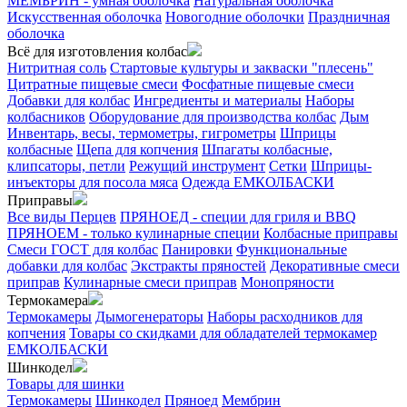
МЕМБРИН - умная оболочка
Натуральная оболочка
Искусственная оболочка
Новогодние оболочки
Праздничная
оболочка
Всё для изготовления колбас
Нитритная соль
Стартовые культуры и закваски "плесень"
Цитратные пищевые смеси
Фосфатные пищевые смеси
Добавки для колбас
Ингредиенты и материалы
Наборы
колбасников
Оборудование для производства колбас
Дым
Инвентарь, весы, термометры, гигрометры
Шприцы
колбасные
Щепа для копчения
Шпагаты колбасные,
клипсаторы, петли
Режущий инструмент
Сетки
Шприцы-
инъекторы для посола мяса
Одежда ЕМКОЛБАСКИ
Приправы
Все виды Перцев
ПРЯНОЕД - специи для гриля и BBQ
ПРЯНОЕМ - только кулинарные специи
Колбасные приправы
Смеси ГОСТ для колбас
Панировки
Функциональные
добавки для колбас
Экстракты пряностей
Декоративные смеси
приправ
Кулинарные смеси приправ
Монопряности
Термокамера
Термокамеры
Дымогенераторы
Наборы расходников для
копчения
Товары со скидками для обладателей термокамер
ЕМКОЛБАСКИ
Шинкодел
Товары для шинки
Термокамеры
Шинкодел
Пряноед
Мембрин