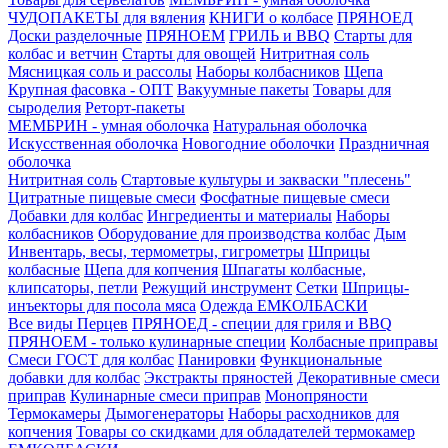
ЧУДОПАКЕТЫ для вяления
КНИГИ о колбасе
ПРЯНОЕД
Доски разделочные
ПРЯНОЕМ
ГРИЛЬ и BBQ
Старты для
колбас и ветчин
Старты для овощей
Нитритная соль
Мясницкая соль и рассолы
Наборы колбасников
Щепа
Крупная фасовка - ОПТ
Вакуумные пакеты
Товары для
сыроделия
Реторт-пакеты
МЕМБРИН - умная оболочка
Натуральная оболочка
Искусственная оболочка
Новогодние оболочки
Праздничная
оболочка
Нитритная соль
Стартовые культуры и закваски "плесень"
Цитратные пищевые смеси
Фосфатные пищевые смеси
Добавки для колбас
Ингредиенты и материалы
Наборы
колбасников
Оборудование для производства колбас
Дым
Инвентарь, весы, термометры, гигрометры
Шприцы
колбасные
Щепа для копчения
Шпагаты колбасные,
клипсаторы, петли
Режущий инструмент
Сетки
Шприцы-
инъекторы для посола мяса
Одежда ЕМКОЛБАСКИ
Все виды Перцев
ПРЯНОЕД - специи для гриля и BBQ
ПРЯНОЕМ - только кулинарные специи
Колбасные приправы
Смеси ГОСТ для колбас
Панировки
Функциональные
добавки для колбас
Экстракты пряностей
Декоративные смеси
приправ
Кулинарные смеси приправ
Монопряности
Термокамеры
Дымогенераторы
Наборы расходников для
копчения
Товары со скидками для обладателей термокамер