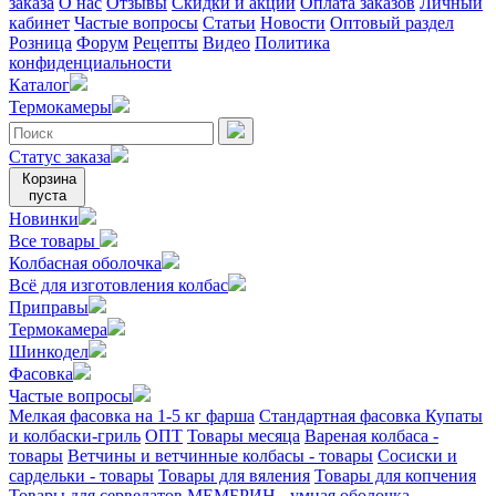
заказа
О нас
Отзывы
Скидки и акции
Оплата заказов
Личный
кабинет
Частые вопросы
Статьи
Новости
Оптовый раздел
Розница
Форум
Рецепты
Видео
Политика
конфиденциальности
Каталог
Термокамеры
Статус заказа
Корзина
пуста
Новинки
Все товары
Колбасная оболочка
Всё для изготовления колбас
Приправы
Термокамера
Шинкодел
Фасовка
Частые вопросы
Мелкая фасовка на 1-5 кг фарша
Стандартная фасовка
Купаты
и колбаски-гриль
ОПТ
Товары месяца
Вареная колбаса -
товары
Ветчины и ветчинные колбасы - товары
Сосиски и
сардельки - товары
Товары для вяления
Товары для копчения
Товары для сервелатов
МЕМБРИН - умная оболочка