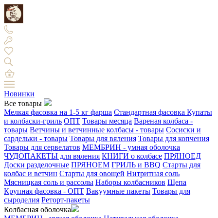
Новинки
Все товары
Мелкая фасовка на 1-5 кг фарша
Стандартная фасовка
Купаты
и колбаски-гриль
ОПТ
Товары месяца
Вареная колбаса -
товары
Ветчины и ветчинные колбасы - товары
Сосиски и
сардельки - товары
Товары для вяления
Товары для копчения
Товары для сервелатов
МЕМБРИН - умная оболочка
ЧУДОПАКЕТЫ для вяления
КНИГИ о колбасе
ПРЯНОЕД
Доски разделочные
ПРЯНОЕМ
ГРИЛЬ и BBQ
Старты для
колбас и ветчин
Старты для овощей
Нитритная соль
Мясницкая соль и рассолы
Наборы колбасников
Щепа
Крупная фасовка - ОПТ
Вакуумные пакеты
Товары для
сыроделия
Реторт-пакеты
Колбасная оболочка