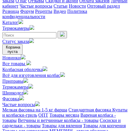
заказа
О нас
Отзывы
Скидки и акции
Оплата заказов
Личный
кабинет
Частые вопросы
Статьи
Новости
Оптовый раздел
Розница
Форум
Рецепты
Видео
Политика
конфиденциальности
Каталог
Термокамеры
Статус заказа
Корзина
пуста
Новинки
Все товары
Колбасная оболочка
Всё для изготовления колбас
Приправы
Термокамера
Шинкодел
Фасовка
Частые вопросы
Мелкая фасовка на 1-5 кг фарша
Стандартная фасовка
Купаты
и колбаски-гриль
ОПТ
Товары месяца
Вареная колбаса -
товары
Ветчины и ветчинные колбасы - товары
Сосиски и
сардельки - товары
Товары для вяления
Товары для копчения
Товары для сервелатов
МЕМБРИН - умная оболочка