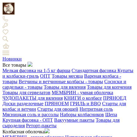
Новинки
Все товары
Мелкая фасовка на 1-5 кг фарша
Стандартная фасовка
Купаты
и колбаски-гриль
ОПТ
Товары месяца
Вареная колбаса -
товары
Ветчины и ветчинные колбасы - товары
Сосиски и
сардельки - товары
Товары для вяления
Товары для копчения
Товары для сервелатов
МЕМБРИН - умная оболочка
ЧУДОПАКЕТЫ для вяления
КНИГИ о колбасе
ПРЯНОЕД
Доски разделочные
ПРЯНОЕМ
ГРИЛЬ и BBQ
Старты для
колбас и ветчин
Старты для овощей
Нитритная соль
Мясницкая соль и рассолы
Наборы колбасников
Щепа
Крупная фасовка - ОПТ
Вакуумные пакеты
Товары для
сыроделия
Реторт-пакеты
Колбасная оболочка