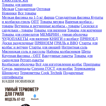
ЕМКОЛБАСКИ
Товары для шинки
Мелкая
Стандартная
Оптовая
Новинки
Все товары
Мелкая фасовка на 1-5 кг фарша
Стандартная фасовка
Купаты
и колбаски-гриль
ОПТ
Товары месяца
Вареная колбаса -
товары
Ветчины и ветчинные колбасы - товары
Сосиски и
сардельки - товары
Товары для вяления
Товары для копчения
Товары для сервелатов
МЕМБРИН - умная оболочка
ЧУДОПАКЕТЫ для вяления
КНИГИ о колбасе
ПРЯНОЕД
Доски разделочные
ПРЯНОЕМ
ГРИЛЬ и BBQ
Старты для
колбас и ветчин
Старты для овощей
Нитритная соль
Мясницкая соль и рассолы
Наборы колбасников
Щепа
Крупная фасовка - ОПТ
Вакуумные пакеты
Товары для
сыроделия
Реторт-пакеты
Колбасная оболочка
Всё для изготовления колбас
Приправы
Соусы, маринады
Специи ГОСТ для колбас
Термокамера
Шинкодел
Термометры Cook Technik
Подарочные
сертификаты
НАШИ НОВИНКИ