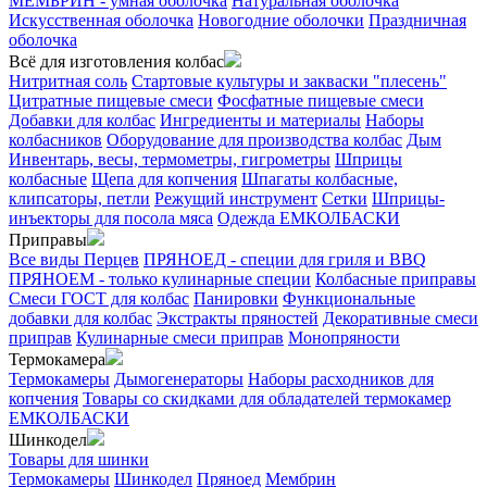
МЕМБРИН - умная оболочка
Натуральная оболочка
Искусственная оболочка
Новогодние оболочки
Праздничная
оболочка
Всё для изготовления колбас
Нитритная соль
Стартовые культуры и закваски "плесень"
Цитратные пищевые смеси
Фосфатные пищевые смеси
Добавки для колбас
Ингредиенты и материалы
Наборы
колбасников
Оборудование для производства колбас
Дым
Инвентарь, весы, термометры, гигрометры
Шприцы
колбасные
Щепа для копчения
Шпагаты колбасные,
клипсаторы, петли
Режущий инструмент
Сетки
Шприцы-
инъекторы для посола мяса
Одежда ЕМКОЛБАСКИ
Приправы
Все виды Перцев
ПРЯНОЕД - специи для гриля и BBQ
ПРЯНОЕМ - только кулинарные специи
Колбасные приправы
Смеси ГОСТ для колбас
Панировки
Функциональные
добавки для колбас
Экстракты пряностей
Декоративные смеси
приправ
Кулинарные смеси приправ
Монопряности
Термокамера
Термокамеры
Дымогенераторы
Наборы расходников для
копчения
Товары со скидками для обладателей термокамер
ЕМКОЛБАСКИ
Шинкодел
Товары для шинки
Термокамеры
Шинкодел
Пряноед
Мембрин