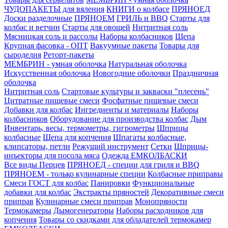
ЧУДОПАКЕТЫ для вяления
КНИГИ о колбасе
ПРЯНОЕД
Доски разделочные
ПРЯНОЕМ
ГРИЛЬ и BBQ
Старты для
колбас и ветчин
Старты для овощей
Нитритная соль
Мясницкая соль и рассолы
Наборы колбасников
Щепа
Крупная фасовка - ОПТ
Вакуумные пакеты
Товары для
сыроделия
Реторт-пакеты
МЕМБРИН - умная оболочка
Натуральная оболочка
Искусственная оболочка
Новогодние оболочки
Праздничная
оболочка
Нитритная соль
Стартовые культуры и закваски "плесень"
Цитратные пищевые смеси
Фосфатные пищевые смеси
Добавки для колбас
Ингредиенты и материалы
Наборы
колбасников
Оборудование для производства колбас
Дым
Инвентарь, весы, термометры, гигрометры
Шприцы
колбасные
Щепа для копчения
Шпагаты колбасные,
клипсаторы, петли
Режущий инструмент
Сетки
Шприцы-
инъекторы для посола мяса
Одежда ЕМКОЛБАСКИ
Все виды Перцев
ПРЯНОЕД - специи для гриля и BBQ
ПРЯНОЕМ - только кулинарные специи
Колбасные приправы
Смеси ГОСТ для колбас
Панировки
Функциональные
добавки для колбас
Экстракты пряностей
Декоративные смеси
приправ
Кулинарные смеси приправ
Монопряности
Термокамеры
Дымогенераторы
Наборы расходников для
копчения
Товары со скидками для обладателей термокамер