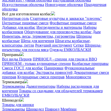
МЕМБРИН - умная оболочка
Натуральная оболочка
Искусственная оболочка
Новогодние оболочки
Праздничная
оболочка
Всё для изготовления колбас
Нитритная соль
Стартовые культуры и закваски "плесень"
Цитратные пищевые смеси
Фосфатные пищевые смеси
Добавки для колбас
Ингредиенты и материалы
Наборы
колбасников
Оборудование для производства колбас
Дым
Инвентарь, весы, термометры, гигрометры
Шприцы
колбасные
Щепа для копчения
Шпагаты колбасные,
клипсаторы, петли
Режущий инструмент
Сетки
Шприцы-
инъекторы для посола мяса
Одежда ЕМКОЛБАСКИ
Приправы
Все виды Перцев
ПРЯНОЕД - специи для гриля и BBQ
ПРЯНОЕМ - только кулинарные специи
Колбасные приправы
Смеси ГОСТ для колбас
Панировки
Функциональные
добавки для колбас
Экстракты пряностей
Декоративные смеси
приправ
Кулинарные смеси приправ
Монопряности
Термокамера
Термокамеры
Дымогенераторы
Наборы расходников для
копчения
Товары со скидками для обладателей термокамер
ЕМКОЛБАСКИ
Шинкодел
Товары для шинки
Термокамеры
Шинкодел
Пряноед
Мембрин