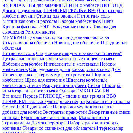
ЧУДОПАКЕТЫ для вяления
КНИГИ о колбасе
ПРЯНОЕД
Доски разделочные
ПРЯНОЕМ
ГРИЛЬ и BBQ
Старты для
колбас и ветчин
Старты для овощей
Нитритная соль
Мясницкая соль и рассолы
Наборы колбасников
Щепа
Крупная фасовка - ОПТ
Вакуумные пакеты
Товары для
сыроделия
Реторт-пакеты
МЕМБРИН - умная оболочка
Натуральная оболочка
Искусственная оболочка
Новогодние оболочки
Праздничная
оболочка
Нитритная соль
Стартовые культуры и закваски "плесень"
Цитратные пищевые смеси
Фосфатные пищевые смеси
Добавки для колбас
Ингредиенты и материалы
Наборы
колбасников
Оборудование для производства колбас
Дым
Инвентарь, весы, термометры, гигрометры
Шприцы
колбасные
Щепа для копчения
Шпагаты колбасные,
клипсаторы, петли
Режущий инструмент
Сетки
Шприцы-
инъекторы для посола мяса
Одежда ЕМКОЛБАСКИ
Все виды Перцев
ПРЯНОЕД - специи для гриля и BBQ
ПРЯНОЕМ - только кулинарные специи
Колбасные приправы
Смеси ГОСТ для колбас
Панировки
Функциональные
добавки для колбас
Экстракты пряностей
Декоративные смеси
приправ
Кулинарные смеси приправ
Монопряности
Термокамеры
Дымогенераторы
Наборы расходников для
копчения
Товары со скидками для обладателей термокамер