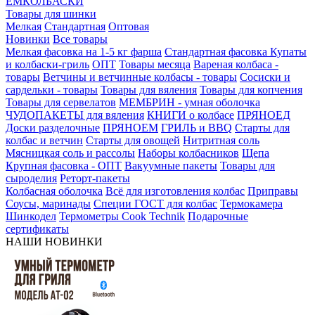
ЕМКОЛБАСКИ
Товары для шинки
Мелкая
Стандартная
Оптовая
Новинки
Все товары
Мелкая фасовка на 1-5 кг фарша
Стандартная фасовка
Купаты
и колбаски-гриль
ОПТ
Товары месяца
Вареная колбаса -
товары
Ветчины и ветчинные колбасы - товары
Сосиски и
сардельки - товары
Товары для вяления
Товары для копчения
Товары для сервелатов
МЕМБРИН - умная оболочка
ЧУДОПАКЕТЫ для вяления
КНИГИ о колбасе
ПРЯНОЕД
Доски разделочные
ПРЯНОЕМ
ГРИЛЬ и BBQ
Старты для
колбас и ветчин
Старты для овощей
Нитритная соль
Мясницкая соль и рассолы
Наборы колбасников
Щепа
Крупная фасовка - ОПТ
Вакуумные пакеты
Товары для
сыроделия
Реторт-пакеты
Колбасная оболочка
Всё для изготовления колбас
Приправы
Соусы, маринады
Специи ГОСТ для колбас
Термокамера
Шинкодел
Термометры Cook Technik
Подарочные
сертификаты
НАШИ НОВИНКИ