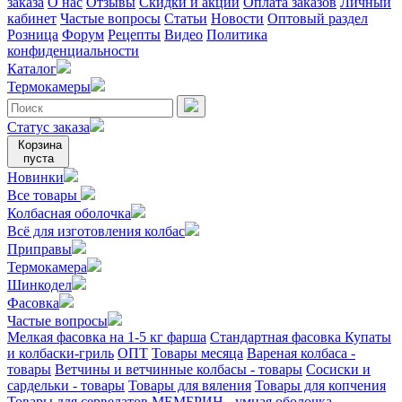
заказа
О нас
Отзывы
Скидки и акции
Оплата заказов
Личный
кабинет
Частые вопросы
Статьи
Новости
Оптовый раздел
Розница
Форум
Рецепты
Видео
Политика
конфиденциальности
Каталог
Термокамеры
Статус заказа
Корзина
пуста
Новинки
Все товары
Колбасная оболочка
Всё для изготовления колбас
Приправы
Термокамера
Шинкодел
Фасовка
Частые вопросы
Мелкая фасовка на 1-5 кг фарша
Стандартная фасовка
Купаты
и колбаски-гриль
ОПТ
Товары месяца
Вареная колбаса -
товары
Ветчины и ветчинные колбасы - товары
Сосиски и
сардельки - товары
Товары для вяления
Товары для копчения
Товары для сервелатов
МЕМБРИН - умная оболочка