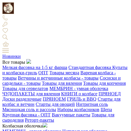
Новинки
Все товары
Мелкая фасовка на 1-5 кг фарша
Стандартная фасовка
Купаты
и колбаски-гриль
ОПТ
Товары месяца
Вареная колбаса -
товары
Ветчины и ветчинные колбасы - товары
Сосиски и
сардельки - товары
Товары для вяления
Товары для копчения
Товары для сервелатов
МЕМБРИН - умная оболочка
ЧУДОПАКЕТЫ для вяления
КНИГИ о колбасе
ПРЯНОЕД
Доски разделочные
ПРЯНОЕМ
ГРИЛЬ и BBQ
Старты для
колбас и ветчин
Старты для овощей
Нитритная соль
Мясницкая соль и рассолы
Наборы колбасников
Щепа
Крупная фасовка - ОПТ
Вакуумные пакеты
Товары для
сыроделия
Реторт-пакеты
Колбасная оболочка