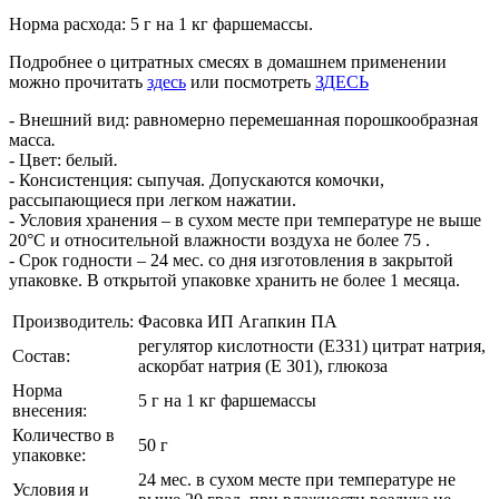
Норма расхода: 5 г на 1 кг фаршемассы.
Подробнее о цитратных смесях в домашнем применении
можно прочитать
здесь
или посмотреть
ЗДЕСЬ
- Внешний вид: равномерно перемешанная порошкообразная
масса
.
- Цвет: белый
.
- Консистенция: сыпучая. Допускаются комочки,
рассыпающиеся при легком нажатии.
- Условия хранения – в сухом месте при температуре не выше
20°С и относительной влажности воздуха не более 75 .
- Срок годности – 24 мес. со дня изготовления в закрытой
упаковке. В открытой упаковке хранить не более 1 месяца.
Производитель:
Фасовка ИП Агапкин ПА
регулятор кислотности (Е331) цитрат натрия,
Состав:
аскорбат натрия (Е 301), глюкоза
Норма
5 г на 1 кг фаршемассы
внесения:
Количество в
50 г
упаковке:
24 мес. в сухом месте при температуре не
Условия и