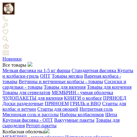
Новинки
Все товары
Мелкая фасовка на 1-5 кг фарша
Стандартная фасовка
Купаты
и колбаски-гриль
ОПТ
Товары месяца
Вареная колбаса -
товары
Ветчины и ветчинные колбасы - товары
Сосиски и
сардельки - товары
Товары для вяления
Товары для копчения
Товары для сервелатов
МЕМБРИН - умная оболочка
ЧУДОПАКЕТЫ для вяления
КНИГИ о колбасе
ПРЯНОЕД
Доски разделочные
ПРЯНОЕМ
ГРИЛЬ и BBQ
Старты для
колбас и ветчин
Старты для овощей
Нитритная соль
Мясницкая соль и рассолы
Наборы колбасников
Щепа
Крупная фасовка - ОПТ
Вакуумные пакеты
Товары для
сыроделия
Реторт-пакеты
Колбасная оболочка