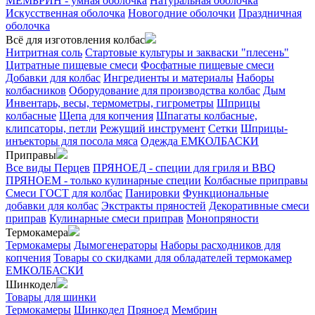
МЕМБРИН - умная оболочка
Натуральная оболочка
Искусственная оболочка
Новогодние оболочки
Праздничная
оболочка
Всё для изготовления колбас
Нитритная соль
Стартовые культуры и закваски "плесень"
Цитратные пищевые смеси
Фосфатные пищевые смеси
Добавки для колбас
Ингредиенты и материалы
Наборы
колбасников
Оборудование для производства колбас
Дым
Инвентарь, весы, термометры, гигрометры
Шприцы
колбасные
Щепа для копчения
Шпагаты колбасные,
клипсаторы, петли
Режущий инструмент
Сетки
Шприцы-
инъекторы для посола мяса
Одежда ЕМКОЛБАСКИ
Приправы
Все виды Перцев
ПРЯНОЕД - специи для гриля и BBQ
ПРЯНОЕМ - только кулинарные специи
Колбасные приправы
Смеси ГОСТ для колбас
Панировки
Функциональные
добавки для колбас
Экстракты пряностей
Декоративные смеси
приправ
Кулинарные смеси приправ
Монопряности
Термокамера
Термокамеры
Дымогенераторы
Наборы расходников для
копчения
Товары со скидками для обладателей термокамер
ЕМКОЛБАСКИ
Шинкодел
Товары для шинки
Термокамеры
Шинкодел
Пряноед
Мембрин