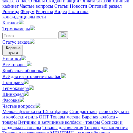
заказа
О нас
Отзывы
Скидки и акции
Оплата заказов
Личный
кабинет
Частые вопросы
Статьи
Новости
Оптовый раздел
Розница
Форум
Рецепты
Видео
Политика
конфиденциальности
Каталог
Термокамеры
Статус заказа
Корзина
пуста
Новинки
Все товары
Колбасная оболочка
Всё для изготовления колбас
Приправы
Термокамера
Шинкодел
Фасовка
Частые вопросы
Мелкая фасовка на 1-5 кг фарша
Стандартная фасовка
Купаты
и колбаски-гриль
ОПТ
Товары месяца
Вареная колбаса -
товары
Ветчины и ветчинные колбасы - товары
Сосиски и
сардельки - товары
Товары для вяления
Товары для копчения
Товары для сервелатов
МЕМБРИН - умная оболочка