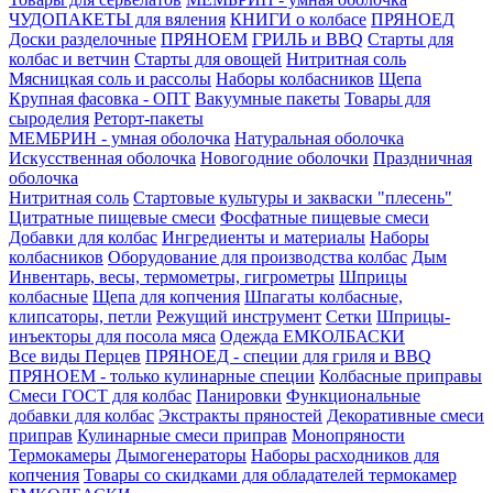
ЧУДОПАКЕТЫ для вяления
КНИГИ о колбасе
ПРЯНОЕД
Доски разделочные
ПРЯНОЕМ
ГРИЛЬ и BBQ
Старты для
колбас и ветчин
Старты для овощей
Нитритная соль
Мясницкая соль и рассолы
Наборы колбасников
Щепа
Крупная фасовка - ОПТ
Вакуумные пакеты
Товары для
сыроделия
Реторт-пакеты
МЕМБРИН - умная оболочка
Натуральная оболочка
Искусственная оболочка
Новогодние оболочки
Праздничная
оболочка
Нитритная соль
Стартовые культуры и закваски "плесень"
Цитратные пищевые смеси
Фосфатные пищевые смеси
Добавки для колбас
Ингредиенты и материалы
Наборы
колбасников
Оборудование для производства колбас
Дым
Инвентарь, весы, термометры, гигрометры
Шприцы
колбасные
Щепа для копчения
Шпагаты колбасные,
клипсаторы, петли
Режущий инструмент
Сетки
Шприцы-
инъекторы для посола мяса
Одежда ЕМКОЛБАСКИ
Все виды Перцев
ПРЯНОЕД - специи для гриля и BBQ
ПРЯНОЕМ - только кулинарные специи
Колбасные приправы
Смеси ГОСТ для колбас
Панировки
Функциональные
добавки для колбас
Экстракты пряностей
Декоративные смеси
приправ
Кулинарные смеси приправ
Монопряности
Термокамеры
Дымогенераторы
Наборы расходников для
копчения
Товары со скидками для обладателей термокамер