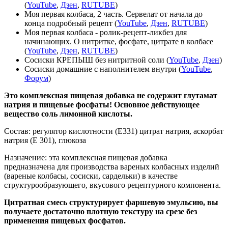
(
YouTube
,
Дзен
,
RUTUBE
)
Моя первая колбаса, 2 часть. Сервелат от начала до
конца подробный рецепт (
YouTube
,
Дзен
,
RUTUBE
)
Моя первая колбаса - ролик-рецепт-ликбез для
начинающих. О нитритке, фосфате, цитрате в колбасе
(
YouTube
,
Дзен
,
RUTUBE
)
Сосиски КРЕПЫШ без нитритной соли (
YouTube
,
Дзен
)
Сосиски домашние с наполнителем внутри (
YouTube
,
Форум
)
Это комплексная пищевая добавка не содержит глутамат
натрия и пищевые фосфаты! Основное действующее
вещество соль лимонной кислоты.
Состав: регулятор кислотности (Е331) цитрат натрия, аскорбат
натрия (Е 301), глюкоза
Назначение: эта комплексная пищевая добавка
предназначена для производства вареных колбасных изделий
(вареные колбасы, сосиски, сардельки) в качестве
структурообразующего, вкусового рецептурного компонента.
Цитратная смесь структурирует фаршевую эмульсию, вы
получаете достаточно плотную текстуру на срезе без
применения пищевых фосфатов.