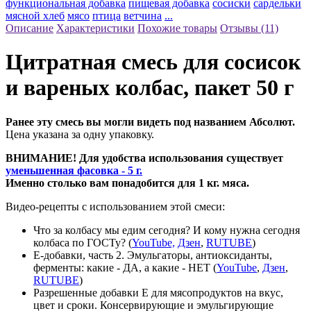
функциональная добавка
пищевая добавка
сосиски
сардельки
мясной хлеб
мясо
птица
ветчина
...
Описание
Характеристики
Похожие товары
Отзывы (11)
Цитратная смесь для сосисок
и вареных колбас, пакет 50 г
Ранее эту смесь вы могли видеть под названием Абсолют.
Цена указана за одну упаковку.
ВНИМАНИЕ! Для удобства использования существует
уменьшенная фасовка - 5 г.
Именно столько вам понадобится для 1 кг. мяса.
Видео-рецепты с использованием этой смеси:
Что за колбасу мы едим сегодня? И кому нужна сегодня
колбаса по ГОСТу? (
YouTube,
Дзен
,
RUTUBE
)
Е-добавки, часть 2. Эмульгаторы, антиоксиданты,
ферменты: какие - ДА, а какие - НЕТ (
YouTube
,
Дзен
,
RUTUBE
)
Разрешенные добавки Е для мясопродуктов на вкус,
цвет и сроки. Консервирующие и эмульгирующие