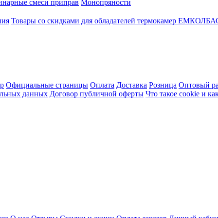
инарные смеси приправ
Монопряности
ния
Товары со скидками для обладателей термокамер ЕМКОЛБ
ер
Официальные страницы
Оплата
Доставка
Розница
Оптовый ра
альных данных
Договор публичной оферты
Что такое cookie и к