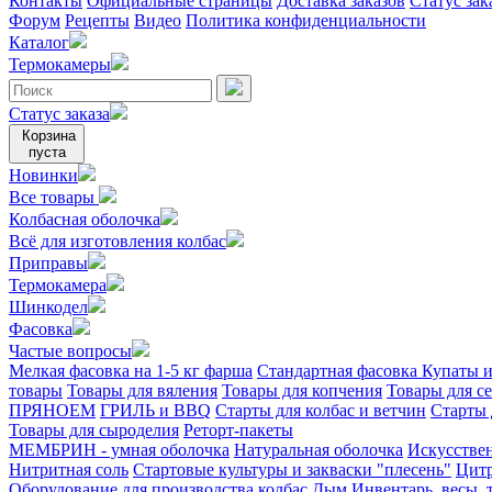
Контакты
Официальные страницы
Доставка заказов
Статус зак
Форум
Рецепты
Видео
Политика конфиденциальности
Каталог
Термокамеры
Статус заказа
Корзина
пуста
Новинки
Все товары
Колбасная оболочка
Всё для изготовления колбас
Приправы
Термокамера
Шинкодел
Фасовка
Частые вопросы
Мелкая фасовка на 1-5 кг фарша
Стандартная фасовка
Купаты и
товары
Товары для вяления
Товары для копчения
Товары для с
ПРЯНОЕМ
ГРИЛЬ и BBQ
Старты для колбас и ветчин
Старты 
Товары для сыроделия
Реторт-пакеты
МЕМБРИН - умная оболочка
Натуральная оболочка
Искусстве
Нитритная соль
Стартовые культуры и закваски "плесень"
Цитр
Оборудование для производства колбас
Дым
Инвентарь, весы,