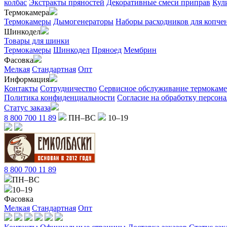
колбас
Экстракты пряностей
Декоративные смеси приправ
Кул
Термокамера
Термокамеры
Дымогенераторы
Наборы расходников для копче
Шинкодел
Товары для шинки
Термокамеры
Шинкодел
Пряноед
Мембрин
Фасовка
Мелкая
Стандартная
Опт
Информация
Контакты
Сотрудничество
Сервисное обслуживание термокам
Политика конфиденциальности
Согласие на обработку персон
Статус заказа
8 800 700 11 89
ПН–ВС
10–19
8 800 700 11 89
ПН–ВС
10–19
Фасовка
Мелкая
Стандартная
Опт