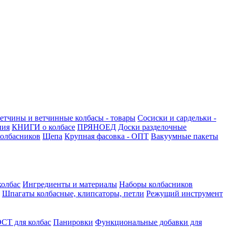
етчины и ветчинные колбасы - товары
Сосиски и сардельки -
ния
КНИГИ о колбасе
ПРЯНОЕД
Доски разделочные
олбасников
Щепа
Крупная фасовка - ОПТ
Вакуумные пакеты
колбас
Ингредиенты и материалы
Наборы колбасников
Шпагаты колбасные, клипсаторы, петли
Режущий инструмент
СТ для колбас
Панировки
Функциональные добавки для