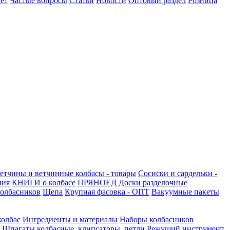
ет
Частые вопросы
Статьи
Новости
Оптовый раздел
Розница
етчины и ветчинные колбасы - товары
Сосиски и сардельки -
ния
КНИГИ о колбасе
ПРЯНОЕД
Доски разделочные
олбасников
Щепа
Крупная фасовка - ОПТ
Вакуумные пакеты
колбас
Ингредиенты и материалы
Наборы колбасников
Шпагаты колбасные, клипсаторы, петли
Режущий инструмент