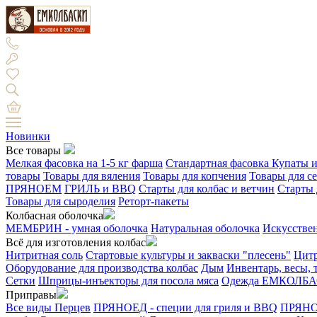
Новинки
Все товары
Мелкая фасовка на 1-5 кг фарша
Стандартная фасовка
Купаты и
товары
Товары для вяления
Товары для копчения
Товары для с
ПРЯНОЕМ
ГРИЛЬ и BBQ
Старты для колбас и ветчин
Старты 
Товары для сыроделия
Реторт-пакеты
Колбасная оболочка
МЕМБРИН - умная оболочка
Натуральная оболочка
Искусстве
Всё для изготовления колбас
Нитритная соль
Стартовые культуры и закваски "плесень"
Цитр
Оборудование для производства колбас
Дым
Инвентарь, весы,
Сетки
Шприцы-инъекторы для посола мяса
Одежда ЕМКОЛБ
Приправы
Все виды Перцев
ПРЯНОЕД - специи для гриля и BBQ
ПРЯНОЕ