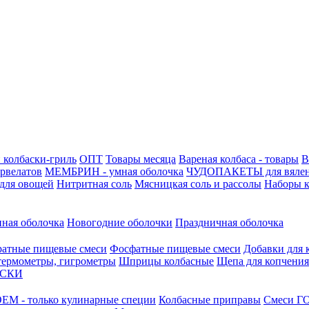
 колбаски-гриль
ОПТ
Товары месяца
Вареная колбаса - товары
В
ервелатов
МЕМБРИН - умная оболочка
ЧУДОПАКЕТЫ для вяле
для овощей
Нитритная соль
Мясницкая соль и рассолы
Наборы к
нная оболочка
Новогодние оболочки
Праздничная оболочка
атные пищевые смеси
Фосфатные пищевые смеси
Добавки для 
 термометры, гигрометры
Шприцы колбасные
Щепа для копчения
АСКИ
М - только кулинарные специи
Колбасные приправы
Смеси ГО