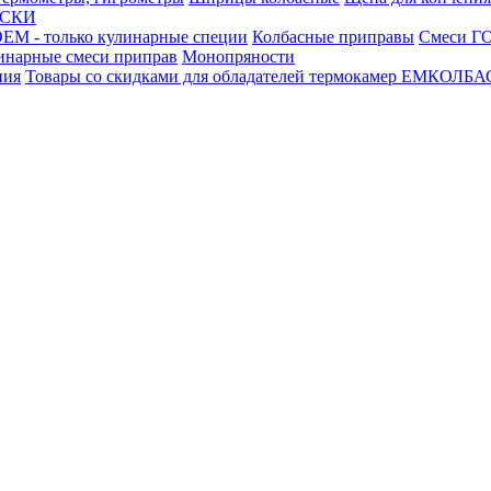
АСКИ
М - только кулинарные специи
Колбасные приправы
Смеси ГО
инарные смеси приправ
Монопряности
ния
Товары со скидками для обладателей термокамер ЕМКОЛБ