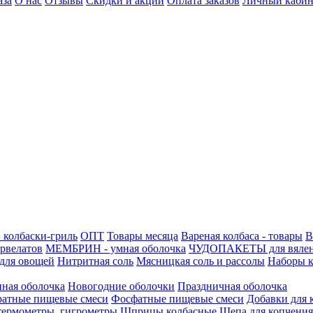
аза
О нас
Отзывы
Скидки и акции
Оплата заказов
Личный кабин
 колбаски-гриль
ОПТ
Товары месяца
Вареная колбаса - товары
В
ервелатов
МЕМБРИН - умная оболочка
ЧУДОПАКЕТЫ для вяле
для овощей
Нитритная соль
Мясницкая соль и рассолы
Наборы к
нная оболочка
Новогодние оболочки
Праздничная оболочка
атные пищевые смеси
Фосфатные пищевые смеси
Добавки для 
 термометры, гигрометры
Шприцы колбасные
Щепа для копчения