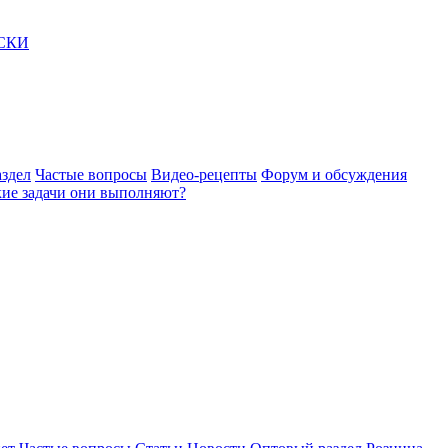
АСКИ
здел
Частые вопросы
Видео-рецепты
Форум и обсуждения
акие задачи они выполняют?