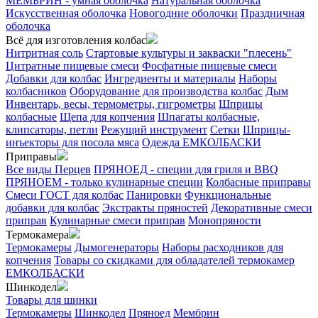
МЕМБРИН - умная оболочка
Натуральная оболочка
Искусственная оболочка
Новогодние оболочки
Праздничная
оболочка
Всё для изготовления колбас
Нитритная соль
Стартовые культуры и закваски "плесень"
Цитратные пищевые смеси
Фосфатные пищевые смеси
Добавки для колбас
Ингредиенты и материалы
Наборы
колбасников
Оборудование для производства колбас
Дым
Инвентарь, весы, термометры, гигрометры
Шприцы
колбасные
Щепа для копчения
Шпагаты колбасные,
клипсаторы, петли
Режущий инструмент
Сетки
Шприцы-
инъекторы для посола мяса
Одежда ЕМКОЛБАСКИ
Приправы
Все виды Перцев
ПРЯНОЕД - специи для гриля и BBQ
ПРЯНОЕМ - только кулинарные специи
Колбасные приправы
Смеси ГОСТ для колбас
Панировки
Функциональные
добавки для колбас
Экстракты пряностей
Декоративные смеси
приправ
Кулинарные смеси приправ
Монопряности
Термокамера
Термокамеры
Дымогенераторы
Наборы расходников для
копчения
Товары со скидками для обладателей термокамер
ЕМКОЛБАСКИ
Шинкодел
Товары для шинки
Термокамеры
Шинкодел
Пряноед
Мембрин