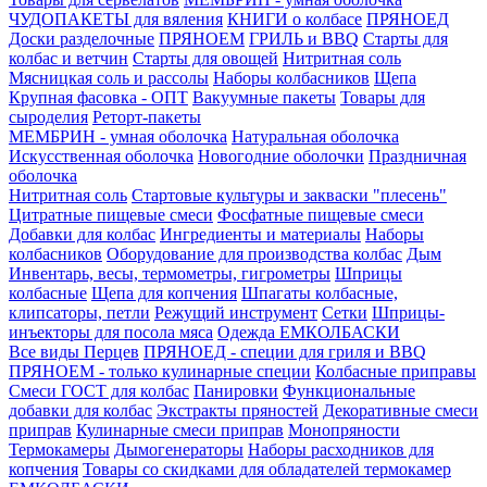
ЧУДОПАКЕТЫ для вяления
КНИГИ о колбасе
ПРЯНОЕД
Доски разделочные
ПРЯНОЕМ
ГРИЛЬ и BBQ
Старты для
колбас и ветчин
Старты для овощей
Нитритная соль
Мясницкая соль и рассолы
Наборы колбасников
Щепа
Крупная фасовка - ОПТ
Вакуумные пакеты
Товары для
сыроделия
Реторт-пакеты
МЕМБРИН - умная оболочка
Натуральная оболочка
Искусственная оболочка
Новогодние оболочки
Праздничная
оболочка
Нитритная соль
Стартовые культуры и закваски "плесень"
Цитратные пищевые смеси
Фосфатные пищевые смеси
Добавки для колбас
Ингредиенты и материалы
Наборы
колбасников
Оборудование для производства колбас
Дым
Инвентарь, весы, термометры, гигрометры
Шприцы
колбасные
Щепа для копчения
Шпагаты колбасные,
клипсаторы, петли
Режущий инструмент
Сетки
Шприцы-
инъекторы для посола мяса
Одежда ЕМКОЛБАСКИ
Все виды Перцев
ПРЯНОЕД - специи для гриля и BBQ
ПРЯНОЕМ - только кулинарные специи
Колбасные приправы
Смеси ГОСТ для колбас
Панировки
Функциональные
добавки для колбас
Экстракты пряностей
Декоративные смеси
приправ
Кулинарные смеси приправ
Монопряности
Термокамеры
Дымогенераторы
Наборы расходников для
копчения
Товары со скидками для обладателей термокамер