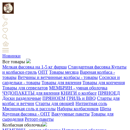
Новинки
Все товары
Мелкая фасовка на 1-5 кг фарша
Стандартная фасовка
Купаты
и колбаски-гриль
ОПТ
Товары месяца
Вареная колбаса -
товары
Ветчины и ветчинные колбасы - товары
Сосиски и
сардельки - товары
Товары для вяления
Товары для копчения
Товары для сервелатов
МЕМБРИН - умная оболочка
ЧУДОПАКЕТЫ для вяления
КНИГИ о колбасе
ПРЯНОЕД
Доски разделочные
ПРЯНОЕМ
ГРИЛЬ и BBQ
Старты для
колбас и ветчин
Старты для овощей
Нитритная соль
Мясницкая соль и рассолы
Наборы колбасников
Щепа
Крупная фасовка - ОПТ
Вакуумные пакеты
Товары для
сыроделия
Реторт-пакеты
Колбасная оболочка