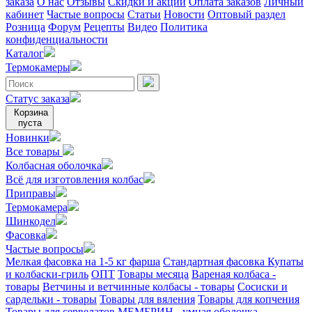
заказа
О нас
Отзывы
Скидки и акции
Оплата заказов
Личный
кабинет
Частые вопросы
Статьи
Новости
Оптовый раздел
Розница
Форум
Рецепты
Видео
Политика
конфиденциальности
Каталог
Термокамеры
Статус заказа
Корзина
пуста
Новинки
Все товары
Колбасная оболочка
Всё для изготовления колбас
Приправы
Термокамера
Шинкодел
Фасовка
Частые вопросы
Мелкая фасовка на 1-5 кг фарша
Стандартная фасовка
Купаты
и колбаски-гриль
ОПТ
Товары месяца
Вареная колбаса -
товары
Ветчины и ветчинные колбасы - товары
Сосиски и
сардельки - товары
Товары для вяления
Товары для копчения
Товары для сервелатов
МЕМБРИН - умная оболочка