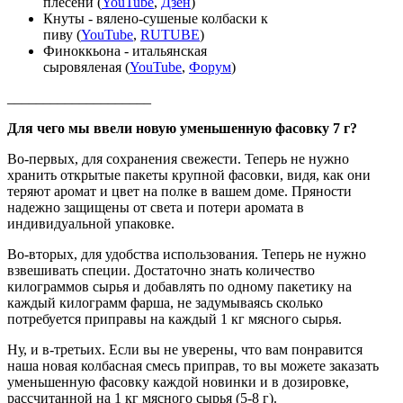
плесени (
YouTube
,
Дзен
)
Кнуты - вялено-сушеные колбаски к
пиву (
YouTube
,
RUTUBE
)
Финоккьона - итальянская
сыровяленая (
YouTube
,
Форум
)
____________________
Для чего мы ввели новую уменьшенную фасовку 7 г?
Во-первых, для сохранения свежести. Теперь не нужно
хранить открытые пакеты крупной фасовки, видя, как они
теряют аромат и цвет на полке в вашем доме. Пряности
надежно защищены от света и потери аромата в
индивидуальной упаковке.
Во-вторых, для удобства использования. Теперь не нужно
взвешивать специи. Достаточно знать количество
килограммов сырья и добавлять по одному пакетику на
каждый килограмм фарша, не задумываясь сколько
потребуется приправы на каждый 1 кг мясного сырья.
Ну, и в-третьих. Если вы не уверены, что вам понравится
наша новая колбасная смесь приправ, то вы можете заказать
уменьшенную фасовку каждой новинки и в дозировке,
рассчитанной на 1 кг мясного сырья (5-8 г).