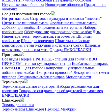
МЕМБРИН - умная оболочка
Натуральная оболочка
Искусственная оболочка
Новогодние оболочки
Праздничная
оболочка
Всё для изготовления колбас
Нитритная соль
Стартовые культуры и закваски "плесень"
Цитратные пищевые смеси
Фосфатные пищевые смеси
Добавки для колбас
Ингредиенты и материалы
Наборы
колбасников
Оборудование для производства колбас
Дым
Инвентарь, весы, термометры, гигрометры
Шприцы
колбасные
Щепа для копчения
Шпагаты колбасные,
клипсаторы, петли
Режущий инструмент
Сетки
Шприцы-
инъекторы для посола мяса
Одежда ЕМКОЛБАСКИ
Приправы
Все виды Перцев
ПРЯНОЕД - специи для гриля и BBQ
ПРЯНОЕМ - только кулинарные специи
Колбасные приправы
Смеси ГОСТ для колбас
Панировки
Функциональные
добавки для колбас
Экстракты пряностей
Декоративные смеси
приправ
Кулинарные смеси приправ
Монопряности
Термокамера
Термокамеры
Дымогенераторы
Наборы расходников для
копчения
Товары со скидками для обладателей термокамер
ЕМКОЛБАСКИ
Шинкодел
Товары для шинки
Термокамеры
Шинкодел
Пряноед
Мембрин