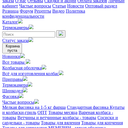
заказа
О нас
Отзывы
Скидки и акции
Оплата заказов
Личный
кабинет
Частые вопросы
Статьи
Новости
Оптовый раздел
Розница
Форум
Рецепты
Видео
Политика
конфиденциальности
Каталог
Термокамеры
Статус заказа
Корзина
пуста
Новинки
Все товары
Колбасная оболочка
Всё для изготовления колбас
Приправы
Термокамера
Шинкодел
Фасовка
Частые вопросы
Мелкая фасовка на 1-5 кг фарша
Стандартная фасовка
Купаты
и колбаски-гриль
ОПТ
Товары месяца
Вареная колбаса -
товары
Ветчины и ветчинные колбасы - товары
Сосиски и
сардельки - товары
Товары для вяления
Товары для копчения
Товары для сервелатов
МЕМБРИН - умная оболочка