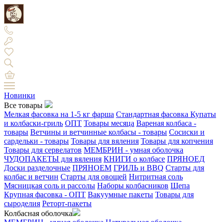
Новинки
Все товары
Мелкая фасовка на 1-5 кг фарша
Стандартная фасовка
Купаты
и колбаски-гриль
ОПТ
Товары месяца
Вареная колбаса -
товары
Ветчины и ветчинные колбасы - товары
Сосиски и
сардельки - товары
Товары для вяления
Товары для копчения
Товары для сервелатов
МЕМБРИН - умная оболочка
ЧУДОПАКЕТЫ для вяления
КНИГИ о колбасе
ПРЯНОЕД
Доски разделочные
ПРЯНОЕМ
ГРИЛЬ и BBQ
Старты для
колбас и ветчин
Старты для овощей
Нитритная соль
Мясницкая соль и рассолы
Наборы колбасников
Щепа
Крупная фасовка - ОПТ
Вакуумные пакеты
Товары для
сыроделия
Реторт-пакеты
Колбасная оболочка