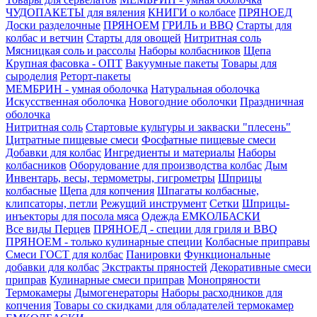
ЧУДОПАКЕТЫ для вяления
КНИГИ о колбасе
ПРЯНОЕД
Доски разделочные
ПРЯНОЕМ
ГРИЛЬ и BBQ
Старты для
колбас и ветчин
Старты для овощей
Нитритная соль
Мясницкая соль и рассолы
Наборы колбасников
Щепа
Крупная фасовка - ОПТ
Вакуумные пакеты
Товары для
сыроделия
Реторт-пакеты
МЕМБРИН - умная оболочка
Натуральная оболочка
Искусственная оболочка
Новогодние оболочки
Праздничная
оболочка
Нитритная соль
Стартовые культуры и закваски "плесень"
Цитратные пищевые смеси
Фосфатные пищевые смеси
Добавки для колбас
Ингредиенты и материалы
Наборы
колбасников
Оборудование для производства колбас
Дым
Инвентарь, весы, термометры, гигрометры
Шприцы
колбасные
Щепа для копчения
Шпагаты колбасные,
клипсаторы, петли
Режущий инструмент
Сетки
Шприцы-
инъекторы для посола мяса
Одежда ЕМКОЛБАСКИ
Все виды Перцев
ПРЯНОЕД - специи для гриля и BBQ
ПРЯНОЕМ - только кулинарные специи
Колбасные приправы
Смеси ГОСТ для колбас
Панировки
Функциональные
добавки для колбас
Экстракты пряностей
Декоративные смеси
приправ
Кулинарные смеси приправ
Монопряности
Термокамеры
Дымогенераторы
Наборы расходников для
копчения
Товары со скидками для обладателей термокамер