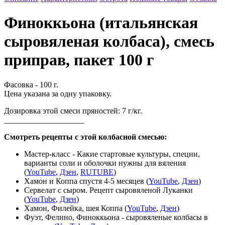
Финоккьона (итальянская
сыровяленая колбаса), смесь
приправ, пакет 100 г
Фасовка - 100 г.
Цена указана за одну упаковку.
Дозировка этой смеси пряностей: 7 г/кг.
____________________
Смотреть рецепты с этой колбасной смесью:
Мастер-класс - Какие стартовые культуры, специи,
варианты соли и оболочки нужны для вяления
(
YouTube
,
Дзен
,
RUTUBE
)
Хамон и Коппа спустя 4-5 месяцев (
YouTube
,
Дзен
)
Сервелат с сыром. Рецепт сыровяленой Луканки
(
YouTube
,
Дзен
)
Хамон, Филейка, шея Коппа (
YouTube
,
Дзен
)
Фуэт, Фелино, Финоккьона - сыровяленые колбасы в