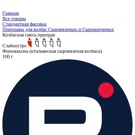
Главная
Все товары
Стандартная фасовка
Приправы для колбас Сыровяленых и Сырокопченых
Колбасная смесь приправ
Слабоостро
Финоккьона (итальянская сыровяленая колбаса)
100 г