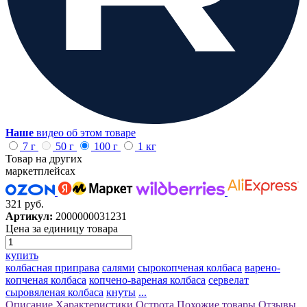
Наше
видео об этом товаре
7 г
50 г
100 г
1 кг
Товар на других
маркетплейсах
321 руб.
Артикул:
2000000031231
Цена за единицу товара
купить
колбасная приправа
салями
сырокопченая колбаса
варено-
копченая колбаса
копчено-вареная колбаса
сервелат
сыровяленая колбаса
кнуты
...
Описание
Характеристики
Острота
Похожие товары
Отзывы