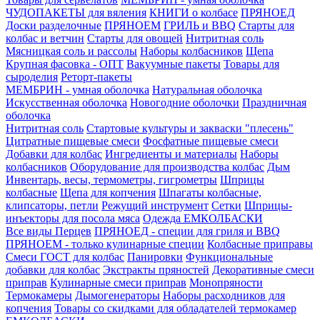
ЧУДОПАКЕТЫ для вяления
КНИГИ о колбасе
ПРЯНОЕД
Доски разделочные
ПРЯНОЕМ
ГРИЛЬ и BBQ
Старты для
колбас и ветчин
Старты для овощей
Нитритная соль
Мясницкая соль и рассолы
Наборы колбасников
Щепа
Крупная фасовка - ОПТ
Вакуумные пакеты
Товары для
сыроделия
Реторт-пакеты
МЕМБРИН - умная оболочка
Натуральная оболочка
Искусственная оболочка
Новогодние оболочки
Праздничная
оболочка
Нитритная соль
Стартовые культуры и закваски "плесень"
Цитратные пищевые смеси
Фосфатные пищевые смеси
Добавки для колбас
Ингредиенты и материалы
Наборы
колбасников
Оборудование для производства колбас
Дым
Инвентарь, весы, термометры, гигрометры
Шприцы
колбасные
Щепа для копчения
Шпагаты колбасные,
клипсаторы, петли
Режущий инструмент
Сетки
Шприцы-
инъекторы для посола мяса
Одежда ЕМКОЛБАСКИ
Все виды Перцев
ПРЯНОЕД - специи для гриля и BBQ
ПРЯНОЕМ - только кулинарные специи
Колбасные приправы
Смеси ГОСТ для колбас
Панировки
Функциональные
добавки для колбас
Экстракты пряностей
Декоративные смеси
приправ
Кулинарные смеси приправ
Монопряности
Термокамеры
Дымогенераторы
Наборы расходников для
копчения
Товары со скидками для обладателей термокамер