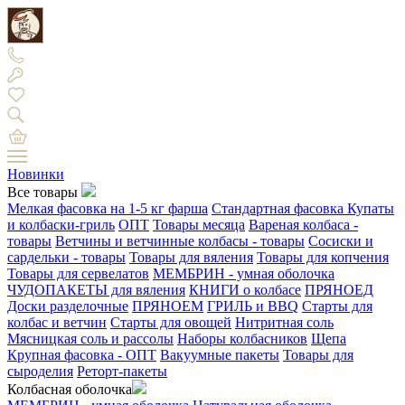
Новинки
Все товары
Мелкая фасовка на 1-5 кг фарша
Стандартная фасовка
Купаты
и колбаски-гриль
ОПТ
Товары месяца
Вареная колбаса -
товары
Ветчины и ветчинные колбасы - товары
Сосиски и
сардельки - товары
Товары для вяления
Товары для копчения
Товары для сервелатов
МЕМБРИН - умная оболочка
ЧУДОПАКЕТЫ для вяления
КНИГИ о колбасе
ПРЯНОЕД
Доски разделочные
ПРЯНОЕМ
ГРИЛЬ и BBQ
Старты для
колбас и ветчин
Старты для овощей
Нитритная соль
Мясницкая соль и рассолы
Наборы колбасников
Щепа
Крупная фасовка - ОПТ
Вакуумные пакеты
Товары для
сыроделия
Реторт-пакеты
Колбасная оболочка