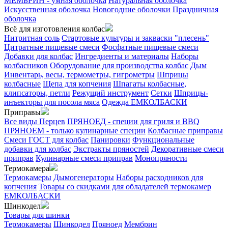
МЕМБРИН - умная оболочка
Натуральная оболочка
Искусственная оболочка
Новогодние оболочки
Праздничная
оболочка
Всё для изготовления колбас
Нитритная соль
Стартовые культуры и закваски "плесень"
Цитратные пищевые смеси
Фосфатные пищевые смеси
Добавки для колбас
Ингредиенты и материалы
Наборы
колбасников
Оборудование для производства колбас
Дым
Инвентарь, весы, термометры, гигрометры
Шприцы
колбасные
Щепа для копчения
Шпагаты колбасные,
клипсаторы, петли
Режущий инструмент
Сетки
Шприцы-
инъекторы для посола мяса
Одежда ЕМКОЛБАСКИ
Приправы
Все виды Перцев
ПРЯНОЕД - специи для гриля и BBQ
ПРЯНОЕМ - только кулинарные специи
Колбасные приправы
Смеси ГОСТ для колбас
Панировки
Функциональные
добавки для колбас
Экстракты пряностей
Декоративные смеси
приправ
Кулинарные смеси приправ
Монопряности
Термокамера
Термокамеры
Дымогенераторы
Наборы расходников для
копчения
Товары со скидками для обладателей термокамер
ЕМКОЛБАСКИ
Шинкодел
Товары для шинки
Термокамеры
Шинкодел
Пряноед
Мембрин