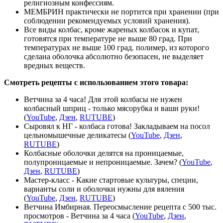
религиозным конфессиям.
МЕМБРИН практически не портится при хранении (при
соблюдении рекомендуемых условий хранения).
Все виды колбас, кроме жареных колбасок и купат,
готовятся при температуре не выше 80 град. При
температурах не выше 100 град. полимер, из которого
сделана оболочка абсолютно безопасен, не выделяет
вредных веществ.
Смотреть рецепты с использованием этого товара:
Ветчина за 4 часа! Для этой колбасы не нужен
колбасный шприц - только мясорубка и ваши руки!
(
YouTube
,
Дзен
,
RUTUBE
)
Сыровял к НГ - колбаса готова! Закладываем на посол
цельномышечные деликатесы (
YouTube
,
Дзен
,
RUTUBE
)
Колбасные оболочки делятся на проницаемые,
полупроницаемые и непроницаемые. Зачем? (
YouTube
,
Дзен
,
RUTUBE
)
Мастер-класс - Какие стартовые культуры, специи,
варианты соли и оболочки нужны для вяления
(
YouTube
,
Дзен
,
RUTUBE
)
Ветчина Имбирная. Переосмысление рецепта с 500 тыс.
просмотров - Ветчина за 4 часа (
YouTube
,
Дзен
,