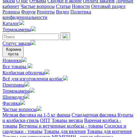
заказа
О нас
Отзывы
Скидки и акции
Оплата заказов
Личный
кабинет
Частые вопросы
Статьи
Новости
Оптовый раздел
Розница
Форум
Рецепты
Видео
Политика
конфиденциальности
Каталог
Термокамеры
Статус заказа
Корзина
пуста
Новинки
Все товары
Колбасная оболочка
Всё для изготовления колбас
Приправы
Термокамера
Шинкодел
Фасовка
Частые вопросы
Мелкая фасовка на 1-5 кг фарша
Стандартная фасовка
Купаты
и колбаски-гриль
ОПТ
Товары месяца
Вареная колбаса -
товары
Ветчины и ветчинные колбасы - товары
Сосиски и
сардельки - товары
Товары для вяления
Товары для копчения
Товары для сервелатов
МЕМБРИН - умная оболочка