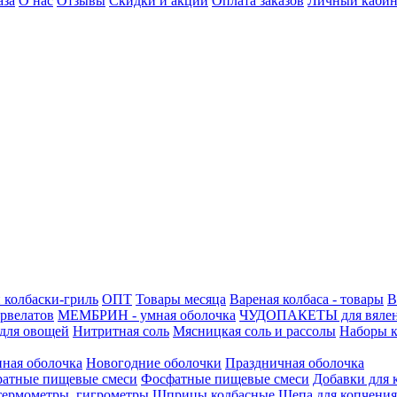
аза
О нас
Отзывы
Скидки и акции
Оплата заказов
Личный кабин
 колбаски-гриль
ОПТ
Товары месяца
Вареная колбаса - товары
В
ервелатов
МЕМБРИН - умная оболочка
ЧУДОПАКЕТЫ для вяле
для овощей
Нитритная соль
Мясницкая соль и рассолы
Наборы к
нная оболочка
Новогодние оболочки
Праздничная оболочка
атные пищевые смеси
Фосфатные пищевые смеси
Добавки для 
 термометры, гигрометры
Шприцы колбасные
Щепа для копчения