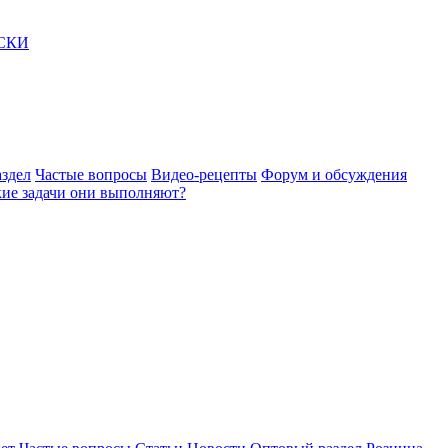
АСКИ
здел
Частые вопросы
Видео-рецепты
Форум и обсуждения
акие задачи они выполняют?