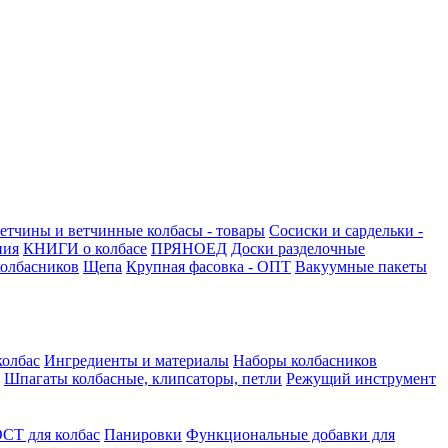
етчины и ветчинные колбасы - товары
Сосиски и сардельки -
ния
КНИГИ о колбасе
ПРЯНОЕД
Доски разделочные
олбасников
Щепа
Крупная фасовка - ОПТ
Вакуумные пакеты
колбас
Ингредиенты и материалы
Наборы колбасников
Шпагаты колбасные, клипсаторы, петли
Режущий инструмент
СТ для колбас
Панировки
Функциональные добавки для