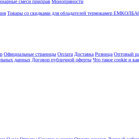
инарные смеси приправ
Монопряности
ния
Товары со скидками для обладателей термокамер ЕМКОЛБ
ер
Официальные страницы
Оплата
Доставка
Розница
Оптовый ра
альных данных
Договор публичной оферты
Что такое cookie и к