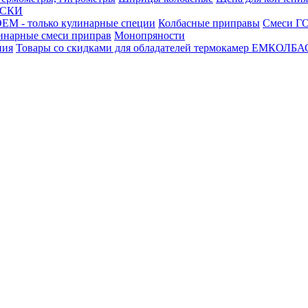
АСКИ
М - только кулинарные специи
Колбасные приправы
Смеси ГО
инарные смеси приправ
Монопряности
ния
Товары со скидками для обладателей термокамер ЕМКОЛБ