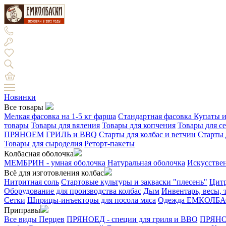
Новинки
Все товары
Мелкая фасовка на 1-5 кг фарша
Стандартная фасовка
Купаты и
товары
Товары для вяления
Товары для копчения
Товары для с
ПРЯНОЕМ
ГРИЛЬ и BBQ
Старты для колбас и ветчин
Старты 
Товары для сыроделия
Реторт-пакеты
Колбасная оболочка
МЕМБРИН - умная оболочка
Натуральная оболочка
Искусстве
Всё для изготовления колбас
Нитритная соль
Стартовые культуры и закваски "плесень"
Цитр
Оборудование для производства колбас
Дым
Инвентарь, весы,
Сетки
Шприцы-инъекторы для посола мяса
Одежда ЕМКОЛБ
Приправы
Все виды Перцев
ПРЯНОЕД - специи для гриля и BBQ
ПРЯНОЕ