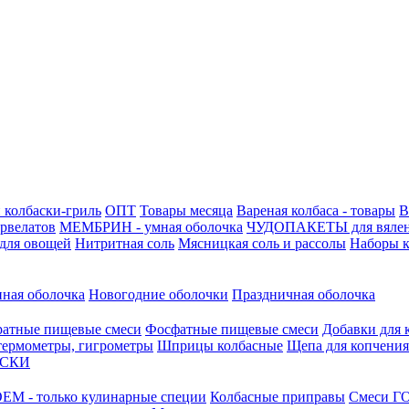
 колбаски-гриль
ОПТ
Товары месяца
Вареная колбаса - товары
В
ервелатов
МЕМБРИН - умная оболочка
ЧУДОПАКЕТЫ для вяле
для овощей
Нитритная соль
Мясницкая соль и рассолы
Наборы к
нная оболочка
Новогодние оболочки
Праздничная оболочка
атные пищевые смеси
Фосфатные пищевые смеси
Добавки для 
 термометры, гигрометры
Шприцы колбасные
Щепа для копчения
АСКИ
М - только кулинарные специи
Колбасные приправы
Смеси ГО