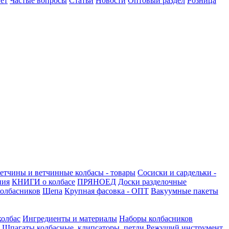
ет
Частые вопросы
Статьи
Новости
Оптовый раздел
Розница
етчины и ветчинные колбасы - товары
Сосиски и сардельки -
ния
КНИГИ о колбасе
ПРЯНОЕД
Доски разделочные
олбасников
Щепа
Крупная фасовка - ОПТ
Вакуумные пакеты
колбас
Ингредиенты и материалы
Наборы колбасников
Шпагаты колбасные, клипсаторы, петли
Режущий инструмент