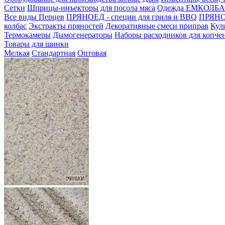
Сетки
Шприцы-инъекторы для посола мяса
Одежда ЕМКОЛБ
Все виды Перцев
ПРЯНОЕД - специи для гриля и BBQ
ПРЯНОЕ
колбас
Экстракты пряностей
Декоративные смеси приправ
Кул
Термокамеры
Дымогенераторы
Наборы расходников для копче
Товары для шинки
Мелкая
Стандартная
Оптовая