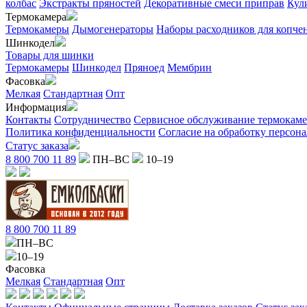
колбас
Экстракты пряностей
Декоративные смеси приправ
Кул
Термокамера
Термокамеры
Дымогенераторы
Наборы расходников для копче
Шинкодел
Товары для шинки
Термокамеры
Шинкодел
Пряноед
Мембрин
Фасовка
Мелкая
Стандартная
Опт
Информация
Контакты
Сотрудничество
Сервисное обслуживание термокам
Политика конфиденциальности
Согласие на обработку персон
Статус заказа
8 800 700 11 89
ПН–ВС
10–19
8 800 700 11 89
ПН–ВС
10–19
Фасовка
Мелкая
Стандартная
Опт