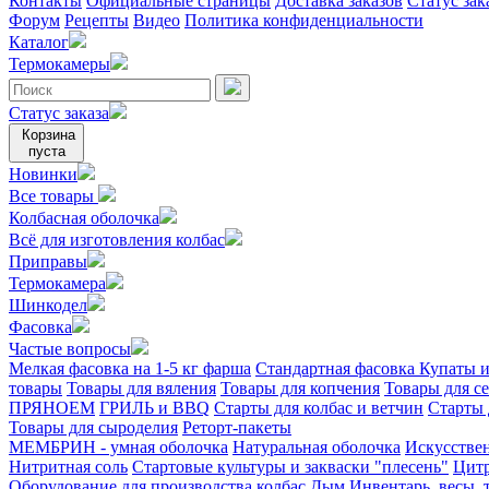
Контакты
Официальные страницы
Доставка заказов
Статус зак
Форум
Рецепты
Видео
Политика конфиденциальности
Каталог
Термокамеры
Статус заказа
Корзина
пуста
Новинки
Все товары
Колбасная оболочка
Всё для изготовления колбас
Приправы
Термокамера
Шинкодел
Фасовка
Частые вопросы
Мелкая фасовка на 1-5 кг фарша
Стандартная фасовка
Купаты и
товары
Товары для вяления
Товары для копчения
Товары для с
ПРЯНОЕМ
ГРИЛЬ и BBQ
Старты для колбас и ветчин
Старты 
Товары для сыроделия
Реторт-пакеты
МЕМБРИН - умная оболочка
Натуральная оболочка
Искусстве
Нитритная соль
Стартовые культуры и закваски "плесень"
Цитр
Оборудование для производства колбас
Дым
Инвентарь, весы,