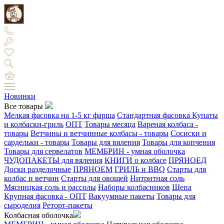
Новинки
Все товары
Мелкая фасовка на 1-5 кг фарша
Стандартная фасовка
Купаты
и колбаски-гриль
ОПТ
Товары месяца
Вареная колбаса -
товары
Ветчины и ветчинные колбасы - товары
Сосиски и
сардельки - товары
Товары для вяления
Товары для копчения
Товары для сервелатов
МЕМБРИН - умная оболочка
ЧУДОПАКЕТЫ для вяления
КНИГИ о колбасе
ПРЯНОЕД
Доски разделочные
ПРЯНОЕМ
ГРИЛЬ и BBQ
Старты для
колбас и ветчин
Старты для овощей
Нитритная соль
Мясницкая соль и рассолы
Наборы колбасников
Щепа
Крупная фасовка - ОПТ
Вакуумные пакеты
Товары для
сыроделия
Реторт-пакеты
Колбасная оболочка