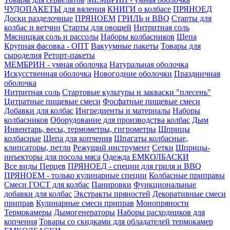
ЧУДОПАКЕТЫ для вяления
КНИГИ о колбасе
ПРЯНОЕД
Доски разделочные
ПРЯНОЕМ
ГРИЛЬ и BBQ
Старты для
колбас и ветчин
Старты для овощей
Нитритная соль
Мясницкая соль и рассолы
Наборы колбасников
Щепа
Крупная фасовка - ОПТ
Вакуумные пакеты
Товары для
сыроделия
Реторт-пакеты
МЕМБРИН - умная оболочка
Натуральная оболочка
Искусственная оболочка
Новогодние оболочки
Праздничная
оболочка
Нитритная соль
Стартовые культуры и закваски "плесень"
Цитратные пищевые смеси
Фосфатные пищевые смеси
Добавки для колбас
Ингредиенты и материалы
Наборы
колбасников
Оборудование для производства колбас
Дым
Инвентарь, весы, термометры, гигрометры
Шприцы
колбасные
Щепа для копчения
Шпагаты колбасные,
клипсаторы, петли
Режущий инструмент
Сетки
Шприцы-
инъекторы для посола мяса
Одежда ЕМКОЛБАСКИ
Все виды Перцев
ПРЯНОЕД - специи для гриля и BBQ
ПРЯНОЕМ - только кулинарные специи
Колбасные приправы
Смеси ГОСТ для колбас
Панировки
Функциональные
добавки для колбас
Экстракты пряностей
Декоративные смеси
приправ
Кулинарные смеси приправ
Монопряности
Термокамеры
Дымогенераторы
Наборы расходников для
копчения
Товары со скидками для обладателей термокамер