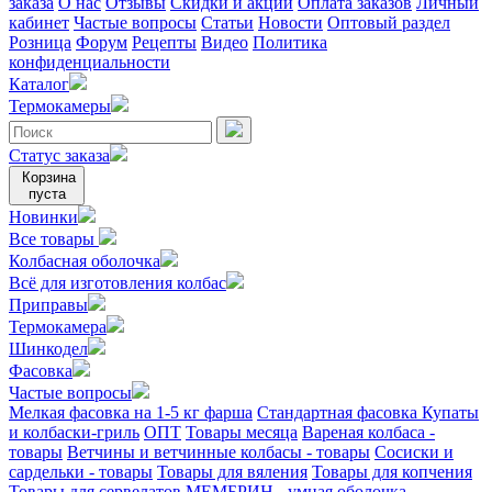
заказа
О нас
Отзывы
Скидки и акции
Оплата заказов
Личный
кабинет
Частые вопросы
Статьи
Новости
Оптовый раздел
Розница
Форум
Рецепты
Видео
Политика
конфиденциальности
Каталог
Термокамеры
Статус заказа
Корзина
пуста
Новинки
Все товары
Колбасная оболочка
Всё для изготовления колбас
Приправы
Термокамера
Шинкодел
Фасовка
Частые вопросы
Мелкая фасовка на 1-5 кг фарша
Стандартная фасовка
Купаты
и колбаски-гриль
ОПТ
Товары месяца
Вареная колбаса -
товары
Ветчины и ветчинные колбасы - товары
Сосиски и
сардельки - товары
Товары для вяления
Товары для копчения
Товары для сервелатов
МЕМБРИН - умная оболочка