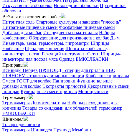
МЕМБРИН - умная оболочка
Натуральная оболочка
Искусственная оболочка
Новогодние оболочки
Праздничная
оболочка
Всё для изготовления колбас
Нитритная соль
Стартовые культуры и закваски "плесень"
Цитратные пищевые смеси
Фосфатные пищевые смеси
Добавки для колбас
Ингредиенты и материалы
Наборы
колбасников
Оборудование для производства колбас
Дым
Инвентарь, весы, термометры, гигрометры
Шприцы
колбасные
Щепа для копчения
Шпагаты колбасные,
клипсаторы, петли
Режущий инструмент
Сетки
Шприцы-
инъекторы для посола мяса
Одежда ЕМКОЛБАСКИ
Приправы
Все виды Перцев
ПРЯНОЕД - специи для гриля и BBQ
ПРЯНОЕМ - только кулинарные специи
Колбасные приправы
Смеси ГОСТ для колбас
Панировки
Функциональные
добавки для колбас
Экстракты пряностей
Декоративные смеси
приправ
Кулинарные смеси приправ
Монопряности
Термокамера
Термокамеры
Дымогенераторы
Наборы расходников для
копчения
Товары со скидками для обладателей термокамер
ЕМКОЛБАСКИ
Шинкодел
Товары для шинки
Термокамеры
Шинкодел
Пряноед
Мембрин