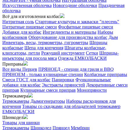
МЕМБРИН - умная оболочка
Натуральная оболочка
Искусственная оболочка
Новогодние оболочки
Праздничная
оболочка
Всё для изготовления колбас
Нитритная соль
Стартовые культуры и закваски "плесень"
Цитратные пищевые смеси
Фосфатные пищевые смеси
Добавки для колбас
Ингредиенты и материалы
Наборы
колбасников
Оборудование для производства колбас
Дым
Инвентарь, весы, термометры, гигрометры
Шприцы
колбасные
Щепа для копчения
Шпагаты колбасные,
клипсаторы, петли
Режущий инструмент
Сетки
Шприцы-
инъекторы для посола мяса
Одежда ЕМКОЛБАСКИ
Приправы
Все виды Перцев
ПРЯНОЕД - специи для гриля и BBQ
ПРЯНОЕМ - только кулинарные специи
Колбасные приправы
Смеси ГОСТ для колбас
Панировки
Функциональные
добавки для колбас
Экстракты пряностей
Декоративные смеси
приправ
Кулинарные смеси приправ
Монопряности
Термокамера
Термокамеры
Дымогенераторы
Наборы расходников для
копчения
Товары со скидками для обладателей термокамер
ЕМКОЛБАСКИ
Шинкодел
Товары для шинки
Термокамеры
Шинкодел
Пряноед
Мембрин