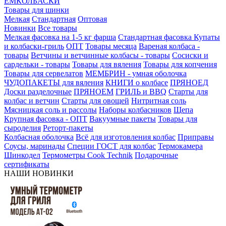
ЕМКОЛБАСКИ
Товары для шинки
Мелкая
Стандартная
Оптовая
Новинки
Все товары
Мелкая фасовка на 1-5 кг фарша
Стандартная фасовка
Купаты
и колбаски-гриль
ОПТ
Товары месяца
Вареная колбаса -
товары
Ветчины и ветчинные колбасы - товары
Сосиски и
сардельки - товары
Товары для вяления
Товары для копчения
Товары для сервелатов
МЕМБРИН - умная оболочка
ЧУДОПАКЕТЫ для вяления
КНИГИ о колбасе
ПРЯНОЕД
Доски разделочные
ПРЯНОЕМ
ГРИЛЬ и BBQ
Старты для
колбас и ветчин
Старты для овощей
Нитритная соль
Мясницкая соль и рассолы
Наборы колбасников
Щепа
Крупная фасовка - ОПТ
Вакуумные пакеты
Товары для
сыроделия
Реторт-пакеты
Колбасная оболочка
Всё для изготовления колбас
Приправы
Соусы, маринады
Специи ГОСТ для колбас
Термокамера
Шинкодел
Термометры Cook Technik
Подарочные
сертификаты
НАШИ НОВИНКИ