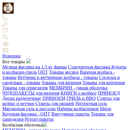
Новинки
Все товары
Мелкая фасовка на 1-5 кг фарша
Стандартная фасовка
Купаты
и колбаски-гриль
ОПТ
Товары месяца
Вареная колбаса -
товары
Ветчины и ветчинные колбасы - товары
Сосиски и
сардельки - товары
Товары для вяления
Товары для копчения
Товары для сервелатов
МЕМБРИН - умная оболочка
ЧУДОПАКЕТЫ для вяления
КНИГИ о колбасе
ПРЯНОЕД
Доски разделочные
ПРЯНОЕМ
ГРИЛЬ и BBQ
Старты для
колбас и ветчин
Старты для овощей
Нитритная соль
Мясницкая соль и рассолы
Наборы колбасников
Щепа
Крупная фасовка - ОПТ
Вакуумные пакеты
Товары для
сыроделия
Реторт-пакеты
Колбасная оболочка