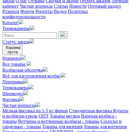
заказа
О нас
Отзывы
Скидки и акции
Оплата заказов
Личный
кабинет
Частые вопросы
Статьи
Новости
Оптовый раздел
Розница
Форум
Рецепты
Видео
Политика
конфиденциальности
Каталог
Термокамеры
Статус заказа
Корзина
пуста
Новинки
Все товары
Колбасная оболочка
Всё для изготовления колбас
Приправы
Термокамера
Шинкодел
Фасовка
Частые вопросы
Мелкая фасовка на 1-5 кг фарша
Стандартная фасовка
Купаты
и колбаски-гриль
ОПТ
Товары месяца
Вареная колбаса -
товары
Ветчины и ветчинные колбасы - товары
Сосиски и
сардельки - товары
Товары для вяления
Товары для копчения
Товары для сервелатов
МЕМБРИН - умная оболочка