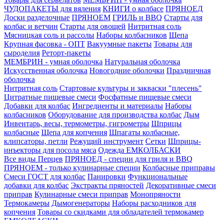
ЧУДОПАКЕТЫ для вяления
КНИГИ о колбасе
ПРЯНОЕД
Доски разделочные
ПРЯНОЕМ
ГРИЛЬ и BBQ
Старты для
колбас и ветчин
Старты для овощей
Нитритная соль
Мясницкая соль и рассолы
Наборы колбасников
Щепа
Крупная фасовка - ОПТ
Вакуумные пакеты
Товары для
сыроделия
Реторт-пакеты
МЕМБРИН - умная оболочка
Натуральная оболочка
Искусственная оболочка
Новогодние оболочки
Праздничная
оболочка
Нитритная соль
Стартовые культуры и закваски "плесень"
Цитратные пищевые смеси
Фосфатные пищевые смеси
Добавки для колбас
Ингредиенты и материалы
Наборы
колбасников
Оборудование для производства колбас
Дым
Инвентарь, весы, термометры, гигрометры
Шприцы
колбасные
Щепа для копчения
Шпагаты колбасные,
клипсаторы, петли
Режущий инструмент
Сетки
Шприцы-
инъекторы для посола мяса
Одежда ЕМКОЛБАСКИ
Все виды Перцев
ПРЯНОЕД - специи для гриля и BBQ
ПРЯНОЕМ - только кулинарные специи
Колбасные приправы
Смеси ГОСТ для колбас
Панировки
Функциональные
добавки для колбас
Экстракты пряностей
Декоративные смеси
приправ
Кулинарные смеси приправ
Монопряности
Термокамеры
Дымогенераторы
Наборы расходников для
копчения
Товары со скидками для обладателей термокамер