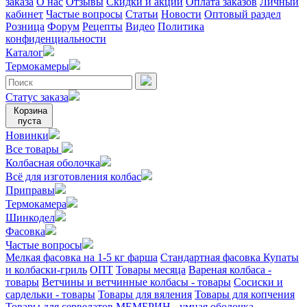
заказа
О нас
Отзывы
Скидки и акции
Оплата заказов
Личный
кабинет
Частые вопросы
Статьи
Новости
Оптовый раздел
Розница
Форум
Рецепты
Видео
Политика
конфиденциальности
Каталог
Термокамеры
Статус заказа
Корзина
пуста
Новинки
Все товары
Колбасная оболочка
Всё для изготовления колбас
Приправы
Термокамера
Шинкодел
Фасовка
Частые вопросы
Мелкая фасовка на 1-5 кг фарша
Стандартная фасовка
Купаты
и колбаски-гриль
ОПТ
Товары месяца
Вареная колбаса -
товары
Ветчины и ветчинные колбасы - товары
Сосиски и
сардельки - товары
Товары для вяления
Товары для копчения
Товары для сервелатов
МЕМБРИН - умная оболочка