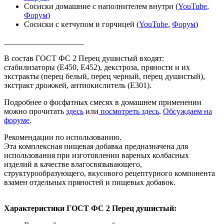
Сосиски домашние с наполнителем внутри (
YouTube
,
Форум
)
Сосиски с кетчупом и горчицей (
YouTube
,
Форум
)
____________________
В состав ГОСТ ФС 2 Перец душистый входят:
стабилизаторы (Е450, Е452), декстроза, пряности и их
экстракты (перец белый, перец черный, перец душистый),
экстракт дрожжей, антиокислитель (Е301).
Подробнее о фосфатных смесях в домашнем применении
можно прочитать
здесь
или
посмотреть здесь
.
Обсуждаем на
форуме
.
Рекомендации по использованию.
Эта комплексная пищевая добавка предназначена для
использования при изготовлении вареных колбасных
изделий в качестве влагосвязывающего,
структурообразующего, вкусового рецептурного компонента
взамен отдельных пряностей и пищевых добавок.
Характеристики ГОСТ ФС 2 Перец душистый: