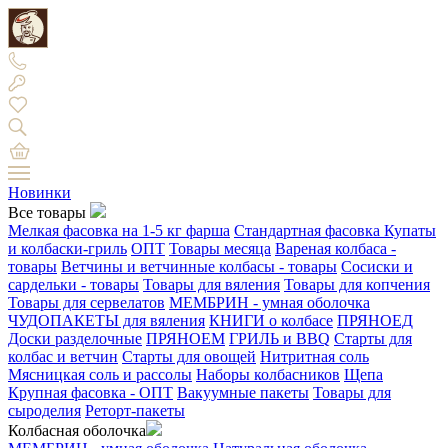
Новинки
Все товары
Мелкая фасовка на 1-5 кг фарша
Стандартная фасовка
Купаты
и колбаски-гриль
ОПТ
Товары месяца
Вареная колбаса -
товары
Ветчины и ветчинные колбасы - товары
Сосиски и
сардельки - товары
Товары для вяления
Товары для копчения
Товары для сервелатов
МЕМБРИН - умная оболочка
ЧУДОПАКЕТЫ для вяления
КНИГИ о колбасе
ПРЯНОЕД
Доски разделочные
ПРЯНОЕМ
ГРИЛЬ и BBQ
Старты для
колбас и ветчин
Старты для овощей
Нитритная соль
Мясницкая соль и рассолы
Наборы колбасников
Щепа
Крупная фасовка - ОПТ
Вакуумные пакеты
Товары для
сыроделия
Реторт-пакеты
Колбасная оболочка