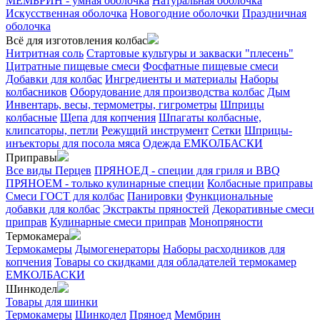
МЕМБРИН - умная оболочка
Натуральная оболочка
Искусственная оболочка
Новогодние оболочки
Праздничная
оболочка
Всё для изготовления колбас
Нитритная соль
Стартовые культуры и закваски "плесень"
Цитратные пищевые смеси
Фосфатные пищевые смеси
Добавки для колбас
Ингредиенты и материалы
Наборы
колбасников
Оборудование для производства колбас
Дым
Инвентарь, весы, термометры, гигрометры
Шприцы
колбасные
Щепа для копчения
Шпагаты колбасные,
клипсаторы, петли
Режущий инструмент
Сетки
Шприцы-
инъекторы для посола мяса
Одежда ЕМКОЛБАСКИ
Приправы
Все виды Перцев
ПРЯНОЕД - специи для гриля и BBQ
ПРЯНОЕМ - только кулинарные специи
Колбасные приправы
Смеси ГОСТ для колбас
Панировки
Функциональные
добавки для колбас
Экстракты пряностей
Декоративные смеси
приправ
Кулинарные смеси приправ
Монопряности
Термокамера
Термокамеры
Дымогенераторы
Наборы расходников для
копчения
Товары со скидками для обладателей термокамер
ЕМКОЛБАСКИ
Шинкодел
Товары для шинки
Термокамеры
Шинкодел
Пряноед
Мембрин