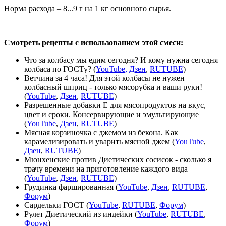
Норма расхода – 8...9 г на 1 кг основного сырья.
____________________
Смотреть рецепты с использованием этой смеси:
Что за колбасу мы едим сегодня? И кому нужна сегодня
колбаса по ГОСТу? (
YouTube,
Дзен
,
RUTUBE
)
Ветчина за 4 часа! Для этой колбасы не нужен
колбасный шприц - только мясорубка и ваши руки!
(
YouTube
,
Дзен
,
RUTUBE
)
Разрешенные добавки Е для мясопродуктов на вкус,
цвет и сроки. Консервирующие и эмульгирующие
(
YouTube
,
Дзен
,
RUTUBE
)
Мясная корзиночка с джемом из бекона. Как
карамелизировать и уварить мясной джем (
YouTube
,
Дзен
,
RUTUBE
)
Мюнхенские против Диетических сосисок - сколько я
трачу времени на приготовление каждого вида
(
YouTube
,
Дзен
,
RUTUBE
)
Грудинка фаршированная (
YouTube
,
Дзен
,
RUTUBE
,
Форум
)
Сардельки ГОСТ (
YouTube
,
RUTUBE
,
Форум
)
Рулет Диетический из индейки (
YouTube
,
RUTUBE
,
Форум
)