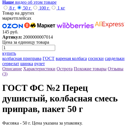
Наше
видео об этом товаре
8 г
50 г
100 г
1 кг
Товар на других
маркетплейсах
145 руб.
Артикул:
2000000007014
Цена за единицу товара
купить
колбасная приправа
ГОСТ
вареная колбаса
сосиски
сардельки
сервелат
шинка
рулет
Описание
Характеристики
Острота
Похожие товары
Отзывы
(3)
ГОСТ ФС №2 Перец
душистый, колбасная смесь
приправ, пакет 50 г
Фасовка - 50 г. Цена указана за упаковку.