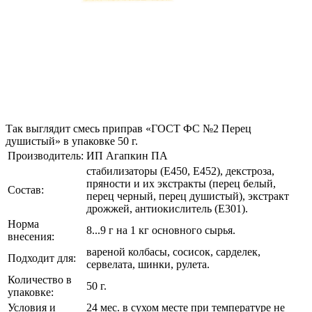
Так выглядит смесь приправ «ГОСТ ФС №2 Перец
душистый» в упаковке 50 г.
Производитель:
ИП Агапкин ПА
стабилизаторы (Е450, Е452), декстроза,
пряности и их экстракты (перец белый,
Состав:
перец черный, перец душистый), экстракт
дрожжей, антиокислитель (Е301).
Норма
8...9 г на 1 кг основного сырья.
внесения:
вареной колбасы, сосисок, сарделек,
Подходит для:
сервелата, шинки, рулета.
Количество в
50 г.
упаковке:
Условия и
24 мес. в сухом месте при температуре не