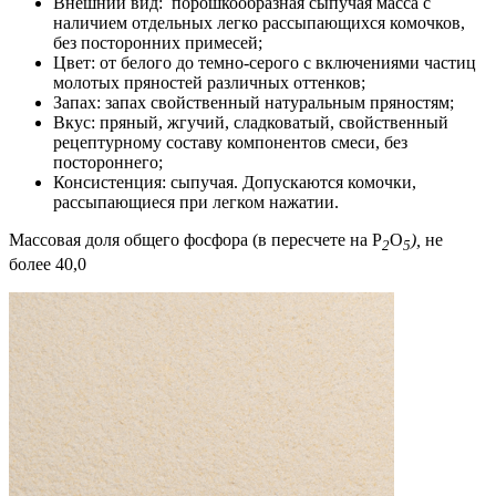
Внешний вид: порошкообразная сыпучая масса с
наличием отдельных легко рассыпающихся комочков,
без посторонних примесей;
Цвет: от белого до темно-серого с включениями частиц
молотых пряностей различных оттенков;
Запах: запах свойственный натуральным пряностям;
Вкус: пряный, жгучий, сладковатый, свойственный
рецептурному составу компонентов смеси, без
постороннего;
Консистенция: сыпучая. Допускаются комочки,
рассыпающиеся при легком нажатии.
Массовая доля общего фосфора (в пересчете на
Р
О
),
не
2
5
более 40,0