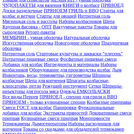
ЧУДОПАКЕТЫ для вяления
КНИГИ о колбасе
ПРЯНОЕД
Доски разделочные
ПРЯНОЕМ
ГРИЛЬ и BBQ
Старты для
колбас и ветчин
Старты для овощей
Нитритная соль
Мясницкая соль и рассолы
Наборы колбасников
Щепа
Крупная фасовка - ОПТ
Вакуумные пакеты
Товары для
сыроделия
Реторт-пакеты
МЕМБРИН - умная оболочка
Натуральная оболочка
Искусственная оболочка
Новогодние оболочки
Праздничная
оболочка
Нитритная соль
Стартовые культуры и закваски "плесень"
Цитратные пищевые смеси
Фосфатные пищевые смеси
Добавки для колбас
Ингредиенты и материалы
Наборы
колбасников
Оборудование для производства колбас
Дым
Инвентарь, весы, термометры, гигрометры
Шприцы
колбасные
Щепа для копчения
Шпагаты колбасные,
клипсаторы, петли
Режущий инструмент
Сетки
Шприцы-
инъекторы для посола мяса
Одежда ЕМКОЛБАСКИ
Все виды Перцев
ПРЯНОЕД - специи для гриля и BBQ
ПРЯНОЕМ - только кулинарные специи
Колбасные приправы
Смеси ГОСТ для колбас
Панировки
Функциональные
добавки для колбас
Экстракты пряностей
Декоративные смеси
приправ
Кулинарные смеси приправ
Монопряности
Термокамеры
Дымогенераторы
Наборы расходников для
копчения
Товары со скидками для обладателей термокамер