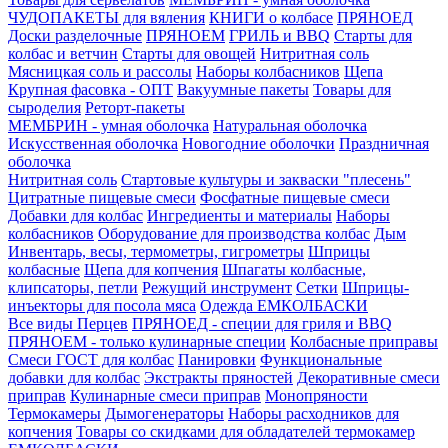
ЧУДОПАКЕТЫ для вяления
КНИГИ о колбасе
ПРЯНОЕД
Доски разделочные
ПРЯНОЕМ
ГРИЛЬ и BBQ
Старты для
колбас и ветчин
Старты для овощей
Нитритная соль
Мясницкая соль и рассолы
Наборы колбасников
Щепа
Крупная фасовка - ОПТ
Вакуумные пакеты
Товары для
сыроделия
Реторт-пакеты
МЕМБРИН - умная оболочка
Натуральная оболочка
Искусственная оболочка
Новогодние оболочки
Праздничная
оболочка
Нитритная соль
Стартовые культуры и закваски "плесень"
Цитратные пищевые смеси
Фосфатные пищевые смеси
Добавки для колбас
Ингредиенты и материалы
Наборы
колбасников
Оборудование для производства колбас
Дым
Инвентарь, весы, термометры, гигрометры
Шприцы
колбасные
Щепа для копчения
Шпагаты колбасные,
клипсаторы, петли
Режущий инструмент
Сетки
Шприцы-
инъекторы для посола мяса
Одежда ЕМКОЛБАСКИ
Все виды Перцев
ПРЯНОЕД - специи для гриля и BBQ
ПРЯНОЕМ - только кулинарные специи
Колбасные приправы
Смеси ГОСТ для колбас
Панировки
Функциональные
добавки для колбас
Экстракты пряностей
Декоративные смеси
приправ
Кулинарные смеси приправ
Монопряности
Термокамеры
Дымогенераторы
Наборы расходников для
копчения
Товары со скидками для обладателей термокамер