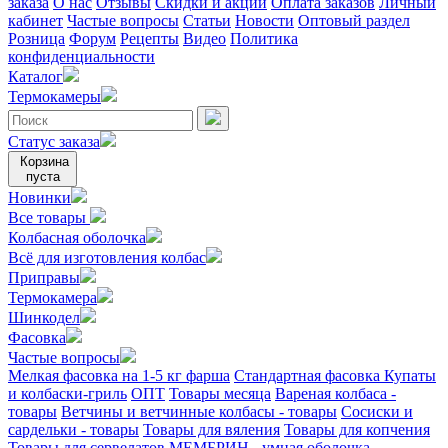
заказа
О нас
Отзывы
Скидки и акции
Оплата заказов
Личный
кабинет
Частые вопросы
Статьи
Новости
Оптовый раздел
Розница
Форум
Рецепты
Видео
Политика
конфиденциальности
Каталог
Термокамеры
Статус заказа
Корзина
пуста
Новинки
Все товары
Колбасная оболочка
Всё для изготовления колбас
Приправы
Термокамера
Шинкодел
Фасовка
Частые вопросы
Мелкая фасовка на 1-5 кг фарша
Стандартная фасовка
Купаты
и колбаски-гриль
ОПТ
Товары месяца
Вареная колбаса -
товары
Ветчины и ветчинные колбасы - товары
Сосиски и
сардельки - товары
Товары для вяления
Товары для копчения
Товары для сервелатов
МЕМБРИН - умная оболочка