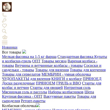
Новинки
Все товары
Мелкая фасовка на 1-5 кг фарша
Стандартная фасовка
Купаты
и колбаски-гриль
ОПТ
Товары месяца
Вареная колбаса -
товары
Ветчины и ветчинные колбасы - товары
Сосиски и
сардельки - товары
Товары для вяления
Товары для копчения
Товары для сервелатов
МЕМБРИН - умная оболочка
ЧУДОПАКЕТЫ для вяления
КНИГИ о колбасе
ПРЯНОЕД
Доски разделочные
ПРЯНОЕМ
ГРИЛЬ и BBQ
Старты для
колбас и ветчин
Старты для овощей
Нитритная соль
Мясницкая соль и рассолы
Наборы колбасников
Щепа
Крупная фасовка - ОПТ
Вакуумные пакеты
Товары для
сыроделия
Реторт-пакеты
Колбасная оболочка