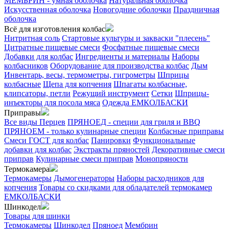
МЕМБРИН - умная оболочка
Натуральная оболочка
Искусственная оболочка
Новогодние оболочки
Праздничная
оболочка
Всё для изготовления колбас
Нитритная соль
Стартовые культуры и закваски "плесень"
Цитратные пищевые смеси
Фосфатные пищевые смеси
Добавки для колбас
Ингредиенты и материалы
Наборы
колбасников
Оборудование для производства колбас
Дым
Инвентарь, весы, термометры, гигрометры
Шприцы
колбасные
Щепа для копчения
Шпагаты колбасные,
клипсаторы, петли
Режущий инструмент
Сетки
Шприцы-
инъекторы для посола мяса
Одежда ЕМКОЛБАСКИ
Приправы
Все виды Перцев
ПРЯНОЕД - специи для гриля и BBQ
ПРЯНОЕМ - только кулинарные специи
Колбасные приправы
Смеси ГОСТ для колбас
Панировки
Функциональные
добавки для колбас
Экстракты пряностей
Декоративные смеси
приправ
Кулинарные смеси приправ
Монопряности
Термокамера
Термокамеры
Дымогенераторы
Наборы расходников для
копчения
Товары со скидками для обладателей термокамер
ЕМКОЛБАСКИ
Шинкодел
Товары для шинки
Термокамеры
Шинкодел
Пряноед
Мембрин