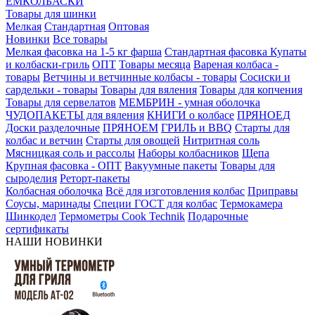
ЕМКОЛБАСКИ
Товары для шинки
Мелкая
Стандартная
Оптовая
Новинки
Все товары
Мелкая фасовка на 1-5 кг фарша
Стандартная фасовка
Купаты
и колбаски-гриль
ОПТ
Товары месяца
Вареная колбаса -
товары
Ветчины и ветчинные колбасы - товары
Сосиски и
сардельки - товары
Товары для вяления
Товары для копчения
Товары для сервелатов
МЕМБРИН - умная оболочка
ЧУДОПАКЕТЫ для вяления
КНИГИ о колбасе
ПРЯНОЕД
Доски разделочные
ПРЯНОЕМ
ГРИЛЬ и BBQ
Старты для
колбас и ветчин
Старты для овощей
Нитритная соль
Мясницкая соль и рассолы
Наборы колбасников
Щепа
Крупная фасовка - ОПТ
Вакуумные пакеты
Товары для
сыроделия
Реторт-пакеты
Колбасная оболочка
Всё для изготовления колбас
Приправы
Соусы, маринады
Специи ГОСТ для колбас
Термокамера
Шинкодел
Термометры Cook Technik
Подарочные
сертификаты
НАШИ НОВИНКИ