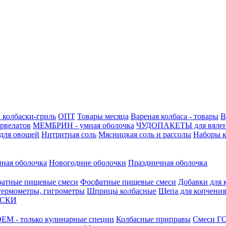
 колбаски-гриль
ОПТ
Товары месяца
Вареная колбаса - товары
В
ервелатов
МЕМБРИН - умная оболочка
ЧУДОПАКЕТЫ для вяле
для овощей
Нитритная соль
Мясницкая соль и рассолы
Наборы к
нная оболочка
Новогодние оболочки
Праздничная оболочка
атные пищевые смеси
Фосфатные пищевые смеси
Добавки для 
 термометры, гигрометры
Шприцы колбасные
Щепа для копчения
АСКИ
М - только кулинарные специи
Колбасные приправы
Смеси ГО