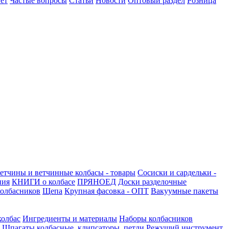
ет
Частые вопросы
Статьи
Новости
Оптовый раздел
Розница
етчины и ветчинные колбасы - товары
Сосиски и сардельки -
ния
КНИГИ о колбасе
ПРЯНОЕД
Доски разделочные
олбасников
Щепа
Крупная фасовка - ОПТ
Вакуумные пакеты
колбас
Ингредиенты и материалы
Наборы колбасников
Шпагаты колбасные, клипсаторы, петли
Режущий инструмент