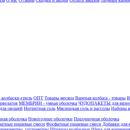
аза
О нас
Отзывы
Скидки и акции
Оплата заказов
Личный кабин
 колбаски-гриль
ОПТ
Товары месяца
Вареная колбаса - товары
В
ервелатов
МЕМБРИН - умная оболочка
ЧУДОПАКЕТЫ для вяле
для овощей
Нитритная соль
Мясницкая соль и рассолы
Наборы к
нная оболочка
Новогодние оболочки
Праздничная оболочка
атные пищевые смеси
Фосфатные пищевые смеси
Добавки для 
 термометры, гигрометры
Шприцы колбасные
Щепа для копчения