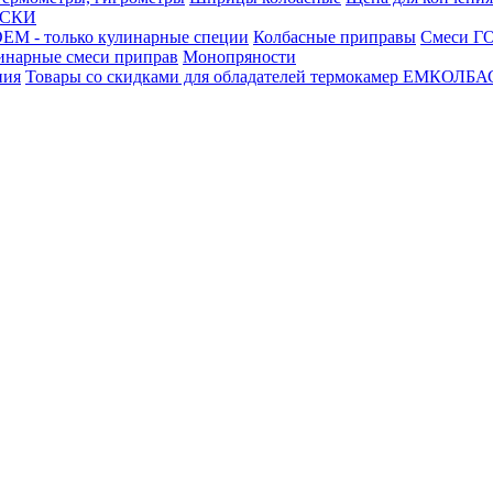
АСКИ
М - только кулинарные специи
Колбасные приправы
Смеси ГО
инарные смеси приправ
Монопряности
ния
Товары со скидками для обладателей термокамер ЕМКОЛБ