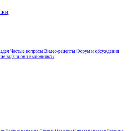
АСКИ
здел
Частые вопросы
Видео-рецепты
Форум и обсуждения
акие задачи они выполняют?