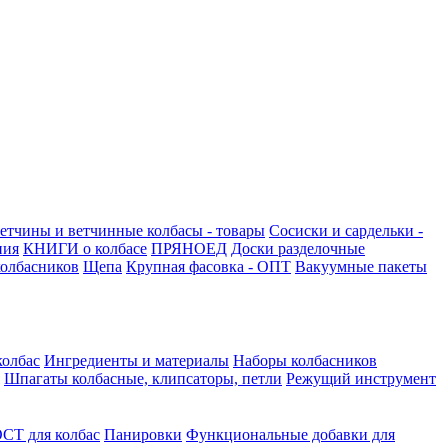
етчины и ветчинные колбасы - товары
Сосиски и сардельки -
ния
КНИГИ о колбасе
ПРЯНОЕД
Доски разделочные
олбасников
Щепа
Крупная фасовка - ОПТ
Вакуумные пакеты
колбас
Ингредиенты и материалы
Наборы колбасников
Шпагаты колбасные, клипсаторы, петли
Режущий инструмент
СТ для колбас
Панировки
Функциональные добавки для