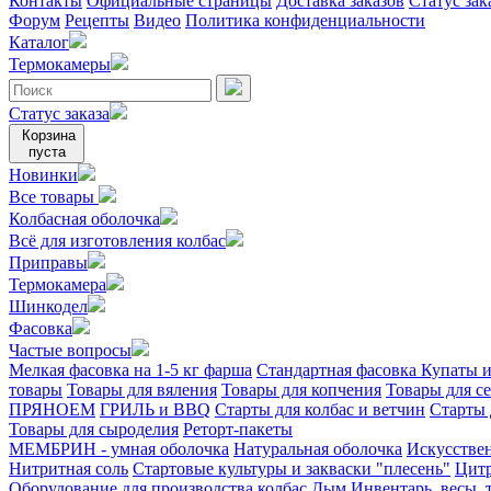
Контакты
Официальные страницы
Доставка заказов
Статус зак
Форум
Рецепты
Видео
Политика конфиденциальности
Каталог
Термокамеры
Статус заказа
Корзина
пуста
Новинки
Все товары
Колбасная оболочка
Всё для изготовления колбас
Приправы
Термокамера
Шинкодел
Фасовка
Частые вопросы
Мелкая фасовка на 1-5 кг фарша
Стандартная фасовка
Купаты и
товары
Товары для вяления
Товары для копчения
Товары для с
ПРЯНОЕМ
ГРИЛЬ и BBQ
Старты для колбас и ветчин
Старты 
Товары для сыроделия
Реторт-пакеты
МЕМБРИН - умная оболочка
Натуральная оболочка
Искусстве
Нитритная соль
Стартовые культуры и закваски "плесень"
Цитр
Оборудование для производства колбас
Дым
Инвентарь, весы,