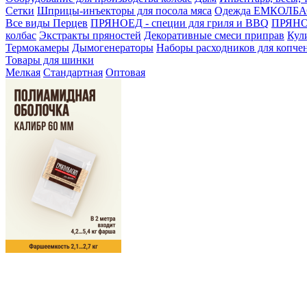
Сетки
Шприцы-инъекторы для посола мяса
Одежда ЕМКОЛБ
Все виды Перцев
ПРЯНОЕД - специи для гриля и BBQ
ПРЯНОЕ
колбас
Экстракты пряностей
Декоративные смеси приправ
Кул
Термокамеры
Дымогенераторы
Наборы расходников для копче
Товары для шинки
Мелкая
Стандартная
Оптовая