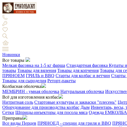
Новинки
Все товары
Мелкая фасовка на 1-5 кг фарша
Стандартная фасовка
Купаты и
товары
Товары для вяления
Товары для копчения
Товары для с
ПРЯНОЕМ
ГРИЛЬ и BBQ
Старты для колбас и ветчин
Старты 
Товары для сыроделия
Реторт-пакеты
Колбасная оболочка
МЕМБРИН - умная оболочка
Натуральная оболочка
Искусстве
Всё для изготовления колбас
Нитритная соль
Стартовые культуры и закваски "плесень"
Цитр
Оборудование для производства колбас
Дым
Инвентарь, весы,
Сетки
Шприцы-инъекторы для посола мяса
Одежда ЕМКОЛБ
Приправы
Все виды Перцев
ПРЯНОЕД - специи для гриля и BBQ
ПРЯНОЕ