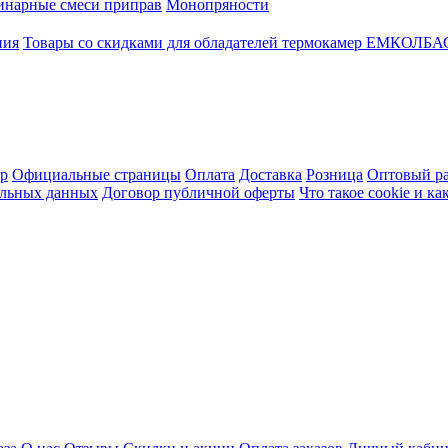
инарные смеси приправ
Монопряности
ния
Товары со скидками для обладателей термокамер ЕМКОЛБ
ер
Официальные страницы
Оплата
Доставка
Розница
Оптовый ра
альных данных
Договор публичной оферты
Что такое cookie и к