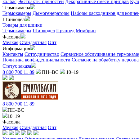
колбас
Экстракты пряностей
Декоративные смеси приправ
Кул
Термокамера
Термокамеры
Дымогенераторы
Наборы расходников для копче
Шинкодел
Товары для шинки
Термокамеры
Шинкодел
Пряноед
Мембрин
Фасовка
Мелкая
Стандартная
Опт
Информация
Контакты
Сотрудничество
Сервисное обслуживание термокам
Политика конфиденциальности
Согласие на обработку персон
Статус заказа
8 800 700 11 89
ПН–ВС
10–19
8 800 700 11 89
ПН–ВС
10–19
Фасовка
Мелкая
Стандартная
Опт