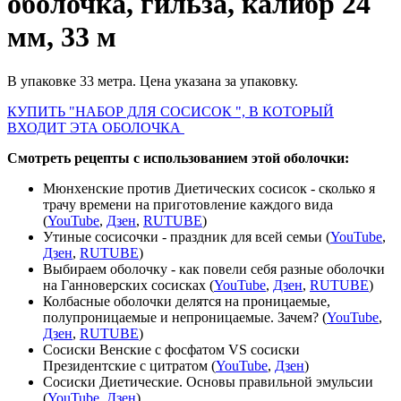
оболочка, гильза, калибр 24
мм, 33 м
В упаковке 33 метра. Цена указана за упаковку.
КУПИТЬ "НАБОР ДЛЯ СОСИСОК ", В КОТОРЫЙ
ВХОДИТ ЭТА ОБОЛОЧКА
Смотреть рецепты с использованием этой оболочки:
Мюнхенские против Диетических сосисок - сколько я
трачу времени на приготовление каждого вида
(
YouTube
,
Дзен
,
RUTUBE
)
Утиные сосисочки - праздник для всей семьи (
YouTube
,
Дзен
,
RUTUBE
)
Выбираем оболочку - как повели себя разные оболочки
на Ганноверских сосисках (
YouTube
,
Дзен
,
RUTUBE
)
Колбасные оболочки делятся на проницаемые,
полупроницаемые и непроницаемые. Зачем? (
YouTube
,
Дзен
,
RUTUBE
)
Сосиски Венские с фосфатом VS сосиски
Президентские с цитратом (
YouTube
,
Дзен
)
Сосиски Диетические. Основы правильной эмульсии
(
YouTube
,
Дзен
)