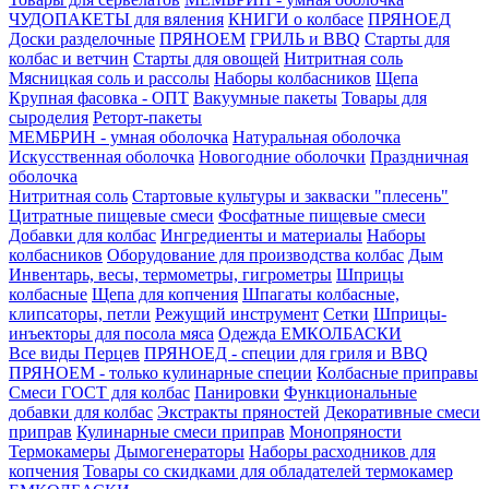
ЧУДОПАКЕТЫ для вяления
КНИГИ о колбасе
ПРЯНОЕД
Доски разделочные
ПРЯНОЕМ
ГРИЛЬ и BBQ
Старты для
колбас и ветчин
Старты для овощей
Нитритная соль
Мясницкая соль и рассолы
Наборы колбасников
Щепа
Крупная фасовка - ОПТ
Вакуумные пакеты
Товары для
сыроделия
Реторт-пакеты
МЕМБРИН - умная оболочка
Натуральная оболочка
Искусственная оболочка
Новогодние оболочки
Праздничная
оболочка
Нитритная соль
Стартовые культуры и закваски "плесень"
Цитратные пищевые смеси
Фосфатные пищевые смеси
Добавки для колбас
Ингредиенты и материалы
Наборы
колбасников
Оборудование для производства колбас
Дым
Инвентарь, весы, термометры, гигрометры
Шприцы
колбасные
Щепа для копчения
Шпагаты колбасные,
клипсаторы, петли
Режущий инструмент
Сетки
Шприцы-
инъекторы для посола мяса
Одежда ЕМКОЛБАСКИ
Все виды Перцев
ПРЯНОЕД - специи для гриля и BBQ
ПРЯНОЕМ - только кулинарные специи
Колбасные приправы
Смеси ГОСТ для колбас
Панировки
Функциональные
добавки для колбас
Экстракты пряностей
Декоративные смеси
приправ
Кулинарные смеси приправ
Монопряности
Термокамеры
Дымогенераторы
Наборы расходников для
копчения
Товары со скидками для обладателей термокамер