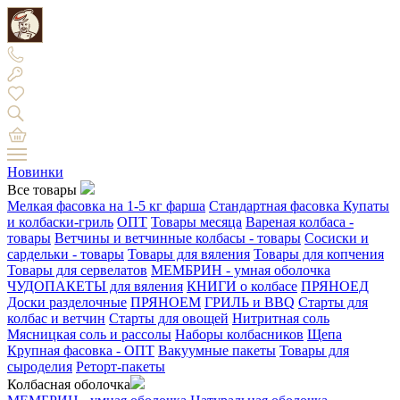
Новинки
Все товары
Мелкая фасовка на 1-5 кг фарша
Стандартная фасовка
Купаты
и колбаски-гриль
ОПТ
Товары месяца
Вареная колбаса -
товары
Ветчины и ветчинные колбасы - товары
Сосиски и
сардельки - товары
Товары для вяления
Товары для копчения
Товары для сервелатов
МЕМБРИН - умная оболочка
ЧУДОПАКЕТЫ для вяления
КНИГИ о колбасе
ПРЯНОЕД
Доски разделочные
ПРЯНОЕМ
ГРИЛЬ и BBQ
Старты для
колбас и ветчин
Старты для овощей
Нитритная соль
Мясницкая соль и рассолы
Наборы колбасников
Щепа
Крупная фасовка - ОПТ
Вакуумные пакеты
Товары для
сыроделия
Реторт-пакеты
Колбасная оболочка