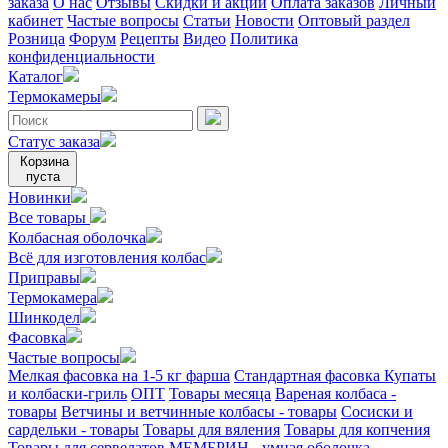
заказа
О нас
Отзывы
Скидки и акции
Оплата заказов
Личный
кабинет
Частые вопросы
Статьи
Новости
Оптовый раздел
Розница
Форум
Рецепты
Видео
Политика
конфиденциальности
Каталог
Термокамеры
Статус заказа
Корзина
пуста
Новинки
Все товары
Колбасная оболочка
Всё для изготовления колбас
Приправы
Термокамера
Шинкодел
Фасовка
Частые вопросы
Мелкая фасовка на 1-5 кг фарша
Стандартная фасовка
Купаты
и колбаски-гриль
ОПТ
Товары месяца
Вареная колбаса -
товары
Ветчины и ветчинные колбасы - товары
Сосиски и
сардельки - товары
Товары для вяления
Товары для копчения
Товары для сервелатов
МЕМБРИН - умная оболочка