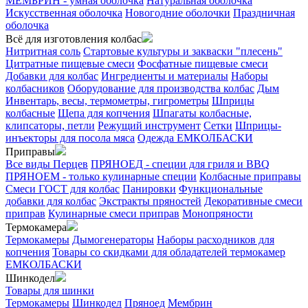
МЕМБРИН - умная оболочка
Натуральная оболочка
Искусственная оболочка
Новогодние оболочки
Праздничная
оболочка
Всё для изготовления колбас
Нитритная соль
Стартовые культуры и закваски "плесень"
Цитратные пищевые смеси
Фосфатные пищевые смеси
Добавки для колбас
Ингредиенты и материалы
Наборы
колбасников
Оборудование для производства колбас
Дым
Инвентарь, весы, термометры, гигрометры
Шприцы
колбасные
Щепа для копчения
Шпагаты колбасные,
клипсаторы, петли
Режущий инструмент
Сетки
Шприцы-
инъекторы для посола мяса
Одежда ЕМКОЛБАСКИ
Приправы
Все виды Перцев
ПРЯНОЕД - специи для гриля и BBQ
ПРЯНОЕМ - только кулинарные специи
Колбасные приправы
Смеси ГОСТ для колбас
Панировки
Функциональные
добавки для колбас
Экстракты пряностей
Декоративные смеси
приправ
Кулинарные смеси приправ
Монопряности
Термокамера
Термокамеры
Дымогенераторы
Наборы расходников для
копчения
Товары со скидками для обладателей термокамер
ЕМКОЛБАСКИ
Шинкодел
Товары для шинки
Термокамеры
Шинкодел
Пряноед
Мембрин