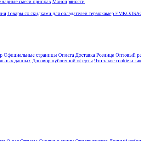
инарные смеси приправ
Монопряности
ния
Товары со скидками для обладателей термокамер ЕМКОЛБ
ер
Официальные страницы
Оплата
Доставка
Розница
Оптовый ра
альных данных
Договор публичной оферты
Что такое cookie и к