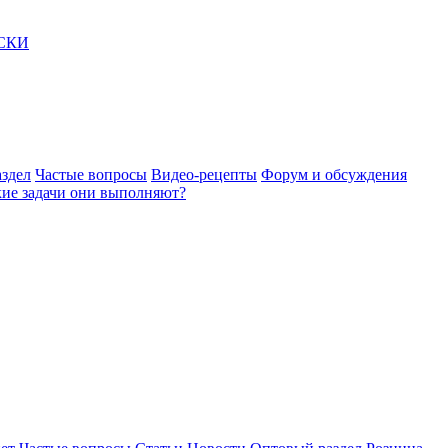
АСКИ
здел
Частые вопросы
Видео-рецепты
Форум и обсуждения
акие задачи они выполняют?