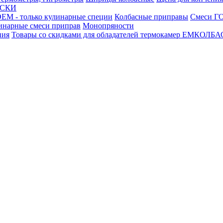
АСКИ
М - только кулинарные специи
Колбасные приправы
Смеси ГО
инарные смеси приправ
Монопряности
ния
Товары со скидками для обладателей термокамер ЕМКОЛБ