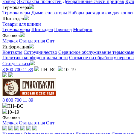
колбас
Экстракты пряностей
Декоративные смеси приправ
Кул
Термокамера
Термокамеры
Дымогенераторы
Наборы расходников для копче
Шинкодел
Товары для шинки
Термокамеры
Шинкодел
Пряноед
Мембрин
Фасовка
Мелкая
Стандартная
Опт
Информация
Контакты
Сотрудничество
Сервисное обслуживание термокам
Политика конфиденциальности
Согласие на обработку персон
Статус заказа
8 800 700 11 89
ПН–ВС
10–19
8 800 700 11 89
ПН–ВС
10–19
Фасовка
Мелкая
Стандартная
Опт