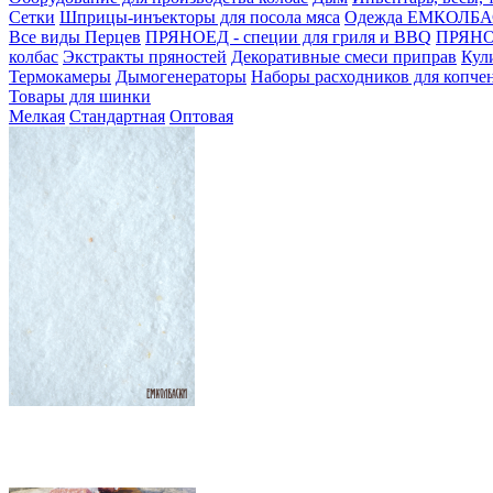
Сетки
Шприцы-инъекторы для посола мяса
Одежда ЕМКОЛБ
Все виды Перцев
ПРЯНОЕД - специи для гриля и BBQ
ПРЯНОЕ
колбас
Экстракты пряностей
Декоративные смеси приправ
Кул
Термокамеры
Дымогенераторы
Наборы расходников для копче
Товары для шинки
Мелкая
Стандартная
Оптовая