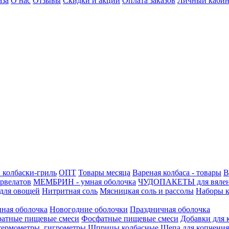
аза
О нас
Отзывы
Скидки и акции
Оплата заказов
Личный кабин
 колбаски-гриль
ОПТ
Товары месяца
Вареная колбаса - товары
В
ервелатов
МЕМБРИН - умная оболочка
ЧУДОПАКЕТЫ для вяле
для овощей
Нитритная соль
Мясницкая соль и рассолы
Наборы к
нная оболочка
Новогодние оболочки
Праздничная оболочка
атные пищевые смеси
Фосфатные пищевые смеси
Добавки для 
 термометры, гигрометры
Шприцы колбасные
Щепа для копчения