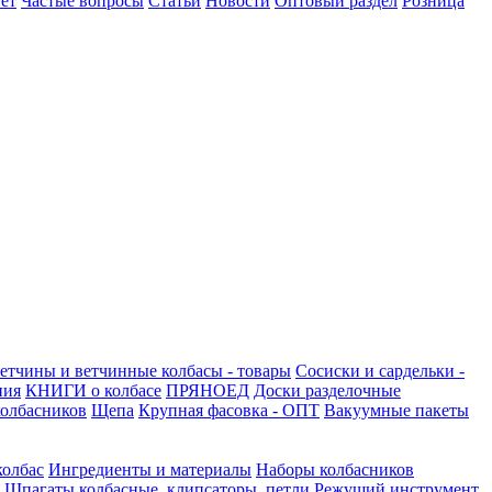
ет
Частые вопросы
Статьи
Новости
Оптовый раздел
Розница
етчины и ветчинные колбасы - товары
Сосиски и сардельки -
ния
КНИГИ о колбасе
ПРЯНОЕД
Доски разделочные
олбасников
Щепа
Крупная фасовка - ОПТ
Вакуумные пакеты
колбас
Ингредиенты и материалы
Наборы колбасников
Шпагаты колбасные, клипсаторы, петли
Режущий инструмент