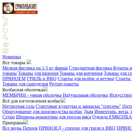
Новинки
Все товары
Мелкая фасовка на 1-5 кг фарша
Стандартная фасовка
Купаты и
товары
Товары для вяления
Товары для копчения
Товары для с
ПРЯНОЕМ
ГРИЛЬ и BBQ
Старты для колбас и ветчин
Старты 
Товары для сыроделия
Реторт-пакеты
Колбасная оболочка
МЕМБРИН - умная оболочка
Натуральная оболочка
Искусстве
Всё для изготовления колбас
Нитритная соль
Стартовые культуры и закваски "плесень"
Цитр
Оборудование для производства колбас
Дым
Инвентарь, весы,
Сетки
Шприцы-инъекторы для посола мяса
Одежда ЕМКОЛБ
Приправы
Все виды Перцев
ПРЯНОЕД - специи для гриля и BBQ
ПРЯНОЕ