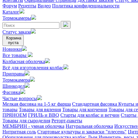
Контакты
Официальные страницы
Доставка заказов
Статус зак
Форум
Рецепты
Видео
Политика конфиденциальности
Каталог
Термокамеры
Статус заказа
Корзина
пуста
Новинки
Все товары
Колбасная оболочка
Всё для изготовления колбас
Приправы
Термокамера
Шинкодел
Фасовка
Частые вопросы
Мелкая фасовка на 1-5 кг фарша
Стандартная фасовка
Купаты и
товары
Товары для вяления
Товары для копчения
Товары для с
ПРЯНОЕМ
ГРИЛЬ и BBQ
Старты для колбас и ветчин
Старты 
Товары для сыроделия
Реторт-пакеты
МЕМБРИН - умная оболочка
Натуральная оболочка
Искусстве
Нитритная соль
Стартовые культуры и закваски "плесень"
Цитр
Оборудование для производства колбас
Дым
Инвентарь, весы,