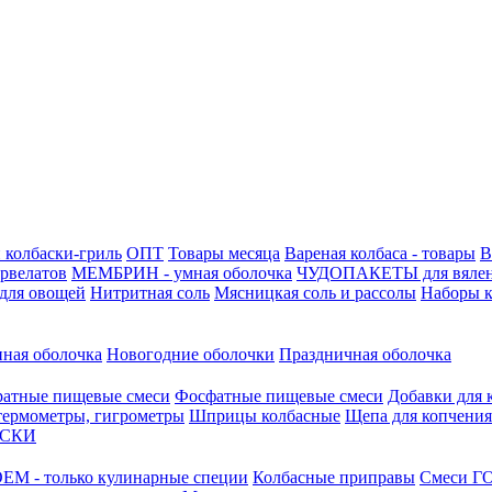
 колбаски-гриль
ОПТ
Товары месяца
Вареная колбаса - товары
В
ервелатов
МЕМБРИН - умная оболочка
ЧУДОПАКЕТЫ для вяле
для овощей
Нитритная соль
Мясницкая соль и рассолы
Наборы к
нная оболочка
Новогодние оболочки
Праздничная оболочка
атные пищевые смеси
Фосфатные пищевые смеси
Добавки для 
 термометры, гигрометры
Шприцы колбасные
Щепа для копчения
АСКИ
М - только кулинарные специи
Колбасные приправы
Смеси ГО