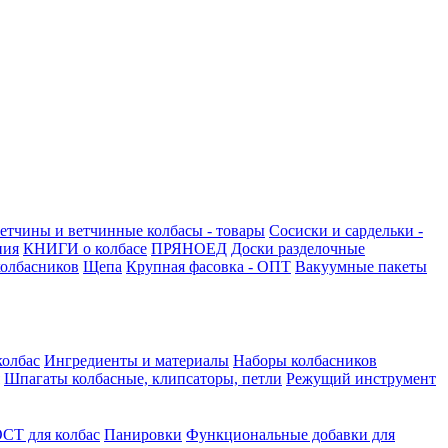
етчины и ветчинные колбасы - товары
Сосиски и сардельки -
ния
КНИГИ о колбасе
ПРЯНОЕД
Доски разделочные
олбасников
Щепа
Крупная фасовка - ОПТ
Вакуумные пакеты
колбас
Ингредиенты и материалы
Наборы колбасников
Шпагаты колбасные, клипсаторы, петли
Режущий инструмент
СТ для колбас
Панировки
Функциональные добавки для