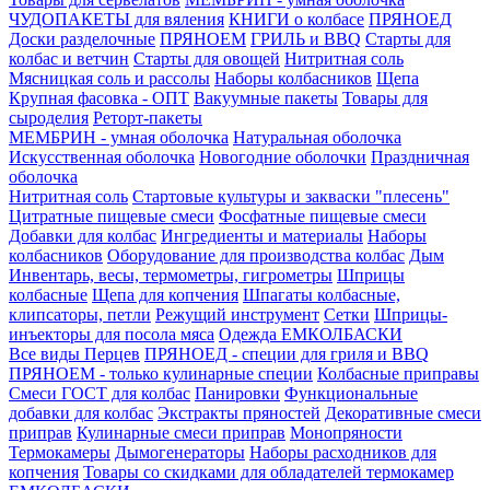
ЧУДОПАКЕТЫ для вяления
КНИГИ о колбасе
ПРЯНОЕД
Доски разделочные
ПРЯНОЕМ
ГРИЛЬ и BBQ
Старты для
колбас и ветчин
Старты для овощей
Нитритная соль
Мясницкая соль и рассолы
Наборы колбасников
Щепа
Крупная фасовка - ОПТ
Вакуумные пакеты
Товары для
сыроделия
Реторт-пакеты
МЕМБРИН - умная оболочка
Натуральная оболочка
Искусственная оболочка
Новогодние оболочки
Праздничная
оболочка
Нитритная соль
Стартовые культуры и закваски "плесень"
Цитратные пищевые смеси
Фосфатные пищевые смеси
Добавки для колбас
Ингредиенты и материалы
Наборы
колбасников
Оборудование для производства колбас
Дым
Инвентарь, весы, термометры, гигрометры
Шприцы
колбасные
Щепа для копчения
Шпагаты колбасные,
клипсаторы, петли
Режущий инструмент
Сетки
Шприцы-
инъекторы для посола мяса
Одежда ЕМКОЛБАСКИ
Все виды Перцев
ПРЯНОЕД - специи для гриля и BBQ
ПРЯНОЕМ - только кулинарные специи
Колбасные приправы
Смеси ГОСТ для колбас
Панировки
Функциональные
добавки для колбас
Экстракты пряностей
Декоративные смеси
приправ
Кулинарные смеси приправ
Монопряности
Термокамеры
Дымогенераторы
Наборы расходников для
копчения
Товары со скидками для обладателей термокамер