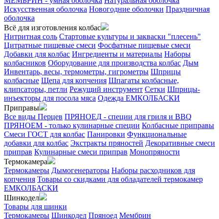
МЕМБРИН - умная оболочка
Натуральная оболочка
Искусственная оболочка
Новогодние оболочки
Праздничная
оболочка
Всё для изготовления колбас
Нитритная соль
Стартовые культуры и закваски "плесень"
Цитратные пищевые смеси
Фосфатные пищевые смеси
Добавки для колбас
Ингредиенты и материалы
Наборы
колбасников
Оборудование для производства колбас
Дым
Инвентарь, весы, термометры, гигрометры
Шприцы
колбасные
Щепа для копчения
Шпагаты колбасные,
клипсаторы, петли
Режущий инструмент
Сетки
Шприцы-
инъекторы для посола мяса
Одежда ЕМКОЛБАСКИ
Приправы
Все виды Перцев
ПРЯНОЕД - специи для гриля и BBQ
ПРЯНОЕМ - только кулинарные специи
Колбасные приправы
Смеси ГОСТ для колбас
Панировки
Функциональные
добавки для колбас
Экстракты пряностей
Декоративные смеси
приправ
Кулинарные смеси приправ
Монопряности
Термокамера
Термокамеры
Дымогенераторы
Наборы расходников для
копчения
Товары со скидками для обладателей термокамер
ЕМКОЛБАСКИ
Шинкодел
Товары для шинки
Термокамеры
Шинкодел
Пряноед
Мембрин