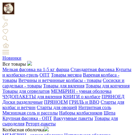
Новинки
Все товары
Мелкая фасовка на 1-5 кг фарша
Стандартная фасовка
Купаты
и колбаски-гриль
ОПТ
Товары месяца
Вареная колбаса -
товары
Ветчины и ветчинные колбасы - товары
Сосиски и
сардельки - товары
Товары для вяления
Товары для копчения
Товары для сервелатов
МЕМБРИН - умная оболочка
ЧУДОПАКЕТЫ для вяления
КНИГИ о колбасе
ПРЯНОЕД
Доски разделочные
ПРЯНОЕМ
ГРИЛЬ и BBQ
Старты для
колбас и ветчин
Старты для овощей
Нитритная соль
Мясницкая соль и рассолы
Наборы колбасников
Щепа
Крупная фасовка - ОПТ
Вакуумные пакеты
Товары для
сыроделия
Реторт-пакеты
Колбасная оболочка