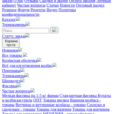
заказа
О нас
Отзывы
Скидки и акции
Оплата заказов
Личный
кабинет
Частые вопросы
Статьи
Новости
Оптовый раздел
Розница
Форум
Рецепты
Видео
Политика
конфиденциальности
Каталог
Термокамеры
Статус заказа
Корзина
пуста
Новинки
Все товары
Колбасная оболочка
Всё для изготовления колбас
Приправы
Термокамера
Шинкодел
Фасовка
Частые вопросы
Мелкая фасовка на 1-5 кг фарша
Стандартная фасовка
Купаты
и колбаски-гриль
ОПТ
Товары месяца
Вареная колбаса -
товары
Ветчины и ветчинные колбасы - товары
Сосиски и
сардельки - товары
Товары для вяления
Товары для копчения
Товары для сервелатов
МЕМБРИН - умная оболочка