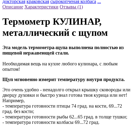
докторская
краковская
сырокопченая колбаса
...
Описание
Характеристики
Отзывы (1)
Термометр КУЛИНАР,
металлический с щупом
Эта модель термометра-щупа выполнена полностью из
пищевой нержавеющей стали.
Необходимая вещь на кухне любого кулинара, с любым
опытом!
Щуп мгновенно измерит температуру внутри продукта.
Это очень удобно - ненадолго открыл крышку сковороды или
дверцу духовки и быстро узнал готова твоя курица или нет!
Например,
- температура готовности птицы 74 град. на кости, 69...72
град. без кости;
- температура готовности рыбы 62...65 град. в толще тушки;
- температура готовности колбасы 69...72 град.