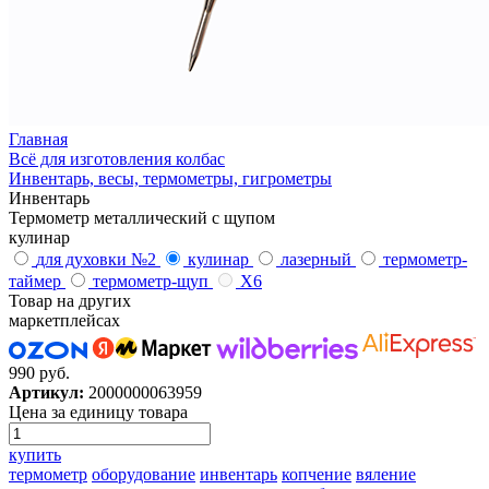
Главная
Всё для изготовления колбас
Инвентарь, весы, термометры, гигрометры
Инвентарь
Термометр металлический с щупом
кулинар
для духовки №2
кулинар
лазерный
термометр-
таймер
термометр-щуп
Х6
Товар на других
маркетплейсах
990 руб.
Артикул:
2000000063959
Цена за единицу товара
купить
термометр
оборудование
инвентарь
копчение
вяление